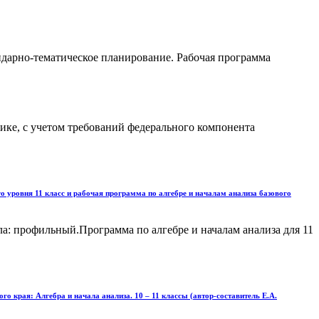
ндарно-тематическое планирование. Рабочая программа
ике, с учетом требований федерального компонента
о уровня 11 класс и рабочая программа по алгебре и началам анализа базового
а: профильный.Программа по алгебре и началам анализа для 11
 края: Алгебра и начала анализа. 10 – 11 классы (автор-составитель Е.А.