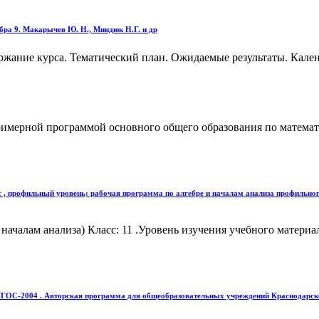
бра 9. Макарычев Ю. Н., Миндюк Н.Г. и др
ржание курса. Тематический план. Ожидаемые результаты. Кале
римерной программой основного общего образования по математ
с , профильный уровень; рабочая программа по алгебре и началам анализа профильног
алам анализа) Класс: 11 .Уровень изучения учебного материал
ФКГОС-2004 . Авторская программа для общеобразовательных учреждений Краснодарского