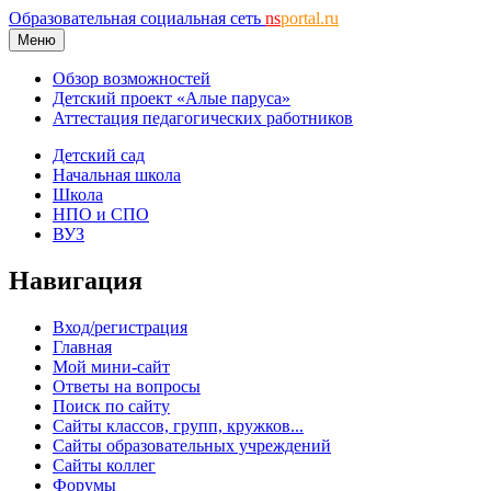
Образовательная социальная сеть
ns
portal.ru
Меню
Обзор возможностей
Детский проект «Алые паруса»
Аттестация педагогических работников
Детский сад
Начальная школа
Школа
НПО и СПО
ВУЗ
Навигация
Вход/регистрация
Главная
Мой мини-сайт
Ответы на вопросы
Поиск по сайту
Сайты классов, групп, кружков...
Сайты образовательных учреждений
Сайты коллег
Форумы