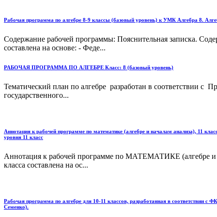
Рабочая программа по алгебре 8-9 классы (базовый уровень) к УМК Алгебра 8. Алге
Содержание рабочей программы: Пояснительная записка. Соде
составлена на основе: - Феде...
РАБОЧАЯ ПРОГРАММА ПО АЛГЕБРЕ Класс: 8 (базовый уровень)
Тематический план по алгебре разработан в соответствии с П
государственного...
Аннотация к рабочей программе по математике (алгебре и началам анализа), 11 клас
уровня 11 класс
Аннотация к рабочей программе по МАТЕМАТИКЕ (алгебре и нач
класса составлена на ос...
Рабочая программа по алгебре для 10-11 классов, разработанная в соответствии с 
Семенко).