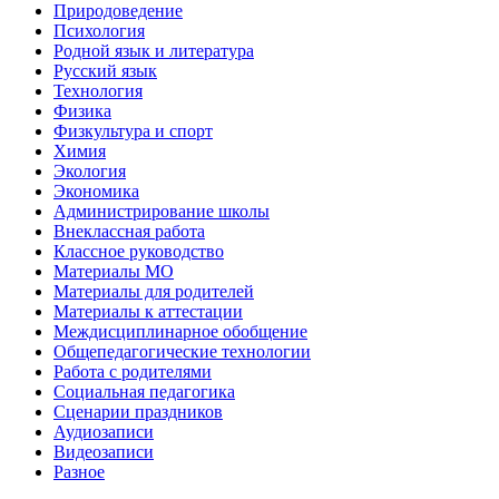
Природоведение
Психология
Родной язык и литература
Русский язык
Технология
Физика
Физкультура и спорт
Химия
Экология
Экономика
Администрирование школы
Внеклассная работа
Классное руководство
Материалы МО
Материалы для родителей
Материалы к аттестации
Междисциплинарное обобщение
Общепедагогические технологии
Работа с родителями
Социальная педагогика
Сценарии праздников
Аудиозаписи
Видеозаписи
Разное