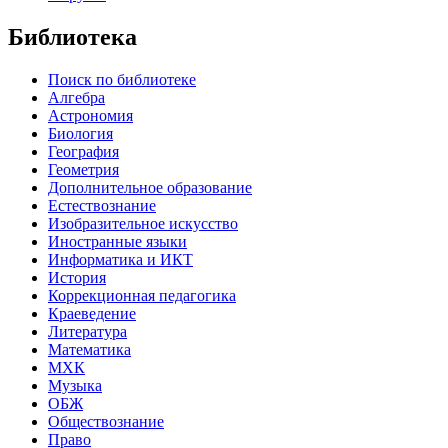
Библиотека
Поиск по библиотеке
Алгебра
Астрономия
Биология
География
Геометрия
Дополнительное образование
Естествознание
Изобразительное искусство
Иностранные языки
Информатика и ИКТ
История
Коррекционная педагогика
Краеведение
Литература
Математика
МХК
Музыка
ОБЖ
Обществознание
Право