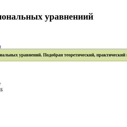
иональных уравнениий
а
нальных уравнений. Подобран теоретический, практический 
р
КБ