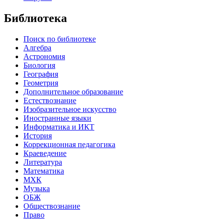
Библиотека
Поиск по библиотеке
Алгебра
Астрономия
Биология
География
Геометрия
Дополнительное образование
Естествознание
Изобразительное искусство
Иностранные языки
Информатика и ИКТ
История
Коррекционная педагогика
Краеведение
Литература
Математика
МХК
Музыка
ОБЖ
Обществознание
Право