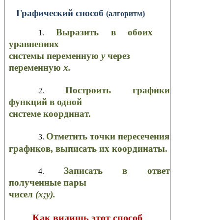
Графический способ
(алгоритм)
Выразить в обоих
уравнениях
системы переменную
у
через
переменную
х.
Построить графики
функций в одной
системе координат.
Отметить точки пересечения
графиков, выписать их координаты.
Записать в ответ
полученные пары
чисел
(х;у).
Как видишь этот способ