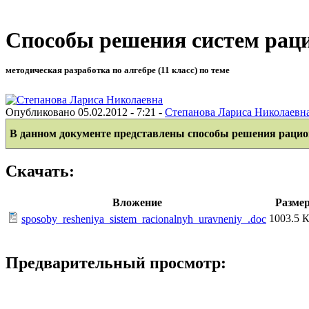
Способы решения систем рац
методическая разработка по алгебре (11 класс) по теме
Опубликовано 05.02.2012 - 7:21 -
Степанова Лариса Николаевн
В данном документе представлены способы решения рацио
Скачать:
Вложение
Разме
1003.5 
sposoby_resheniya_sistem_racionalnyh_uravneniy_.doc
Предварительный просмотр: