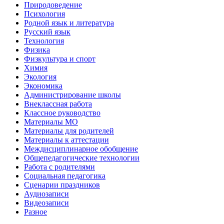
Природоведение
Психология
Родной язык и литература
Русский язык
Технология
Физика
Физкультура и спорт
Химия
Экология
Экономика
Администрирование школы
Внеклассная работа
Классное руководство
Материалы МО
Материалы для родителей
Материалы к аттестации
Междисциплинарное обобщение
Общепедагогические технологии
Работа с родителями
Социальная педагогика
Сценарии праздников
Аудиозаписи
Видеозаписи
Разное