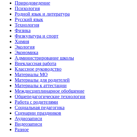
Природоведение
Психология
Родной язык и литература
Русский язык
Технология
Физика
Физкультура и спорт
Химия
Экология
Экономика
Администрирование школы
Внеклассная работа
Классное руководство
Материалы МО
Материалы для родителей
Материалы к аттестации
Междисциплинарное обобщение
Общепедагогические технологии
Работа с родителями
Социальная педагогика
Сценарии праздников
Аудиозаписи
Видеозаписи
Разное