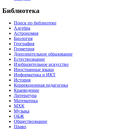
Библиотека
Поиск по библиотеке
Алгебра
Астрономия
Биология
География
Геометрия
Дополнительное образование
Естествознание
Изобразительное искусство
Иностранные языки
Информатика и ИКТ
История
Коррекционная педагогика
Краеведение
Литература
Математика
МХК
Музыка
ОБЖ
Обществознание
Право