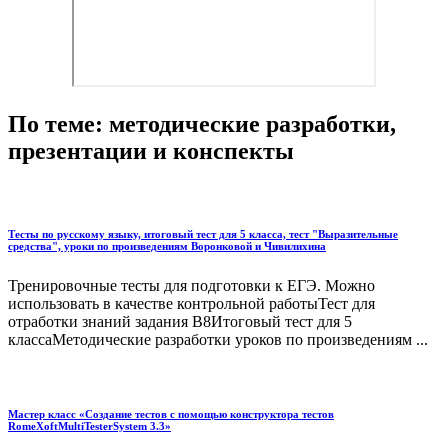
По теме: методические разработки,
презентации и конспекты
Тесты по русскому языку, итоговый тест для 5 класса, тест "Выразительные
средства", уроки по произведениям Воронковой и Чивилихина
Тренировочные тесты для подготовки к ЕГЭ. Можно
использовать в качестве контрольной работыТест для
отработки знаний задания В8Итоговый тест для 5
классаМетодические разработки уроков по произведениям ...
Мастер класс «Создание тестов с помощью конструктора тестов
RomeXoftMultiTesterSystem 3.3»