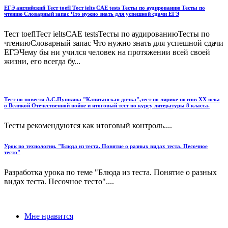
ЕГЭ английский Тест toefl Тест ielts CAE tests Тесты по аудированию Тесты по
чтению Словарный запас Что нужно знать для успешной сдачи ЕГЭ
Тест toeflТест ieltsCAE testsТесты по аудированиюТесты по
чтениюСловарный запас Что нужно знать для успешной сдачи
ЕГЭЧему бы ни учился человек на протяжении всей своей
жизни, его всегда бу...
Тест по повести А.С.Пушкина "Капитанская дочка",тест по лирике поэтов ХХ века
о Великой Отечественной войне и итоговый тест по курсу литературы 8 класса.
Тесты рекомендуются как итоговый контроль....
Урок по технологии. "Блюда из теста. Понятие о разных видах теста. Песочное
тесто"
Разработка урока по теме "Блюда из теста. Понятие о разных
видах теста. Песочное тесто"....
Мне нравится