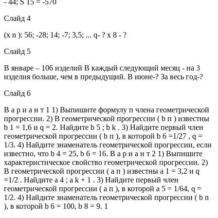
- 44; S 15 = -570
Слайд 4
(x n ): 56; -28; 14; -7; 3,5; ... q- ? x 8 - ?
Слайд 5
В январе – 106 изделий В каждый следующий месяц - на 3
изделия больше, чем в предыдущий. В июне-? За весь год-?
Слайд 6
В а р и а н т 1 1) Выпишите формулу п члена геометрической
прогрессии. 2) В геометрической прогрессии ( b п ) известны
b 1 = 1,6 и q = 2. Найдите b 5 ; b k . 3) Найдите первый член
геометрической прогрессии ( b п ), в которой b 6 =1/27 , q =
1/3. 4) Найдите знаменатель геометрической прогрессии, если
известно, что b 4 = 25, b 6 = 16. В а р и а н т 2 1) Выпишите
характеристическое свойство геометрической прогрессии. 2)
В геометрической прогрессии ( а п ) известны а 1 = 3,2 и q
=1/2 . Найдите а 4 ; а k + 1 . 3) Найдите первый член
геометрической прогрессии ( а п ), в которой а 5 = 1/64, q =
1/2. 4) Найдите знаменатель геометрической прогрессии ( b n
), в которой b 6 = 100, b 8 = 9. 1