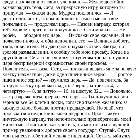
средства к жизни от своих учеников. — Желаю достойно
вознаградить тебя, Сета, за прекрасную игру, которую ты
придумал, — сказал царь. Мудрец поклонился. — Я
достаточно богат, чтобы исполнить самое смелое твое
пожелание, — продолжал царь, — Назови награду, которая
тебя удовлетворит, и ты получишь ее. Сета молчал. — Не
робей, — ободрил его царь. — Выскажи свое желание, Я не
пожалею ничего, чтобы исполнить его. — Великая доброта
твоя, повелитель. Но дай срок обдумать ответ. Завтра, по
зрелом размышлении, я сообщу тебе мою просьбу. Когда на
другой день Сета снова явился к ступеням трона, он удивил
царя беспримерной скромностью своей просьбы. —
Повелитель, — сказал Сета, — прикажи выдать мне за первую
клетку шахматной доски одно пшеничное зерно. — Простое
пшеничное зерно? — изумился царь. — Да, повелитель. За
вторую клетку прикажи выдать 2 зерна, за третью 4, за
четвертую — 8, за пятую — 16, за шестую 32... — Довольно,
— с раздражением прервал его царь. — Ты получишь свои
зерна за все 64 клетки доски, согласно твоему желанию: за
каждую вдвое больше против предыдущей. Но знай, что
просьба твоя недостойна моей щедрости. Прося такую
ничтожную награду, ты непочтительно пренебрегаешь моей
милостью. Поистине, как учитель, ты мог показать лучший
пример уважения к доброте своего государя. Ступай. Слуги
мои вынесут тебе твой мешок с пшеницей. Сеты улыбнулся,