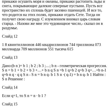
прикажи осушить моря и океаны, прикажи растопить льды и
снега, покрывающие далекие северные пустыни. Пусть все
пространство их сплошь будет засеяно пшеницей. И все то,
что родится на этих полях, прикажи отдать Сете. Тогда он
получит свою награду. С изумлением внимал царь словам
старца. - Назови же мне это чудовищное число,- сказал он в
раздумье.
Слайд 12
1 8 квинтиллионов 446 квадриллионов 744 триллиона 073
миллиарда 709 миллионов 551 тысяча 615
Слайд 13
Дано:(b n )= b 1 ; b 2 ; b 3 ;…; b n - геометрическая прогрессия.
S n = b 1 + b 2 + b 3 +…+ b n q S n =b 1 q+b 2 q+b 3 q+…+b n-1
q+b n q · q q S n - S n = b n q- b 1 S n ·( q-1) = b n q- b 1 Найти :
S n Решение :
Слайд 14
Если q=1, то S n = n ∙ b 1 ?
Слайд 15