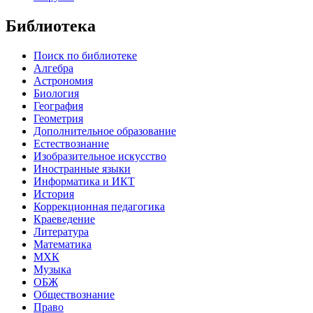
Библиотека
Поиск по библиотеке
Алгебра
Астрономия
Биология
География
Геометрия
Дополнительное образование
Естествознание
Изобразительное искусство
Иностранные языки
Информатика и ИКТ
История
Коррекционная педагогика
Краеведение
Литература
Математика
МХК
Музыка
ОБЖ
Обществознание
Право