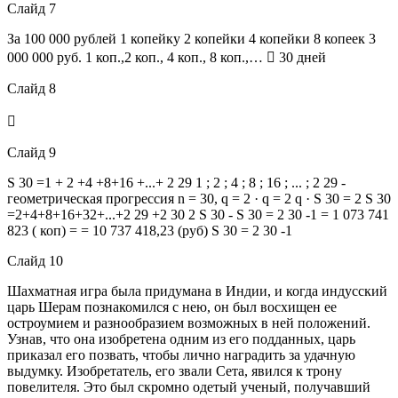
Слайд 7
За 100 000 рублей 1 копейку 2 копейки 4 копейки 8 копеек 3
000 000 руб. 1 коп.,2 коп., 4 коп., 8 коп.,…  30 дней
Слайд 8

Слайд 9
S 30 =1 + 2 +4 +8+16 +...+ 2 29 1 ; 2 ; 4 ; 8 ; 16 ; ... ; 2 29 -
геометрическая прогрессия n = 30, q = 2 · q = 2 q · S 30 = 2 S 30
=2+4+8+16+32+...+2 29 +2 30 2 S 30 - S 30 = 2 30 -1 = 1 073 741
823 ( коп) = = 10 737 418,23 (руб) S 30 = 2 30 -1
Слайд 10
Шахматная игра была придумана в Индии, и когда индусский
царь Шерам познакомился с нею, он был восхищен ее
остроумием и разнообразием возможных в ней положений.
Узнав, что она изобретена одним из его подданных, царь
приказал его позвать, чтобы лично наградить за удачную
выдумку. Изобретатель, его звали Сета, явился к трону
повелителя. Это был скромно одетый ученый, получавший