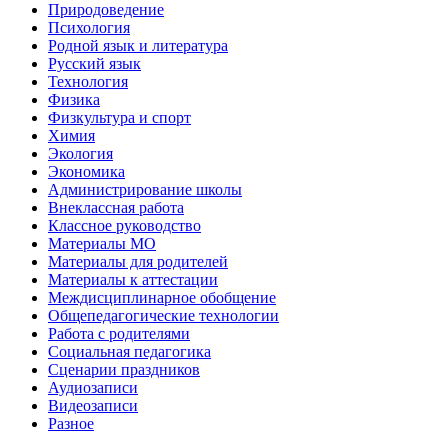
Природоведение
Психология
Родной язык и литература
Русский язык
Технология
Физика
Физкультура и спорт
Химия
Экология
Экономика
Администрирование школы
Внеклассная работа
Классное руководство
Материалы МО
Материалы для родителей
Материалы к аттестации
Междисциплинарное обобщение
Общепедагогические технологии
Работа с родителями
Социальная педагогика
Сценарии праздников
Аудиозаписи
Видеозаписи
Разное