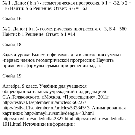
№ 1 . Дано: ( b n ) - геометрическая прогрессия. b 1 = -32, b 2 =
-16 Найти: S 6 Решение: Ответ: S 6 = - 63
Слайд 16
№ 2. Дано: ( b n )- геометрическая прогрессия. q=3, S 4 =560
Найти: b 1 Решение: Ответ: b 1 =14
Слайд 18
Задачи урока: Вывести формулы для вычисления суммы n
-первых членов геометрической прогрессии; Научить
применять формулы суммы при решении задач.
Слайд 19
Алгебра. 9 класс. Учебник для учащихся
общеобразовательных учреждений под редакцией
С.А.Теляковского, г.Москва, «Просвещение», 2011г
http://festival.1september.ru/articles/566227/
http://festival.1september.ru/articles/532845/ 3. Анимированная
картинки: http://smayli.ru/smile/dengia-43.html
http://smayli.ru/smile/ludia-2327.html http://smayli.ru/smile/ludia-
1911.html Источники информации: