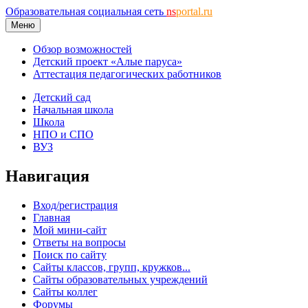
Образовательная социальная сеть
ns
portal.ru
Меню
Обзор возможностей
Детский проект «Алые паруса»
Аттестация педагогических работников
Детский сад
Начальная школа
Школа
НПО и СПО
ВУЗ
Навигация
Вход/регистрация
Главная
Мой мини-сайт
Ответы на вопросы
Поиск по сайту
Сайты классов, групп, кружков...
Сайты образовательных учреждений
Сайты коллег
Форумы