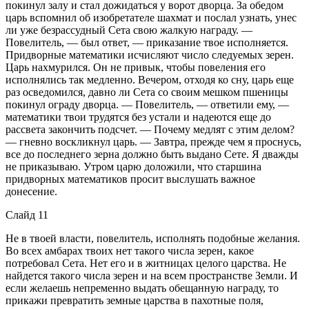
покинул залу и стал дожидаться у ворот дворца. За обедом
царь вспомнил об изобретателе шахмат и послал узнать, унес
ли уже безрассудный Сета свою жалкую награду. —
Повелитель, — был ответ, — приказание твое исполняется.
Придворные математики исчисляют число следуемых зерен.
Царь нахмурился. Он не привык, чтобы повеления его
исполнялись так медленно. Вечером, отходя ко сну, царь еще
раз осведомился, давно ли Сета со своим мешком пшеницы
покинул ограду дворца. — Повелитель, — ответили ему, —
математики твои трудятся без устали и надеются еще до
рассвета закончить подсчет. — Почему медлят с этим делом?
— гневно воскликнул царь. — Завтра, прежде чем я проснусь,
все до последнего зерна должно быть выдано Сете. Я дважды
не приказываю. Утром царю доложили, что старшина
придворных математиков просит выслушать важное
донесение.
Слайд 11
Не в твоей власти, повелитель, исполнять подобные желания.
Во всех амбарах твоих нет такого числа зерен, какое
потребовал Сета. Нет его и в житницах целого царства. Не
найдется такого числа зерен и на всем пространстве Земли. И
если желаешь непременно выдать обещанную награду, то
прикажи превратить земные царства в пахотные поля,