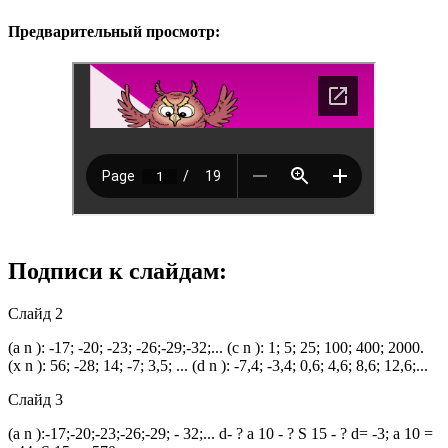
Предварительный просмотр:
Подписи к слайдам:
Слайд 2
(a n ): -17; -20; -23; -26;-29;-32;... (c n ): 1; 5; 25; 100; 400; 2000.
(x n ): 56; -28; 14; -7; 3,5; ... (d n ): -7,4; -3,4; 0,6; 4,6; 8,6; 12,6;...
Слайд 3
(a n ):-17;-20;-23;-26;-29; - 32;... d- ? a 10 - ? S 15 - ? d= -3; a 10 =