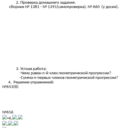
Проверка домашнего задания.
сборник № 1381 - № 1391(самопроверка), № 660 (у доски),
Устная работа:
-Чему равен n-й член геометрической прогрессии?
-Сумма n-первых членов геометрической прогрессии?
4. Решение упражнений:
№653(б)
№656
=6,
,
,
,