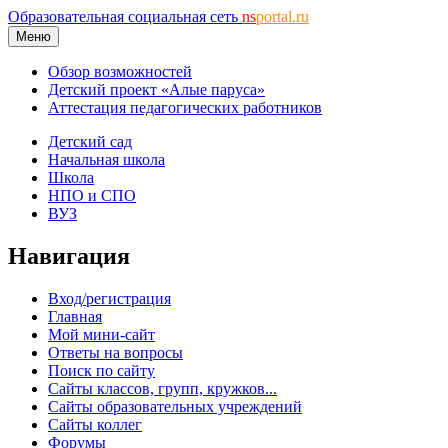
Образовательная социальная сеть
ns
portal.ru
Меню
Обзор возможностей
Детский проект «Алые паруса»
Аттестация педагогических работников
Детский сад
Начальная школа
Школа
НПО и СПО
ВУЗ
Навигация
Вход/регистрация
Главная
Мой мини-сайт
Ответы на вопросы
Поиск по сайту
Сайты классов, групп, кружков...
Сайты образовательных учреждений
Сайты коллег
Форумы