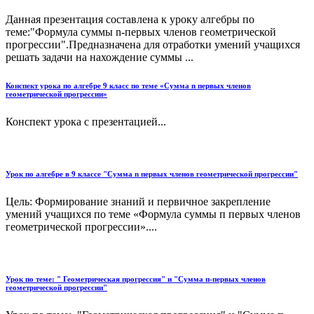
Данная презентация составлена к уроку алгебры по
теме:"Формула суммы n-первых членов геометрической
прогрессии".Предназначена для отработки умений учащихся
решать задачи на нахождение суммы ...
Конспект урока по алгебре 9 класс по теме «Сумма n первых членов
геометрической прогрессии»
Конспект урока с презентацией...
Урок по алгебре в 9 классе "Сумма n первых членов геометрической прогрессии"
Цель: Формирование знаний и первичное закрепление
умений учащихся по теме «Формула суммы п первых членов
геометрической прогрессии»....
Урок по теме: " Геометрическая прогрессия" и "Сумма п-первых членов
геометрической прогрессии"