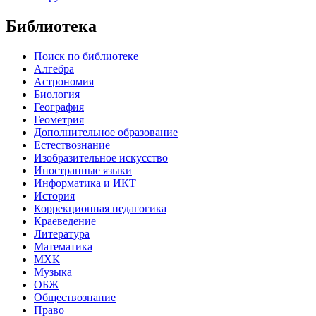
Библиотека
Поиск по библиотеке
Алгебра
Астрономия
Биология
География
Геометрия
Дополнительное образование
Естествознание
Изобразительное искусство
Иностранные языки
Информатика и ИКТ
История
Коррекционная педагогика
Краеведение
Литература
Математика
МХК
Музыка
ОБЖ
Обществознание
Право