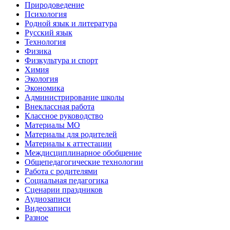
Природоведение
Психология
Родной язык и литература
Русский язык
Технология
Физика
Физкультура и спорт
Химия
Экология
Экономика
Администрирование школы
Внеклассная работа
Классное руководство
Материалы МО
Материалы для родителей
Материалы к аттестации
Междисциплинарное обобщение
Общепедагогические технологии
Работа с родителями
Социальная педагогика
Сценарии праздников
Аудиозаписи
Видеозаписи
Разное