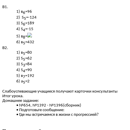
В1.
в
=96
6
S
=-124
5
S
=189
6
S
=-15
4
в
=
8
в
=432
5
В2.
в
=80
5
S
=62
5
S
=84
3
S
=90
4
в
=192
7
а
=2
5
Слабоуспевающие учащиеся получают карточки консультанты
Итог урока.
Домашнее задание:
№654, №1392 - №1396(сборник)
Подготовьте сообщение:
Где мы встречаемся в жизни с прогрессией?