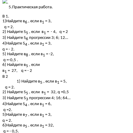
.
5.Практическая работа.
В 1.
1)Найдите в
, если в
= 3,
6
1
q = 2.
2) Найдите S
, если в
= - 4, q = 2
5
1
3) Найдите S
прогрессии 3; 6; 12…
6
4)Найдите S
, если а
= 3,
4
1
q = - 2.
5) Найдите в
, если в
= -2,
8
1
q =-0,5 .
6) Найдите в
, если
5
в
= 27, q = - 2
1
В 2
Найдите в
, если в
= 5,
5
1
q = 2.
2) Найдите S
, если в
= 32, q =0,5
5
1
3) Найдите S
прогрессии 4; 16; 64…
3
4)Найдите S
, если в
= 6,
4
1
q =2.
5)Найдите в
, если в
= 3,
7
1
q = 2.
6)Найдите а
, если а
= 32,
5
1
q = - 0,5.