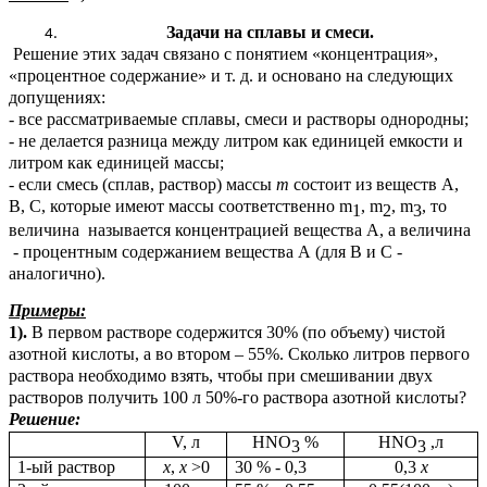
Задачи на сплавы и смеси.
Решение этих задач связано с понятием «концентрация»,
«процентное содержание» и т. д. и основано на следующих
допущениях:
- все рассматриваемые сплавы, смеси и растворы однородны;
- не делается разница между литром как единицей емкости и
литром как единицей массы;
- если смесь (сплав, раствор) массы
m
состоит из веществ А,
В, С, которые имеют массы соответственно m
, m
, m
, то
1
2
3
величина называется концентрацией вещества А, а величина
- процентным содержанием вещества А (для В и С -
аналогично).
Примеры:
1).
В первом растворе содержится 30% (по объему) чистой
азотной кислоты, а во втором – 55%. Сколько литров первого
раствора необходимо взять, чтобы при смешивании двух
растворов получить 100 л 50%-го раствора азотной кислоты?
Решение:
V, л
HNO
%
HNO
,л
3
3
1-ый раствор
х
,
х
>0
30 % - 0,3
0,3
х