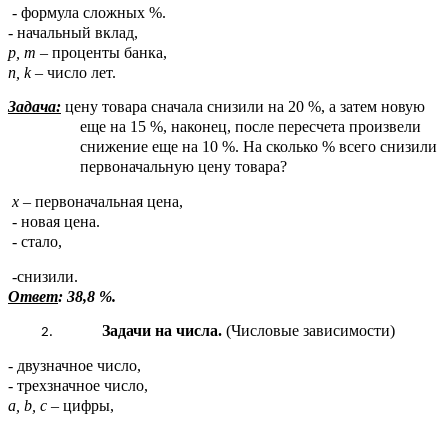
- формула сложных %.
- начальный вклад,
p, m
– проценты банка,
n, k
– число лет.
Задача:
цену товара сначала снизили на 20 %, а затем новую
еще на 15 %, наконец, после пересчета произвели
снижение еще на 10 %. На сколько % всего снизили
первоначальную цену товара?
х
– первоначальная цена,
- новая цена.
- стало,
-снизили.
Ответ
: 38,8 %.
Задачи на числа.
(Числовые зависимости)
- двузначное число,
- трехзначное число,
а, b, c
– цифры,