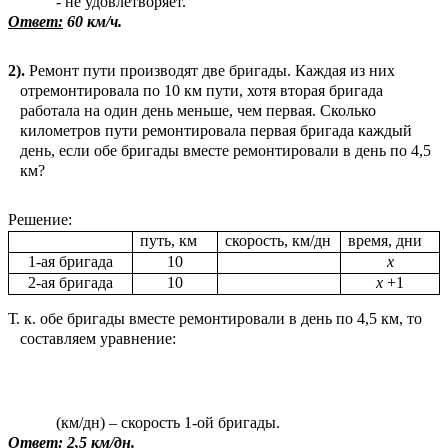
- не удовлетворяет.
Ответ:
60 км/ч.
2).
Ремонт пути производят две бригады. Каждая из них
отремонтировала по 10 км пути, хотя вторая бригада
работала на один день меньше, чем первая. Сколько
километров пути ремонтировала первая бригада каждый
день, если обе бригады вместе ремонтировали в день по 4,5
км?
Решение:
путь, км
скорость, км/дн
время, дни
1-ая бригада
10
х
2-ая бригада
10
х
+1
Т. к. обе бригады вместе ремонтировали в день по 4,5 км, то
составляем уравнение:
(км/дн) – скорость 1-ой бригады.
Ответ:
2,5 км/дн.