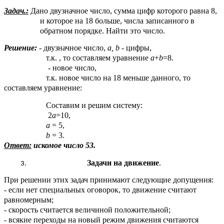
Задач.:
Дано двузначное число, сумма цифр которого равна 8,
и которое на 18 больше, числа записанного в
обратном порядке. Найти это число.
Решение:
- двузначное число,
а, b
- цифры,
т.к. , то составляем уравнение
a
+
b
=8.
- новое число,
т.к. новое число на 18 меньше данного, то
составляем уравнение:
Составим и решим систему:
2
a
=10,
a
= 5,
b
= 3.
Ответ:
искомое число 53.
Задачи на движение
.
При решении этих задач принимают следующие допущения:
- если нет специальных оговорок, то движение считают
равномерным;
- скорость считается величиной положительной;
- всякие переходы на новый режим движения считаются