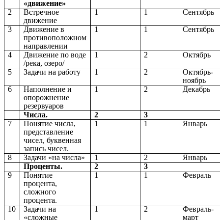
«движение»
2
Встречное
1
1
Сентябрь
движение
3
Движение в
1
1
Сентябрь
противоположном
направлении
4
Движение по воде
1
2
Октябрь
/река, озеро/
5
Задачи на работу
1
2
Октябрь-
ноябрь
6
Наполнение и
1
2
Декабрь
опорожнение
резервуаров
Числа.
2
3
7
Понятие числа,
1
1
Январь
представление
чисел, буквенная
запись чисел.
8
Задачи «на числа»
1
2
Январь
Проценты.
2
3
9
Понятие
1
1
Февраль
процента,
сложного
процента.
10
Задачи на
1
2
Февраль-
«сложные
март