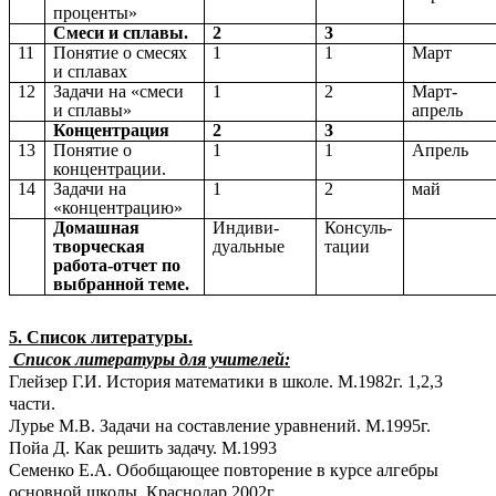
проценты»
Смеси и сплавы.
2
3
11
Понятие о смесях
1
1
Март
и сплавах
12
Задачи на «смеси
1
2
Март-
и сплавы»
апрель
Концентрация
2
3
13
Понятие о
1
1
Апрель
концентрации.
14
Задачи на
1
2
май
«концентрацию»
Домашная
Индиви-
Консуль-
творческая
дуальные
тации
работа-отчет по
выбранной теме.
5. Список литературы.
Список литературы для учителей:
Глейзер Г.И. История математики в школе. М.1982г. 1,2,3
части.
Лурье М.В. Задачи на составление уравнений. М.1995г.
Пойа Д. Как решить задачу. М.1993
Семенко Е.А. Обобщающее повторение в курсе алгебры
основной школы. Краснодар.2002г.