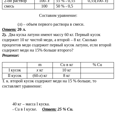
2-ой раствор
100-
х
55 % - 0,55
0,55(100-
х
)
смесь
100
50 % - 0,5
Составим уравнение:
(л) – объем первого раствора в смеси.
Ответ:
20 л.
2).
Два куска латуни имеют массу 60 кг. Первый кусок
содержит 10 кг чистой меди, а второй – 8 кг. Сколько
процентов меди содержит первый кусок латуни, если второй
содержит меди на 15% больше второго?
Решение:
m
Cu в кг
% Cu
I кусок
х
кг
10 кг
II кусок
(60-
х
) кг
8 кг
Т. к. второй кусок содержит меди на 15 % больше, то
составляет уравнение:
40 кг – масса I куска.
- Cu в I куске.
Ответ:
25 % Cu.