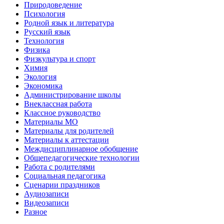
Природоведение
Психология
Родной язык и литература
Русский язык
Технология
Физика
Физкультура и спорт
Химия
Экология
Экономика
Администрирование школы
Внеклассная работа
Классное руководство
Материалы МО
Материалы для родителей
Материалы к аттестации
Междисциплинарное обобщение
Общепедагогические технологии
Работа с родителями
Социальная педагогика
Сценарии праздников
Аудиозаписи
Видеозаписи
Разное