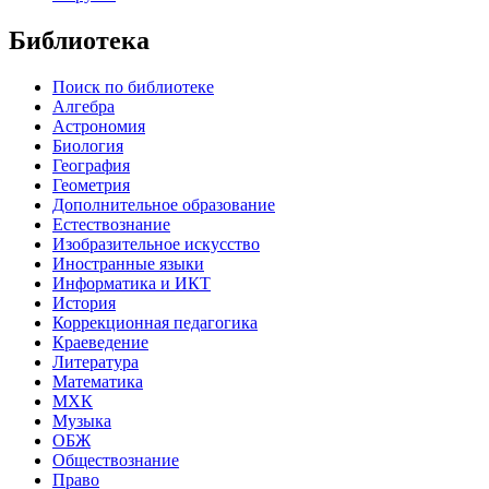
Библиотека
Поиск по библиотеке
Алгебра
Астрономия
Биология
География
Геометрия
Дополнительное образование
Естествознание
Изобразительное искусство
Иностранные языки
Информатика и ИКТ
История
Коррекционная педагогика
Краеведение
Литература
Математика
МХК
Музыка
ОБЖ
Обществознание
Право