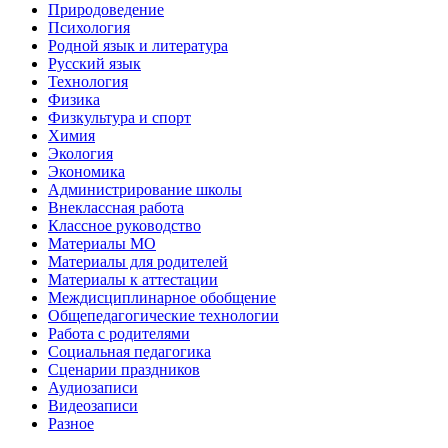
Природоведение
Психология
Родной язык и литература
Русский язык
Технология
Физика
Физкультура и спорт
Химия
Экология
Экономика
Администрирование школы
Внеклассная работа
Классное руководство
Материалы МО
Материалы для родителей
Материалы к аттестации
Междисциплинарное обобщение
Общепедагогические технологии
Работа с родителями
Социальная педагогика
Сценарии праздников
Аудиозаписи
Видеозаписи
Разное