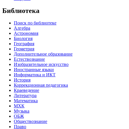
Библиотека
Поиск по библиотеке
Алгебра
Астрономия
Биология
География
Геометрия
Дополнительное образование
Естествознание
Изобразительное искусство
Иностранные языки
Информатика и ИКТ
История
Коррекционная педагогика
Краеведение
Литература
Математика
МХК
Музыка
ОБЖ
Обществознание
Право