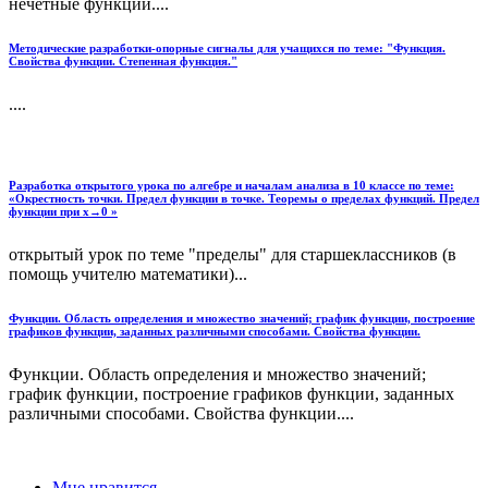
нечетные функции....
Методические разработки-опорные сигналы для учащихся по теме: "Функция.
Свойства функции. Степенная функция."
....
Разработка открытого урока по алгебре и началам анализа в 10 классе по теме:
«Окрестность точки. Предел функции в точке. Теоремы о пределах функций. Предел
функции при х→0 »
открытый урок по теме "пределы" для старшеклассников (в
помощь учителю математики)...
Функции. Область определения и множество значений; график функции, построение
графиков функции, заданных различными способами. Свойства функции.
Функции. Область определения и множество значений;
график функции, построение графиков функции, заданных
различными способами. Свойства функции....
Мне нравится