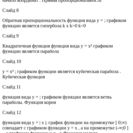
начало координат . Прямая пропорциональность
Слайд 8
Обратная пропорциональность функция вида y = ; графиком
функции является гипербола k x k>0 k<0
Слайд 9
Квадратичная функция функция вида y = x² графиком
функции является парабола
Слайд 10
y = x³ ; графиком функции является кубическая парабола .
Кубическая функция
Слайд 11
функция вида y = ; графиком функции является ветвь
параболы. Функция корня
Слайд 12
функция вида y = | x |; график функции на промежутке [ 0;∞)
совпадает с графиком функции у = х , а на промежутке (-∞;0 ]