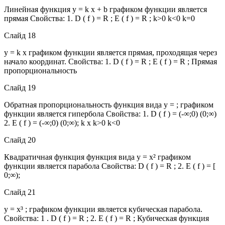
Линейная функция y = k х + b графиком функции является
прямая Свойства: 1. D ( f ) = R ; E ( f ) = R ; k>0 k<0 k=0
Слайд 18
y = k х графиком функции является прямая, проходящая через
начало координат. Свойства: 1. D ( f ) = R ; E ( f ) = R ; Прямая
пропорциональность
Слайд 19
Обратная пропорциональность функция вида y = ; графиком
функции является гипербола Свойства: 1. D ( f ) = (-∞;0) (0;∞)
2. E ( f ) = (-∞;0) (0;∞); k x k>0 k<0
Слайд 20
Квадратичная функция функция вида y = x² графиком
функции является парабола Свойства: D ( f ) = R ; 2. E ( f ) = [
0;∞);
Слайд 21
y = x³ ; графиком функции является кубическая парабола.
Свойства: 1 . D ( f ) = R ; 2. E ( f ) = R ; Кубическая функция