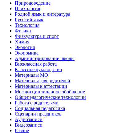
Природоведение
Психология
Родной язык и литература
Русский язык
Технология
Физика
Физкультура и спорт
Химия
Экология
Экономика
Администрирование школы
Внеклассная работа
Классное руководство
Материалы МО
Материалы для родителей
Материалы к аттестации
Междисциплинарное обобщение
Общепедагогические технологии
Работа с родителями
Социальная педагогика
Сценарии праздников
Аудиозаписи
Видеозаписи
Разное