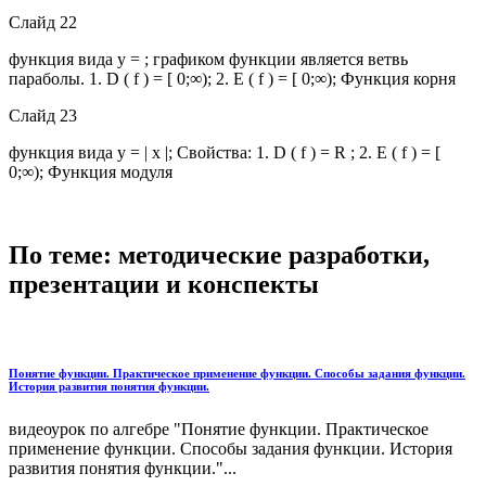
Слайд 22
функция вида y = ; графиком функции является ветвь
параболы. 1. D ( f ) = [ 0;∞); 2. E ( f ) = [ 0;∞); Функция корня
Слайд 23
функция вида y = | x |; Свойства: 1. D ( f ) = R ; 2. E ( f ) = [
0;∞); Функция модуля
По теме: методические разработки,
презентации и конспекты
Понятие функции. Практическое применение функции. Способы задания функции.
История развития понятия функции.
видеоурок по алгебре "Понятие функции. Практическое
применение функции. Способы задания функции. История
развития понятия функции."...