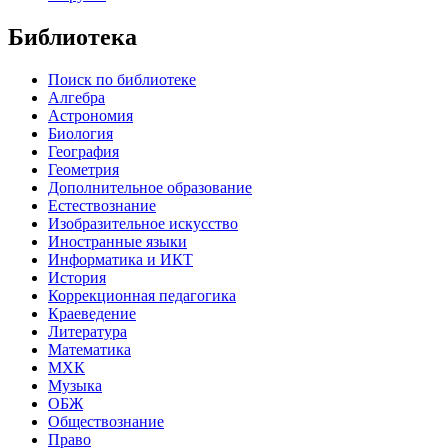
Библиотека
Поиск по библиотеке
Алгебра
Астрономия
Биология
География
Геометрия
Дополнительное образование
Естествознание
Изобразительное искусство
Иностранные языки
Информатика и ИКТ
История
Коррекционная педагогика
Краеведение
Литература
Математика
МХК
Музыка
ОБЖ
Обществознание
Право