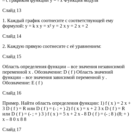
– с графиком функции у = - х Функция модуля
Слайд 13
1. Каждый график соотнесите с соответствующей ему
формулой: y = k x y = x² y = 2 x y = 2 x + 2
Слайд 14
2. Каждую прямую соотнесите с её уравнением:
Слайд 15
Область определения функции – все значения независимой
переменной х . Обозначение: D ( f ) Область значений
функции – все значения зависимой переменной у .
Обозначение: Е ( f )
Слайд 16
Пример. Найти область определения функции: 1) f ( х ) = 2 х +
3 D ( f ) = R или D ( f ) = (- ; + ) 2) f ( х ) = х + 2 3 x D ( f ) = R
или D ( f ) = (- ; + ) 3 ) f ( х ) = 5 x + 2 x - 8 D ( f ) = (- ; 8 ) (8; + )
х – 8 0 х 8 8
Слайд 17