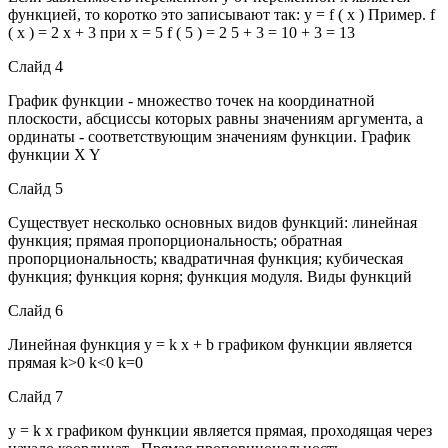
функцией, то коротко это записывают так: у = f ( х ) Пример. f
( х ) = 2 х + 3 при х = 5 f ( 5 ) = 2 5 + 3 = 10 + 3 = 13
Слайд 4
График функции - множество точек на координатной
плоскости, абсциссы которых равны значениям аргумента, а
ординаты - соответствующим значениям функции. График
функции X Y
Слайд 5
Существует несколько основных видов функций: линейная
функция; прямая пропорциональность; обратная
пропорциональность; квадратичная функция; кубическая
функция; функция корня; функция модуля. Виды функций
Слайд 6
Линейная функция y = k х + b графиком функции является
прямая k>0 k<0 k=0
Слайд 7
y = k х графиком функции является прямая, проходящая через