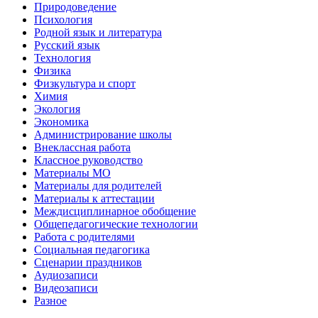
Природоведение
Психология
Родной язык и литература
Русский язык
Технология
Физика
Физкультура и спорт
Химия
Экология
Экономика
Администрирование школы
Внеклассная работа
Классное руководство
Материалы МО
Материалы для родителей
Материалы к аттестации
Междисциплинарное обобщение
Общепедагогические технологии
Работа с родителями
Социальная педагогика
Сценарии праздников
Аудиозаписи
Видеозаписи
Разное