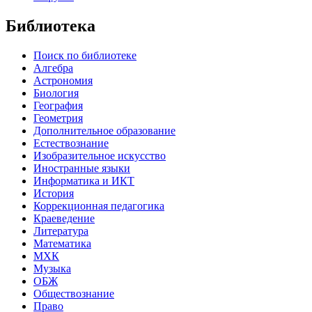
Библиотека
Поиск по библиотеке
Алгебра
Астрономия
Биология
География
Геометрия
Дополнительное образование
Естествознание
Изобразительное искусство
Иностранные языки
Информатика и ИКТ
История
Коррекционная педагогика
Краеведение
Литература
Математика
МХК
Музыка
ОБЖ
Обществознание
Право