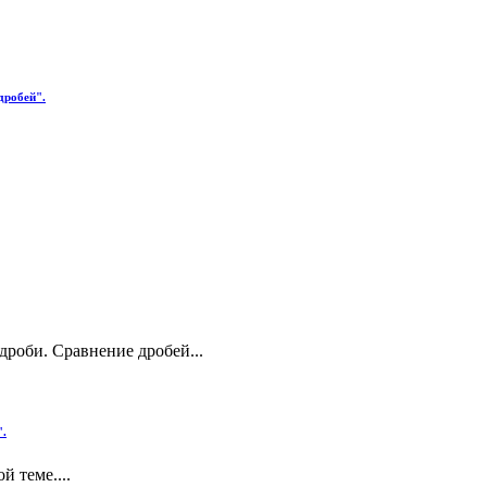
дробей".
дроби. Сравнение дробей...
".
й теме....