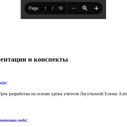
езентации и конспекты
роби"
Урок разработан на основе урока учителя Лагуткиной Елены Ал
еправильные дроби"