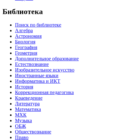
Библиотека
Поиск по библиотеке
Алгебра
Астрономия
Биология
География
Геометрия
Дополнительное образование
Естествознание
Изобразительное искусство
Иностранные языки
Информатика и ИКТ
История
Коррекционная педагогика
Краеведение
Литература
Математика
МХК
Музыка
ОБЖ
Обществознание
Право