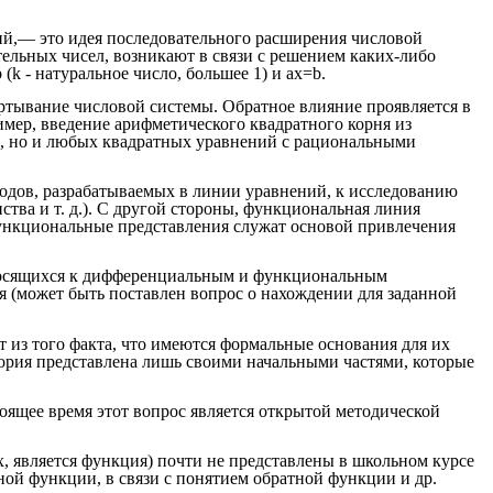
ний,— это идея последовательного расширения числовой
тельных чисел, возникают в связи с решением каких-либо
 - натуральное число, большее 1) и ax=b.
ртывание числовой системы. Обратное влияние проявляется в
имер, введение арифметического квадратного корня из
ло, но и любых квадратных уравнений с рациональными
одов, разрабатываемых в линии уравнений, к исследованию
тва и т. д.). С другой стороны, функциональная линия
 функциональные представления служат основой привлечения
тносящихся к дифференциальным и функциональным
 (может быть поставлен вопрос о нахождении для заданной
 из того факта, что имеются формальные основания для их
ория представлена лишь своими начальными частями, которые
оящее время этот вопрос является открытой методической
 является функция) почти не представлены в школьном курсе
ной функции, в связи с понятием обратной функции и др.