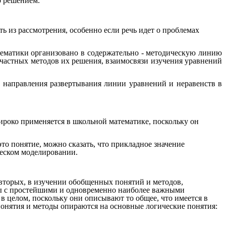
о решением.
ь из рассмотрения, особенно если речь идет о проблемах
тематики организовано в содержательно - методическую линию
частных методов их решения, взаимосвязи изучения уравнений
 направления развертывания линии уравнений и неравенств в
ироко применяется в школьной математике, поскольку он
о понятие, можно сказать, что прикладное значение
ческом моделировании.
о-вторых, в изучении обобщенных понятий и методов,
ны с простейшими и одновременно наиболее важными
 целом, поскольку они описывают то общее, что имеется в
понятия и методы опираются на основные логические понятия: