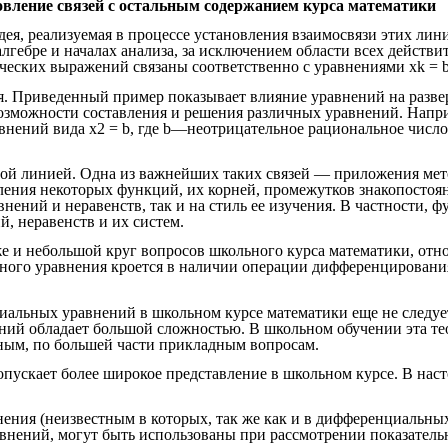
овление связей с остальным содержанием курса математики
идея, реализуемая в процессе установления взаимосвязи этих ли
лгебре и началах анализа, за исключением области всех действи
ских выражений связаны соответственно с уравнениями хk = b (k
я. Приведенный пример показывает влияние уравнений на разве
 возможности составления и решения различных уравнений. Напр
авнений вида х2 = b, где b—неотрицательное рациональное чис
ной линией. Одна из важнейших таких связей — приложения мет
ения некоторых функций, их корней, промежутков знакопостоянс
нений и неравенств, так и на стиль ее изучения. В частности,
, неравенств и их систем.
же и небольшой круг вопросов школьного курса математики, о
ого уравнения кроется в наличии операции дифференцирования
альных уравнений в школьном курсе математики еще не следует
ний обладает большой сложностью. В школьном обучении эта те
тным, по большей части прикладным вопросам.
ускает более широкое представление в школьном курсе. В наст
ния (неизвестным в которых, так же как и в дифференциальных,
авнений, могут быть использованы при рассмотрении показатель