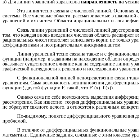
в) Для линии уравнений характерна
направленность на устан
Эта линия тесно связана с числовой линией. Основная 
системы. Все числовые области, рассматриваемые в школьной а
уравнений и их систем. Области иррациональных и логарифмиче
Связь линии уравнений с числовой линией двустороння
том, что каждая вновь введенная числовая область расширяет
рациональных чисел позволяет записывать корни не только ур
коэффициентами и неотрицательным дискриминантом.
Линия уравнений тесно связана также и с функциональ
функции (например, к заданиям на нахождение области определ
оказывает существенное влияние как на содержание линии урав
графической наглядности к решению и исследованию уравнений
С функциональной линией непосредственно связан так
уравнениям. Сама возможность возникновения дифференциальн
функции ¦ другой функции F, такой, что F' (x)=f (х)).
Однако сама по себе возможность выделения дифференци
рассмотрения. Как известно, теория дифференциальных уравне
не образуют связного целого, а относятся к различным конкре
По-видимому, понятие дифференциального уравнения доп
проблемой.
В отличие от дифференциальных функциональные уравне
математики. Единичные задания, связанные с этим классом ур