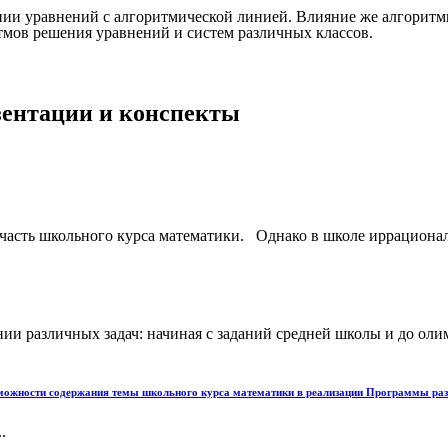
инии уравнений с алгоритмической линией. Влияние же алгорит
тмов решения уравнений и систем различных классов.
езентации и конспекты
 часть школьного курса математики. Однако в школе иррациона
и различных задач: начиная с заданий средней школы и до оли
зможности содержания темы школьного курса математики в реализации Программы р
.