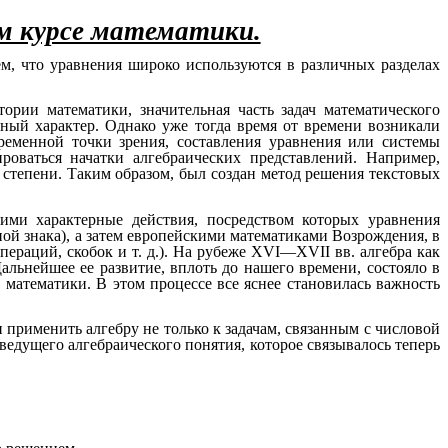
ом курсе математики.
ем, что уравнения широко используются в различных разделах
ории математики, значительная часть задач математического
ный характер. Однако уже тогда время от времени возникали
ременной точки зрения, составления уравнения или системы
оваться начатки алгебраических представлений. Например,
степени. Таким образом, был создан метод решения текстовых
ими характерные действия, посредством которых уравнения
ой знака), а затем европейскими математиками Возрождения, в
ераций, скобок и т. д.). На рубеже XVI—XVII вв. алгебра как
льнейшее ее развитие, вплоть до нашего времени, состояло в
математики. В этом процессе все яснее становилась важность
 применить алгебру не только к задачам, связанным с числовой
едущего алгебраического понятия, которое связывалось теперь