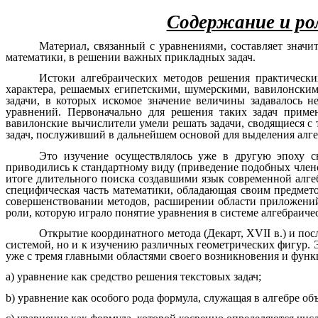
Содержание и ро
Материал, связанный с уравнениями, составляет значи
математики, в решении важных прикладных задач.
Истоки алгебраических методов решения практических
характера, решаемых египетскими, шумерскими, вавилонским
задачи, в которых искомое значение величины задавалось 
уравнений. Первоначально для решения таких задач приме
вавилонские вычислители умели решать задачи, сводящиеся с
задач, послуживший в дальнейшем основой для выделения алге
Это изучение осуществлялось уже в другую эпоху с
приводились к стандартному виду (приведение подобных члено
итоге длительного поиска создавшими язык современной алгеб
специфическая часть математики, обладающая своим предмето
совершенствовании методов, расширении области приложений,
роли, которую играло понятие уравнения в системе алгебраиче
Открытие координатного метода (Декарт, XVII в.) и пос
системой, но и к изучению различных геометрических фигур. 
уже с тремя главными областями своего возникновения и фун
a) уравнение как средство решения текстовых задач;
b) уравнение как особого рода формула, служащая в алгебре об