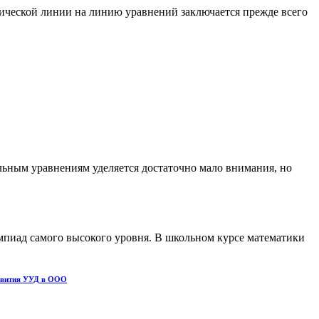
мической линии на линию уравнений заключается прежде всего
льным уравнениям уделяется достаточно мало внимания, но
мпиад самого высокого уровня. В школьном курсе математики
азвития УУД в ООО