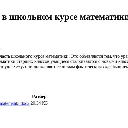
 в школьном курсе математик
а
часть школьного курса математики. Это объевляется тем, что ур
ематики старших классов учащиеся сталкиваются с новыми клас
ванную схему: они дополняют ее новым фактическим содержание
Размер
20.34 КБ
matematiki.docx