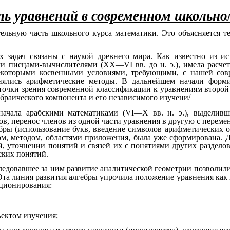
ль уравнений в современном школьн
тельную часть школьного курса математики. Это объясняется т
 задач связаны с наукой древнего мира. Как известно из ист
и писцами-вычислителями (XX—VI вв. до н. э.), имела расчет
некоторыми косвенными условиями, требующими, с нашей сов
нялись арифметические методы. В дальнейшем начали формир
 точки зрения современной классификации к уравнениям второй 
браического компонента и его независимого изучени/
начала арабскими математиками (VI—Х вв. н. э.), выделивш
в, перенос членов из одной части уравнения в другую с перемен
ры (использование букв, введение символов арифметических оп
м, методом, областями приложения, была уже сформирована. Да
 уточнении понятий и связей их с понятиями других разделов 
ских понятий.
ледовавшее за ним развитие аналитической геометрии позволили
Эта линия развития алгебры упрочила положение уравнения как в
кционирования:
ъектом изучения;