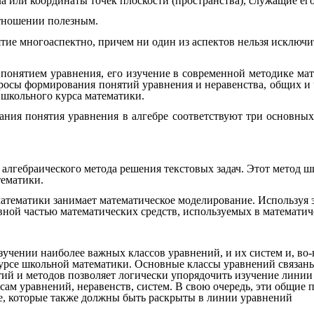
ла или координаты точек плоскости (пространства), служащие ег
отношении полезным.
ие многоаспектно, причем ни один из аспектов нельзя исключит
 понятием уравнения, его изучение в современной методике ма
росы формирования понятий уравнения и неравенства, общих и 
 школьного курса математики.
ия понятия уравнения в алгебре соответствуют три основных
алгебраического метода решения текстовых задач. Этот метод ш
тематики.
тематики занимает математическое моделирование. Используя эт
овной частью математических средств, используемых в математи
изучении наиболее важных классов уравнений, и их систем и, в
 курсе школьной математики. Основные классы уравнений связа
 и методов позволяет логически упорядочить изучение линии в
ам уравнений, неравенств, систем. В свою очередь, эти общие 
ие, которые также должны быть раскрыты в линии уравнений