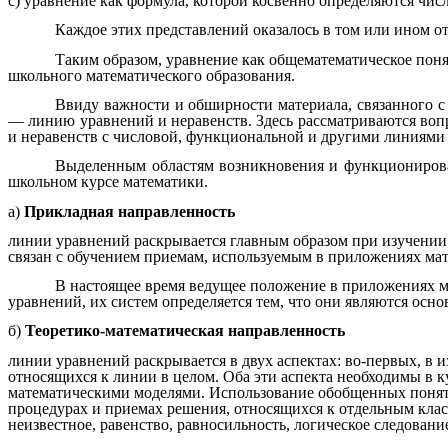
c) уравнение как формула, которой косвенно определяются чис
Каждое этих представлений оказалось в том или ином 
Таким образом, уравнение как общематематическое понят
школьного математического образования.
Ввиду важности и обширности материала, связанного с
— линию уравнений и неравенств. Здесь рассматриваются воп
и неравенств с числовой, функциональной и другими линиями
Выделенным областям возникновения и функционирован
школьном курсе математики.
а)
Прикладная направленность
линии уравнений раскрывается главным образом при изучении 
связан с обучением приемам, используемым в приложениях ма
В настоящее время ведущее положение в приложениях ма
уравнений, их систем определяется тем, что они являются осн
б)
Теоретико-математическая направленность
линии уравнений раскрывается в двух аспектах: во-первых, в 
относящихся к линии в целом. Оба эти аспекта необходимы в
математическими моделями. Использование обобщенных понятий
процедурах и приемах решения, относящихся к отдельным класс
неизвестное, равенство, равносильность, логическое следован