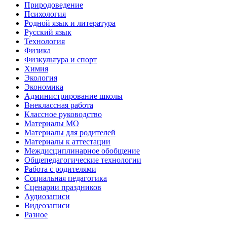
Природоведение
Психология
Родной язык и литература
Русский язык
Технология
Физика
Физкультура и спорт
Химия
Экология
Экономика
Администрирование школы
Внеклассная работа
Классное руководство
Материалы МО
Материалы для родителей
Материалы к аттестации
Междисциплинарное обобщение
Общепедагогические технологии
Работа с родителями
Социальная педагогика
Сценарии праздников
Аудиозаписи
Видеозаписи
Разное