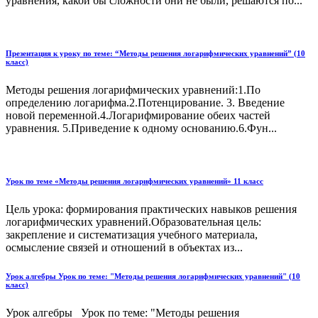
уравнения, какой бы сложности они не были, решаются по...
Презентация к уроку по теме: “Методы решения логарифмических уравнений” (10
класс)
Методы решения логарифмических уравнений:1.По
определению логарифма.2.Потенцирование. 3. Введение
новой переменной.4.Логарифмирование обеих частей
уравнения. 5.Приведение к одному основанию.6.Фун...
Урок по теме «Методы решения логарифмических уравнений» 11 класс
Цель урока: формирования практических навыков решения
логарифмических уравнений.Образовательная цель:
закрепление и систематизация учебного материала,
осмысление связей и отношений в объектах из...
Урок алгебры Урок по теме: "Методы решения логарифмических уравнений" (10
класс)
Урок алгебры Урок по теме: "Методы решения