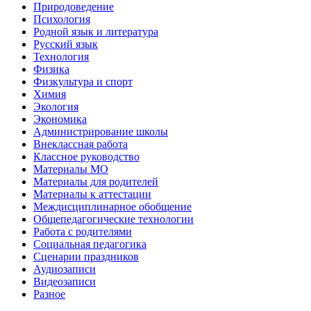
Природоведение
Психология
Родной язык и литература
Русский язык
Технология
Физика
Физкультура и спорт
Химия
Экология
Экономика
Администрирование школы
Внеклассная работа
Классное руководство
Материалы МО
Материалы для родителей
Материалы к аттестации
Междисциплинарное обобщение
Общепедагогические технологии
Работа с родителями
Социальная педагогика
Сценарии праздников
Аудиозаписи
Видеозаписи
Разное