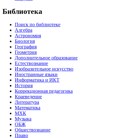
Библиотека
Поиск по библиотеке
Алгебра
Астрономия
Биология
География
Геометрия
Дополнительное образование
Естествознание
Изобразительное искусство
Иностранные языки
Информатика и ИКТ
История
Коррекционная педагогика
Краеведение
Литература
Математика
МХК
Музыка
ОБЖ
Обществознание
Право