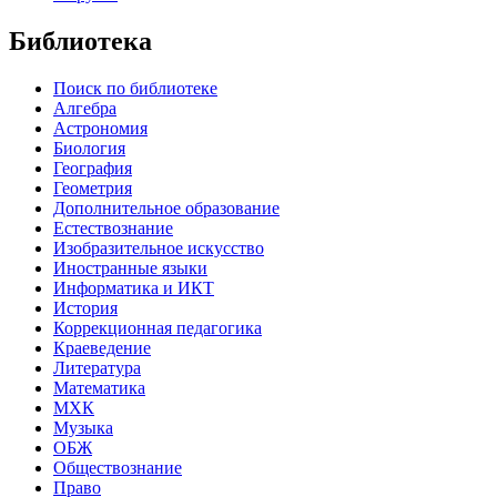
Библиотека
Поиск по библиотеке
Алгебра
Астрономия
Биология
География
Геометрия
Дополнительное образование
Естествознание
Изобразительное искусство
Иностранные языки
Информатика и ИКТ
История
Коррекционная педагогика
Краеведение
Литература
Математика
МХК
Музыка
ОБЖ
Обществознание
Право