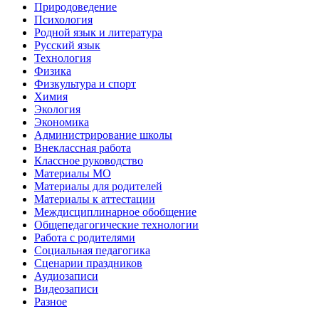
Природоведение
Психология
Родной язык и литература
Русский язык
Технология
Физика
Физкультура и спорт
Химия
Экология
Экономика
Администрирование школы
Внеклассная работа
Классное руководство
Материалы МО
Материалы для родителей
Материалы к аттестации
Междисциплинарное обобщение
Общепедагогические технологии
Работа с родителями
Социальная педагогика
Сценарии праздников
Аудиозаписи
Видеозаписи
Разное