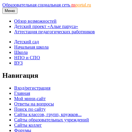
Образовательная социальная сеть
ns
portal.ru
Меню
Обзор возможностей
Детский проект «Алые паруса»
Аттестация педагогических работников
Детский сад
Начальная школа
Школа
НПО и СПО
ВУЗ
Навигация
Вход/регистрация
Главная
Мой мини-сайт
Ответы на вопросы
Поиск по сайту
Сайты классов, групп, кружков...
Сайты образовательных учреждений
Сайты коллег
Форумы