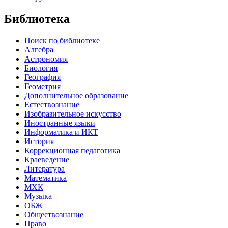
Библиотека
Поиск по библиотеке
Алгебра
Астрономия
Биология
География
Геометрия
Дополнительное образование
Естествознание
Изобразительное искусство
Иностранные языки
Информатика и ИКТ
История
Коррекционная педагогика
Краеведение
Литература
Математика
МХК
Музыка
ОБЖ
Обществознание
Право