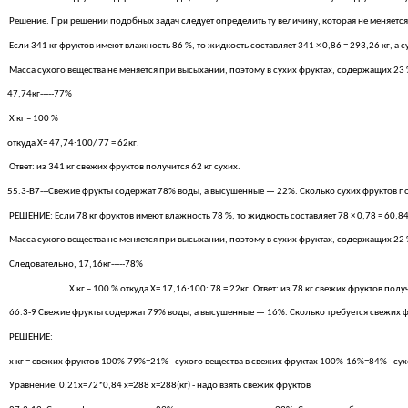
Решение. При решении подобных задач следует определить ту величину, которая не меняется 
Если 341 кг фруктов имеют влажность 86 %, то жидкость составляет 341 × 0,86 = 293,26 кг, а с
Масса сухого вещества не меняется при высыхании, поэтому в сухих фруктах, содержащих 23 
47,74кг-----77%
Х кг – 100 %
откуда Х= 47,74∙100/ 77 = 62кг.
Ответ: из 341 кг свежих фруктов получится 62 кг сухих.
55.3-В7---Свежие фрукты содержат 78% воды, а высушенные — 22%. Сколько сухих фруктов по
РЕШЕНИЕ: Если 78 кг фруктов имеют влажность 78 %, то жидкость составляет 78 × 0,78 = 60,84 к
Масса сухого вещества не меняется при высыхании, поэтому в сухих фруктах, содержащих 22 %
Следовательно, 17,16кг-----78%
Х кг – 100 % откуда Х= 17,16∙100: 78 = 22кг. Ответ: из 78 кг свежих фруктов получит
66.3-9 Свежие фрукты содержат 79% воды, а высушенные — 16%. Сколько требуется свежих ф
РЕШЕНИЕ:
х кг = свежих фруктов 100%-79%=21% - сухого вещества в свежих фруктах 100%-16%=84% - сухо
Уравнение: 0,21х=72*0,84 х=288 х=288(кг) - надо взять свежих фруктов