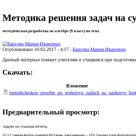
Методика решения задач на 
методическая разработка по алгебре (9 класс) на тему
Опубликовано 10.02.2017 - 4:17 -
Барсова Мария Ивановна
Данный материал помжет учителям и учащимся при подготовк
Скачать:
Вложение
metodicheskoe_posobie_po_resheniyu_zadach_na_sushenye_fruk
Предварительный просмотр:
ЗАДАЧИ НА СУШЕНЫЕ ФРУКТЫ.
23.3-7.Свежие фрукты содержат 86% воды, а высушенные — 23%. Сколько сухих фруктов получ