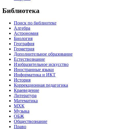
Библиотека
Поиск по библиотеке
Алгебра
Астрономия
Биология
География
Геометрия
Дополнительное образование
Естествознание
Изобразительное искусство
Иностранные языки
Информатика и ИКТ
История
Коррекционная педагогика
Краеведение
Литература
Математика
МХК
Музыка
ОБЖ
Обществознание
Право