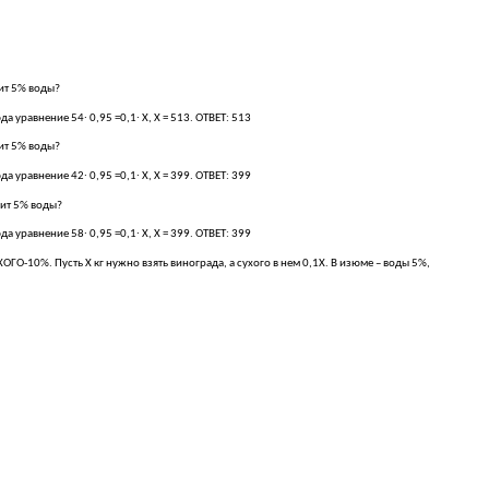
ит 5% воды?
а уравнение 54∙ 0,95 =0,1∙ Х, Х = 513. ОТВЕТ: 513
ит 5% воды?
а уравнение 42∙ 0,95 =0,1∙ Х, Х = 399. ОТВЕТ: 399
жит 5% воды?
а уравнение 58∙ 0,95 =0,1∙ Х, Х = 399. ОТВЕТ: 399
-10%. Пусть Х кг нужно взять винограда, а сухого в нем 0,1Х. В изюме – воды 5%,