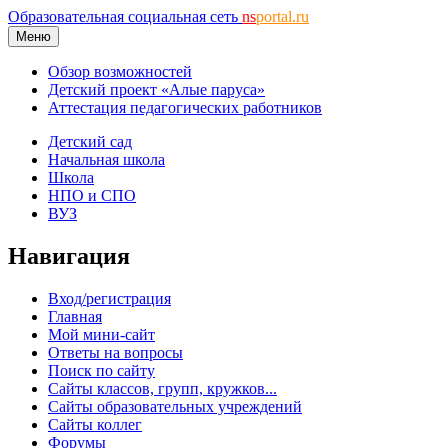
Образовательная социальная сеть
ns
portal.ru
Меню
Обзор возможностей
Детский проект «Алые паруса»
Аттестация педагогических работников
Детский сад
Начальная школа
Школа
НПО и СПО
ВУЗ
Навигация
Вход/регистрация
Главная
Мой мини-сайт
Ответы на вопросы
Поиск по сайту
Сайты классов, групп, кружков...
Сайты образовательных учреждений
Сайты коллег
Форумы