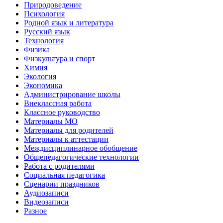
Природоведение
Психология
Родной язык и литература
Русский язык
Технология
Физика
Физкультура и спорт
Химия
Экология
Экономика
Администрирование школы
Внеклассная работа
Классное руководство
Материалы МО
Материалы для родителей
Материалы к аттестации
Междисциплинарное обобщение
Общепедагогические технологии
Работа с родителями
Социальная педагогика
Сценарии праздников
Аудиозаписи
Видеозаписи
Разное