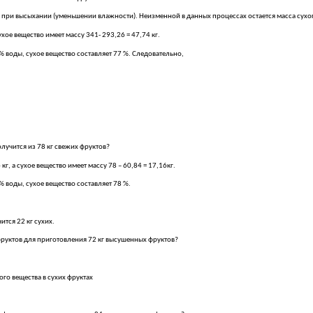
при высыхании (уменьшении влажности). Неизменной в данных процессах остается масса сухого в
ухое вещество имеет массу 341- 293,26 = 47,74 кг.
% воды, сухое вещество составляет 77 %. Следовательно,
лучится из 78 кг свежих фруктов?
г, а сухое вещество имеет массу 78 – 60,84 = 17,16кг.
 воды, сухое вещество составляет 78 %.
ся 22 кг сухих.
руктов для приготовления 72 кг высушенных фруктов?
го вещества в сухих фруктах