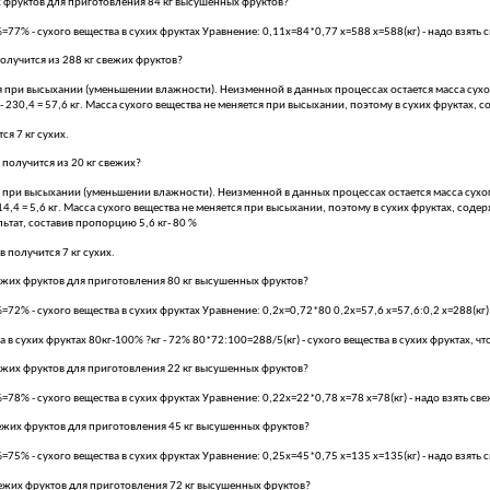
 фруктов для приготовления 84 кг высушенных фруктов?
7% - сухого вещества в сухих фруктах Уравнение: 0,11х=84*0,77 х=588 х=588(кг) - надо взять 
олучится из 288 кг свежих фруктов?
при высыхании (уменьшении влажности). Неизменной в данных процессах остается масса сухого в
8 - 230,4 = 57,6 кг. Масса сухого вещества не меняется при высыхании, поэтому в сухих фруктах,
 7 кг сухих.
 получится из 20 кг свежих?
ри высыхании (уменьшении влажности). Неизменной в данных процессах остается масса сухого в
– 14,4 = 5,6 кг. Масса сухого вещества не меняется при высыхании, поэтому в сухих фруктах, сод
льтат, составив пропорцию 5,6 кг- 80 %
учится 7 кг сухих.
ежих фруктов для приготовления 80 кг высушенных фруктов?
2% - сухого вещества в сухих фруктах Уравнение: 0,2х=0,72*80 0,2х=57,6 х=57,6:0,2 х=288(кг) 
 сухих фруктах 80кг-100% ?кг - 72% 80*72:100=288/5(кг) - сухого вещества в сухих фруктах, что
ежих фруктов для приготовления 22 кг высушенных фруктов?
8% - сухого вещества в сухих фруктах Уравнение: 0,22х=22*0,78 х=78 х=78(кг) - надо взять св
ежих фруктов для приготовления 45 кг высушенных фруктов?
5% - сухого вещества в сухих фруктах Уравнение: 0,25х=45*0,75 х=135 х=135(кг) - надо взять 
вежих фруктов для приготовления 72 кг высушенных фруктов?