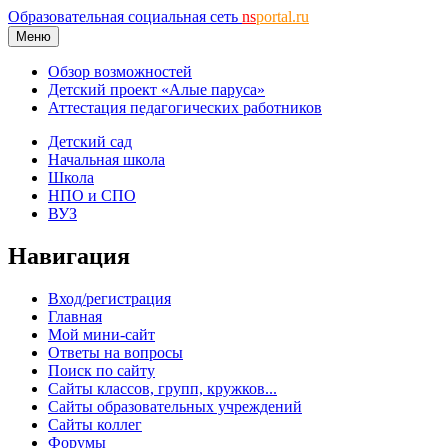
Образовательная социальная сеть
ns
portal.ru
Меню
Обзор возможностей
Детский проект «Алые паруса»
Аттестация педагогических работников
Детский сад
Начальная школа
Школа
НПО и СПО
ВУЗ
Навигация
Вход/регистрация
Главная
Мой мини-сайт
Ответы на вопросы
Поиск по сайту
Сайты классов, групп, кружков...
Сайты образовательных учреждений
Сайты коллег
Форумы