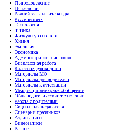
Природоведение
Психология
Родной язык и литература
Русский язык
Технология
Физика
Физкультура и спорт
Химия
Экология
Экономика
Администрирование школы
Внеклассная работа
Классное руководство
Материалы МО
Материалы для родителей
Материалы к аттестации
Междисциплинарное обобщение
Общепедагогические технологии
Работа с родителями
Социальная педагогика
Сценарии праздников
Аудиозаписи
Видеозаписи
Разное