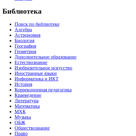
Библиотека
Поиск по библиотеке
Алгебра
Астрономия
Биология
География
Геометрия
Дополнительное образование
Естествознание
Изобразительное искусство
Иностранные языки
Информатика и ИКТ
История
Коррекционная педагогика
Краеведение
Литература
Математика
МХК
Музыка
ОБЖ
Обществознание
Право