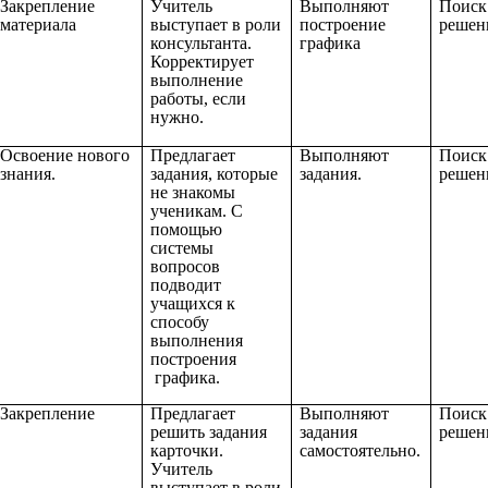
Закрепление
Учитель
Выполняют
Поиск
материала
выступает в роли
построение
решени
консультанта.
графика
Корректирует
выполнение
работы, если
нужно.
Освоение нового
Предлагает
Выполняют
Поиск
знания.
задания, которые
задания.
решени
не знакомы
ученикам. С
помощью
системы
вопросов
подводит
учащихся к
способу
выполнения
построения
графика.
Закрепление
Предлагает
Выполняют
Поиск
решить задания
задания
решени
карточки.
самостоятельно.
Учитель
выступает в роли