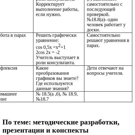
Корректирует
самостоятельно с
выполнение работы,
последующей
если нужно.
проверкой.
№18.8(а)- один
человек работает у
доски.
абота в парах
Решить графически
Самостоятельно
уравнение:
решают уравнения в
2
парах.
сos 0,5x =х
+1
2cos 2x = -2
Учитель выступает в
роли консультанта.
ефлексия
Какие
Дети отвечают на
преобразования
вопросы учителя.
графиков вы знаете?
Где используются
данные знания?
Домашнее
№ 18.5(а ,б), № 18.9,
ние
№18.7
По теме: методические разработки,
презентации и конспекты