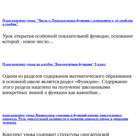
План-конспект урока "Число е. Показательная функция с основанием е, её свойства
и график"
Урок открытия особенной показательной функции, основание
которой - новое число....
План-конспект урока по алгебре "Квадратичная функция" 9 класс
Одним из разделов содержания математического образования
в основной школе является раздел «Функции». Содержание
этого раздела нацелено на получение школьниками
конкретных знаний о функции как важнейше...
план-конспект урока Взаимосвязь строения и функций опорно-двигательного
аппарата. Роль двигательной активности в развитии аппарата опоры и движения
человека
Конспект урока содержит структуры сингапурской