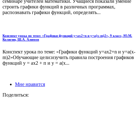
семинаре учителей математики. Учащиеся показали умение
строить графики функций в различных программах,
распознавать графики функций, определять...
Конспект урока по теме: «Графики функций у=ах2+n и у=а(х-m)2», 9 класс, Ю.М.
Колягин, Ш.А. Алимов
Конспект урока по теме: «Графики функций у=ах2+n и у=а(х-
m)2»Обучающие цели:изучить правила построения графиков
функций у = ах2 + п и у = а(х...
Мне нравится
Поделиться: