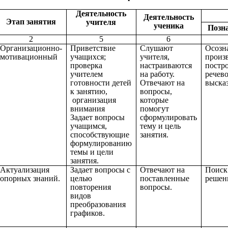
Деятельность
Деятельность
Этап занятия
учителя
ученика
Позн
2
5
6
Организационно-
Приветствие
Слушают
Осозн
мотивационный
учащихся;
учителя,
произ
проверка
настраиваются
постр
учителем
на работу.
речев
готовности детей
Отвечают на
выска
к занятию,
вопросы,
организация
которые
внимания
помогут
Задает вопросы
сформулировать
учащимся,
тему и цель
способствующие
занятия.
формулированию
темы и цели
занятия.
Актуализация
Задает вопросы с
Отвечают на
Поиск
опорных знаний.
целью
поставленные
решени
повторения
вопросы.
видов
преобразования
графиков.