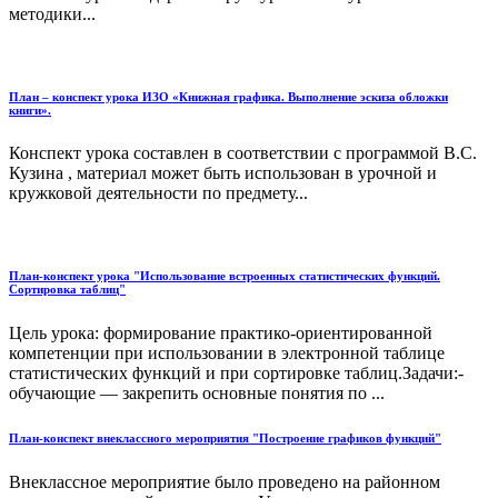
методики...
План – конспект урока ИЗО «Книжная графика. Выполнение эскиза обложки
книги».
Конспект урока составлен в соответствии с программой В.С.
Кузина , материал может быть использован в урочной и
кружковой деятельности по предмету...
План-конспект урока "Использование встроенных статистических функций.
Сортировка таблиц"
Цель урока: формирование практико-ориентированной
компетенции при использовании в электронной таблице
статистических функций и при сортировке таблиц.Задачи:-
обучающие — закрепить основные понятия по ...
План-конспект внеклассного мероприятия "Построение графиков функций"
Внеклассное мероприятие было проведено на районном