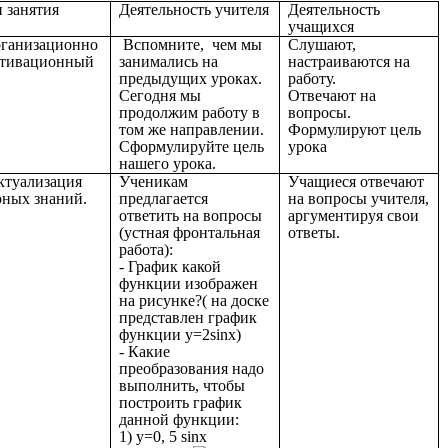
 занятия
Деятельность учителя
Деятельность
учащихся
рганизационно
Вспомните, чем мы
Слушают,
отивационный
занимались на
настраиваются на
предыдущих уроках.
работу.
Сегодня мы
Отвечают на
продолжим работу в
вопросы.
том же направлении.
Формулируют цель
Сформулируйте цель
урока
нашего урока.
ктуализация
Ученикам
Учащиеся отвечают
рных знаний.
предлагается
на вопросы учителя,
ответить на вопросы
аргументируя свои
(устная фронтальная
ответы.
работа):
- График какой
функции изображен
на рисунке?( на доске
представлен график
функции y=2sinx)
- Какие
преобразования надо
выполнить, чтобы
построить график
данной функции:
1) y=0, 5 sinx