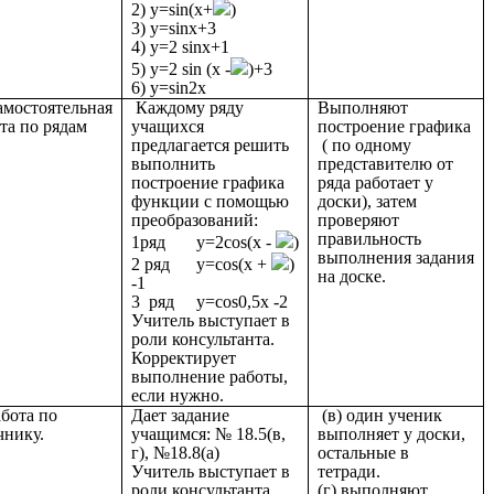
2) y=sin(x+
)
3) y=sinx+3
4) y=2 sinx+1
5) y=2 sin (x -
)+3
6) y=sin2x
амостоятельная
Каждому ряду
Выполняют
та по рядам
учащихся
построение графика
предлагается решить
( по одному
выполнить
представителю от
построение графика
ряда работает у
функции с помощью
доски), затем
преобразований:
проверяют
правильность
1ряд y=2cos(x -
)
выполнения задания
2 ряд y=cos(x +
)
на доске.
-1
3 ряд y=cos0,5x -2
Учитель выступает в
роли консультанта.
Корректирует
выполнение работы,
если нужно.
абота по
Дает задание
(в) один ученик
чнику.
учащимся: № 18.5(в,
выполняет у доски,
г), №18.8(а)
остальные в
Учитель выступает в
тетради.
роли консультанта.
(г) выполняют