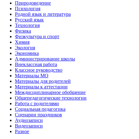
Природоведение
Психология
Родной язык и литература
Русский язык
Технология
Физика
Физкультура и спорт
Химия
Экология
Экономика
Администрирование школы
Внеклассная работа
Классное руководство
Материалы МО
Материалы для родителей
Материалы к аттестации
Междисциплинарное обобщение
Общепедагогические технологии
Работа с родителями
Социальная педагогика
Сценарии праздников
Аудиозаписи
Видеозаписи
Разное