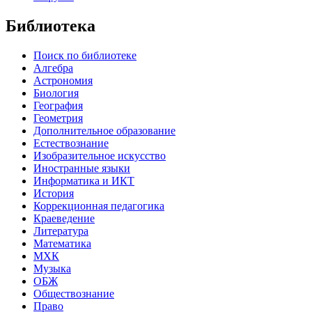
Библиотека
Поиск по библиотеке
Алгебра
Астрономия
Биология
География
Геометрия
Дополнительное образование
Естествознание
Изобразительное искусство
Иностранные языки
Информатика и ИКТ
История
Коррекционная педагогика
Краеведение
Литература
Математика
МХК
Музыка
ОБЖ
Обществознание
Право