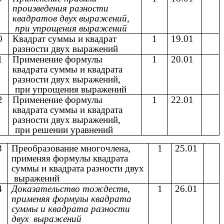
произведения разности
квадратов двух выражений,
при упрощения выражений
0
Квадрат суммы и квадрат
1
19.01
разности двух выражений
1
Применение формулы
1
20.01
квадрата суммы и квадрата
разности двух выражений,
при упрощения выражений
2
Применение формулы
1
22.01
квадрата суммы и квадрата
разности двух выражений,
при решении уравнений
3
Преобразование многочлена,
1
25.01
применяя формулы квадрата
суммы и квадрата разности двух
выражений
4
Доказательство тождеств,
1
26.01
применяя формулы квадрата
суммы и квадрата разности
двух выражений