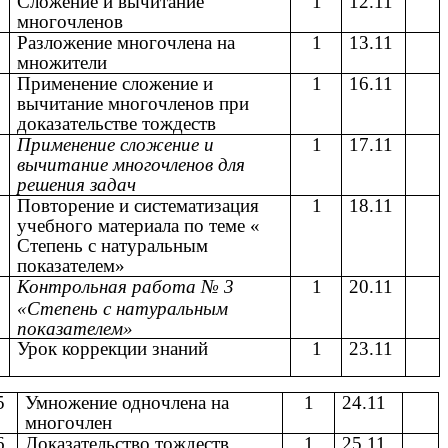
8
Сложение и вычитание
1
12.11
многочленов
9
Разложение многочлена на
1
13.11
множители
0
Применение сложение и
1
16.11
вычитание многочленов при
доказательстве тождеств
1
Применение сложение и
1
17.11
вычитание многочленов для
решения задач
2
Повторение и систематизация
1
18.11
учебного материала по теме «
Степень с натуральным
показателем»
3
Контрольная работа № 3
1
20.11
«Степень с натуральным
показателем»
4
Урок коррекции знаний
1
23.11
5
Умножение одночлена на
1
24.11
многочлен
6
Доказательство тождеств
1
25.11