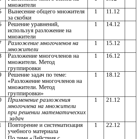
множители
5
Вынесение общего множителя
1
11.12
за скобки
6
Решение уравнений,
1
14.12
используя разложение на
множители
7
Разложение многочленов на
1
15.12
множители
8
Разложение многочленов на
1
16.12
множители. Метод
группировки
9
Решение задач по теме:
1
18.12
«Разложение многочленов на
множители. Метод
группировки»
0
Применение разложения
1
21.12
многочлена на множители
при решении математических
задач
1
Повторение и систематизация
1
22.12
учебного материала
По теме «Действия с