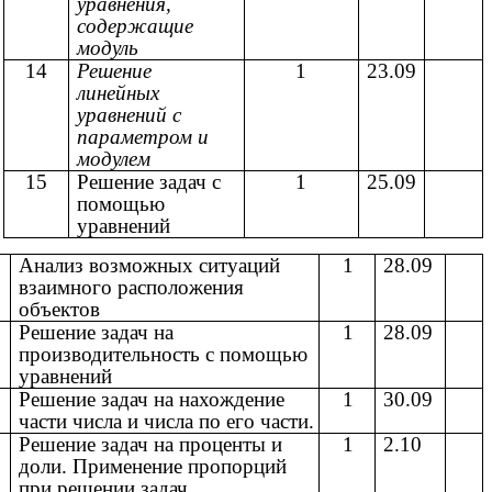
уравнения,
содержащие
модуль
14
Решение
1
23.09
линейных
уравнений с
параметром и
модулем
15
Решение задач с
1
25.09
помощью
уравнений
Анализ возможных ситуаций
1
28.09
взаимного расположения
объектов
7
Решение задач на
1
28.09
производительность с помощью
уравнений
8
Решение задач на нахождение
1
30.09
части числа и числа по его части.
9
Решение задач на проценты и
1
2.10
доли. Применение пропорций
при решении задач.