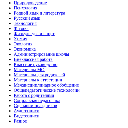
Природоведение
Психология
Родной язык и литература
Русский язык
Технология
Физика
Физкультура и спорт
Химия
Экология
Экономика
Администрирование школы
Внеклассная работа
Классное руководство
Материалы МО
Материалы для родителей
Материалы к аттестации
Междисциплинарное обобщение
Общепедагогические технологии
Работа с родителями
Социальная педагогика
Сценарии праздников
Аудиозаписи
Видеозаписи
Разное