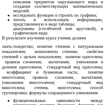
описания предметов окружающего мира и
создания соответствующих математических
моделей;
исследовать функции и строить их графики;
читать и использовать информацию,
представленную в виде таблицы,
диаграммы (столбчатой
или круговой), в
графическом виде.
В результате изучения курса ученик должен
знать:тождество; понятие степени с натуральным
показателем; компоненты степени; свойства
степеней с целым показателем; понятие одночлена;
правила сложения, вычитания, умножения и
деления одночленов; стандартный вид одночлена;
коэффициент и буквенная часть; понятие
многочлена; правила сложения, вычитания,
умножения многочленов; стандартный вид
многочлена; степень многочлена; способ
группировки; формулы сокращенного умножения.
функциональные зависимости между
величинами; понятие функции; функция как