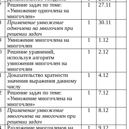
7
Решение задач по теме:
1
27.11
«Умножение одночлена на
многочлен»
8
Применение умножение
1
30.11
одночлена на многочлен при
решении задач
9
Умножение многочлена на
1
1.12
многочлен
0
Решение уравнений,
1
2.12
используя алгоритм
умножения многочлен на
многочлен
1
Доказательство кратности
1
4.12
значения выражения данному
числу
2
Решение задач по теме:
1
7.12
«Умножение многочлена на
многочлен»
3
Применение умножение
1
8.12
многочлена на многочлен при
решении задач
4
Разложение многочленов на
1
9.12