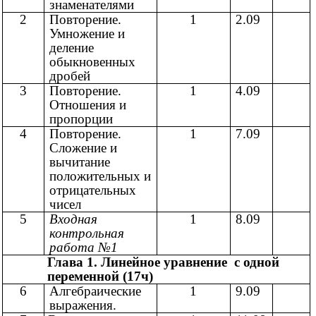
знаменателями
2
Повторение.
1
2.09
Умножение и
деление
обыкновенных
дробей
3
Повторение.
1
4.09
Отношения и
пропорции
4
Повторение.
1
7.09
Сложение и
вычитание
положительных и
отрицательных
чисел
5
Входная
1
8.09
контрольная
работа №1
Глава 1. Линейное уравнение с одной
переменной (17ч)
6
Алгебраические
1
9.09
выражения.