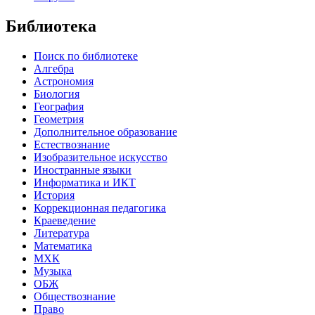
Библиотека
Поиск по библиотеке
Алгебра
Астрономия
Биология
География
Геометрия
Дополнительное образование
Естествознание
Изобразительное искусство
Иностранные языки
Информатика и ИКТ
История
Коррекционная педагогика
Краеведение
Литература
Математика
МХК
Музыка
ОБЖ
Обществознание
Право