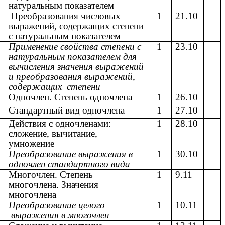
натуральным показателем
0
Преобразования числовых
1
21.10
выражений, содержащих степени
с натуральным показателем
1
Применение свойства степени с
1
23.10
натуральным показателем для
вычисления значения выражений
и преобразования выражений,
содержащих степени
2
Одночлен. Степень одночлена
1
26.10
3
Стандартный вид одночлена
1
27.10
4
Действия с одночленами:
1
28.10
сложение, вычитание,
умножение
5
Преобразование выражения в
1
30.10
одночлен стандартного вида
6
Многочлен. Степень
1
9.11
многочлена. Значения
многочлена
7
Преобразование целого
1
10.11
выражения в многочлен