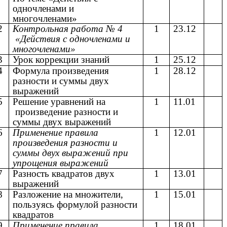
одночленами и
многочленами»
2
Контрольная работа № 4
1
23.12
«Действия с одночленами и
многочленами»
3
Урок коррекции знаний
1
25.12
4
Формула произведения
1
28.12
разности и суммы двух
выражений
5
Решение уравнений на
1
11.01
произведение разности и
суммы двух выражений
6
Применение правила
1
12.01
произведения разности и
суммы двух выражений при
упрощения выражений
7
Разность квадратов двух
1
13.01
выражений
8
Разложение на множители,
1
15.01
пользуясь формулой разности
квадратов
9
Применение правила
1
18.01