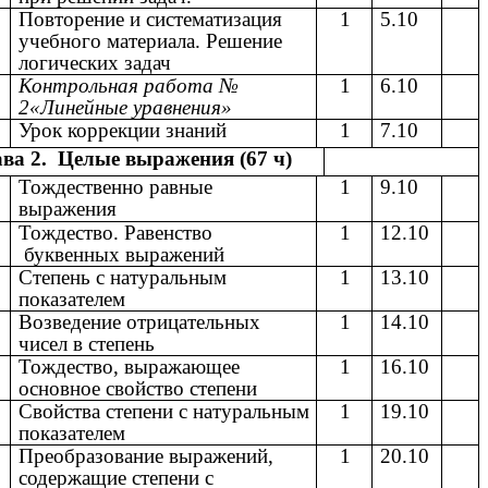
0
Повторение и систематизация
1
5.10
учебного материала. Решение
логических задач
1
Контрольная работа №
1
6.10
2«Линейные уравнения»
2
Урок коррекции знаний
1
7.10
ава 2. Целые выражения (67 ч)
3
Тождественно равные
1
9.10
выражения
4
Тождество. Равенство
1
12.10
буквенных выражений
5
Степень с натуральным
1
13.10
показателем
6
Возведение отрицательных
1
14.10
чисел в степень
7
Тождество, выражающее
1
16.10
основное свойство степени
8
Свойства степени с натуральным
1
19.10
показателем
9
Преобразование выражений,
1
20.10
содержащие степени с