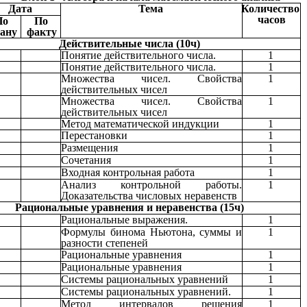
Дата
Тема
Количество
часов
По
По
ану
факту
Действительные числа (10ч)
Понятие действительного числа.
1
Понятие действительного числа.
1
Множества чисел. Свойства
1
действительных чисел
Множества чисел. Свойства
1
действительных чисел
Метод математической индукции
1
Перестановки
1
Размещения
1
Сочетания
1
Входная контрольная работа
1
Анализ контрольной работы.
1
Доказательства числовых неравенств
Рациональные уравнения и неравенства (15ч)
Рациональные выражения.
1
Формулы бинома Ньютона, суммы и
1
разности степеней
Рациональные уравнения
1
Рациональные уравнения
1
Системы рациональных уравнений
1
Системы рациональных уравнений.
1
Метод интервалов решения
1