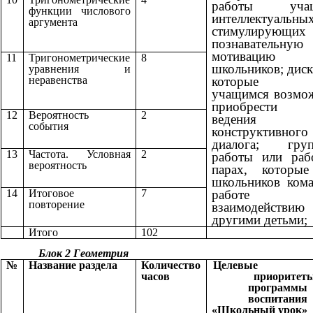
работы учащ
функции числового
интеллектуальны
аргумента
стимулирующих
познавательную
мотивацию
11
Тригонометрические
8
школьников;
диск
уравнения и
неравенства
которые 
учащимся возмо
приобрести 
12
Вероятность
2
ведения
события
конструктивного
диалога; груп
13
Частота. Условная
2
работы или раб
вероятность
парах, которые
школьников ком
14
Итоговое
7
работ
повторение
взаимодейст
другими детьми
Итого
102
Блок 2 Геометрия
№
Название раздела
Количество
Целев
часов
приоритет
программы
воспитания
«Школьный урок»