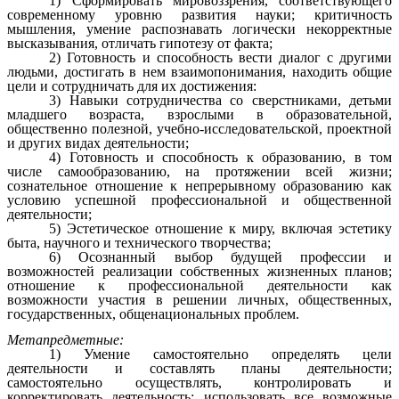
1) Сформировать мировоззрения, соответствующего
современному уровню развития науки; критичность
мышления, умение распознавать логически некорректные
высказывания, отличать гипотезу от факта;
2) Готовность и способность вести диалог с другими
людьми, достигать в нем взаимопонимания, находить общие
цели и сотрудничать для их достижения:
3) Навыки сотрудничества со сверстниками, детьми
младшего возраста, взрослыми в образовательной,
общественно полезной, учебно-исследовательской, проектной
и других видах деятельности;
4) Готовность и способность к образованию, в том
числе самообразованию, на протяжении всей жизни;
сознательное отношение к непрерывному образованию как
условию успешной профессиональной и общественной
деятельности;
5) Эстетическое отношение к миру, включая эстетику
быта, научного и технического творчества;
6) Осознанный выбор будущей профессии и
возможностей реализации собственных жизненных планов;
отношение к профессиональной
деятельности как
возможности участия в решении личных, общественных,
государственных, общенациональных проблем.
Метапредметные:
1) Умение самостоятельно определять цели
деятельности и составлять планы деятельности;
самостоятельно осуществлять, контролировать и
корректировать деятельность; использовать все возможные