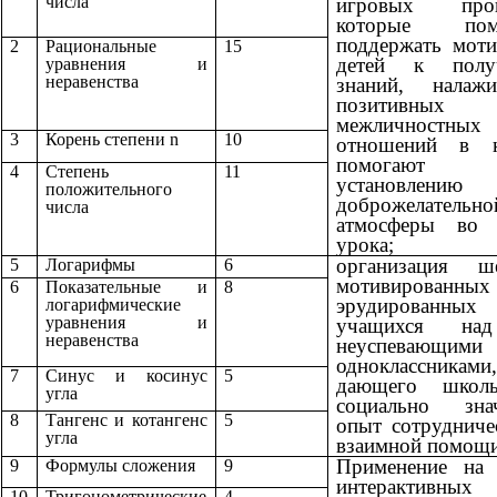
числа
игровых проц
которые пом
поддержать мот
2
Рациональные
15
детей к полу
уравнения и
неравенства
знаний, налажи
позитивных
межличностных
3
Корень степени n
10
отношений в кл
помогают
4
Степень
11
установлению
положительного
доброжелательно
числа
атмосферы во 
урока;
организация ше
5
Логарифмы
6
мотивирован
6
Показательные и
8
эрудированных
логарифмические
уравнения и
учащихся на
неравенства
неуспевающими
одноклассниками,
7
Синус и косинус
5
дающего школь
угла
социально зна
8
Тангенс и котангенс
5
опыт сотрудниче
угла
взаимной помощи
Применение на 
9
Формулы сложения
9
интерактивных
10
Тригонометрические
4