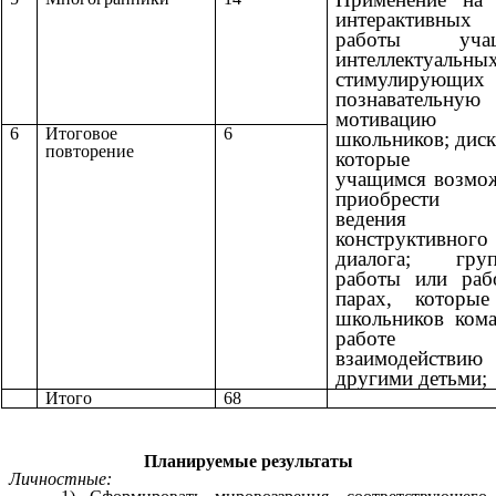
интерактивных
работы учащ
интеллектуальны
стимулирующих
познавательную
мотивацию
6
Итоговое
6
школьников;
диск
повторение
которые 
учащимся возмо
приобрести 
ведения
конструктивного
диалога; груп
работы или раб
парах, которые
школьников ком
работ
взаимодейст
другими детьми
Итого
68
Планируемые результаты
Личностные: