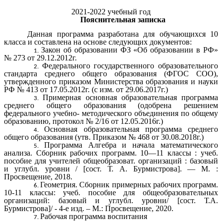
2021-2022 учебный год
Пояснительная записка
Данная программа разработана для обучающихся 10
класса и составлена на основе следующих документов:
Закон об образовании ФЗ «Об образовании в РФ»
№ 273 от 29.12.2012г.
Федерального государственного образовательного
стандарта среднего общего образования (ФГОС СОО),
утвержденного приказом Министерства образования и науки
РФ № 413 от 17.05.2012г. (с изм. от 29.06.2017г.)
Примерная основная образовательная программа
среднего общего образования (одобрена решением
федерального учебно- методического объединения по общему
образованию, протокол № 2/16 от 12.05.2016г.)
Основная образовательная программа среднего
общего образования (утв. Приказом № 468 от 30.08.2018г.)
Программа
Алгебра и начала математического
анализа. Сборник рабочих программ. 10—11 классы : учеб.
пособие для учителей общеобразоват. организаций : базовый
и углубл. уровни / [сост. Т. А. Бурмистрова]. — М. :
Просвещение, 2018.
Геометрия. Сборник примерных рабочих программ.
10-11 классы: учеб. пособие для общеобразовательных
организаций: базовый и углубл. уровни/ [cост. Т.А.
Бурмистрова]/ - 4-е изд. – М.: Просвещение, 2020.
Рабочая программа воспитания