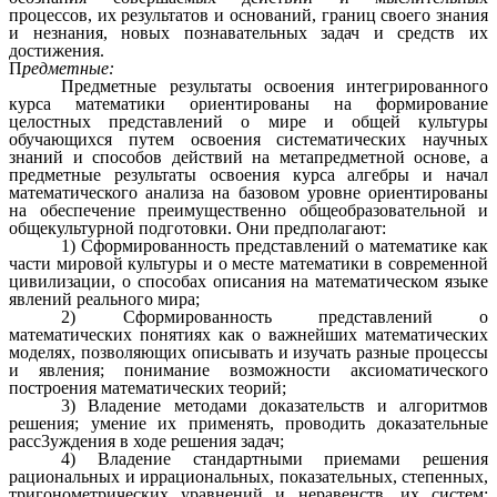
процессов, их результатов и оснований, границ своего знания
и незнания, новых познавательных задач и средств их
достижения.
П
редметные:
Предметные результаты освоения интегрированного
курса математики ориентированы на формирование
целостных представлений о мире и общей культуры
обучающихся путем освоения систематических научных
знаний и способов действий на метапредметной основе, а
предметные результаты освоения курса алгебры и начал
математического анализа на базовом уровне ориентированы
на обеспечение преимущественно общеобразовательной и
общекультурной подготовки. Они предполагают:
1) Сформированность представлений о математике как
части мировой культуры и о месте математики в современной
цивилизации, о способах описания на математическом языке
явлений реального мира;
2) Сформированность представлений о
математических понятиях как о важнейших математических
моделях, позволяющих описывать и изучать разные процессы
и явления; понимание возможности аксиоматического
построения математических теорий;
3) Владение методами доказательств и алгоритмов
решения; умение их применять, проводить доказательные
расс3уждения в ходе решения задач;
4) Владение стандартными приемами решения
рациональных и иррациональных, показательных, степенных,
тригонометрических уравнений и неравенств, их систем;