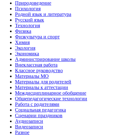
Природоведение
Психология
Родной язык и литература
Русский язык
Технология
Физика
Физкультура и спорт
Химия
Экология
Экономика
Администрирование школы
Внеклассная работа
Классное руководство
Материалы МО
Материалы для родителей
Материалы к аттестации
Междисциплинарное обобщение
Общепедагогические технологии
Работа с родителями
Социальная педагогика
Сценарии праздников
Аудиозаписи
Видеозаписи
Разное