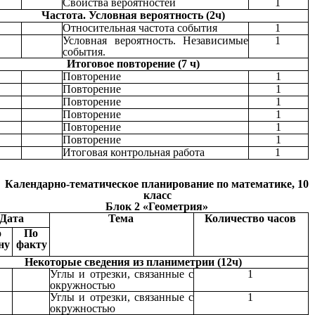
Свойства вероятностей
1
Частота. Условная вероятность (2ч)
Относительная частота события
1
Условная вероятность. Независимые
1
события.
Итоговое повторение (7 ч)
Повторение
1
Повторение
1
Повторение
1
Повторение
1
Повторение
1
Повторение
1
Итоговая контрольная работа
1
Календарно-тематическое планирование по математике, 10
класс
Блок 2 «Геометрия»
Дата
Тема
Количество часов
о
По
ну
факту
Некоторые сведения из планиметрии (12ч)
Углы и отрезки, связанные с
1
окружностью
Углы и отрезки, связанные с
1
окружностью