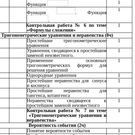
1
Функция
1
Функция
. Функция
.
Контрольная работа № 6 по теме
1
«Формулы сложения»
Тригонометрические уравнения и неравенства (8ч)
Простейшие тригонометрические
1
уравнения
Уравнения, сводящиеся к простейшим
1
заменой неизвестного.
Применение основных
1
тригонометрических формул для
решения уравнений
Однородные уравнения
1
Простейшие неравенства для синуса
1
и косинуса
Простейшие неравенства для
1
тангенса, котангенса
Неравенства сводящееся к
1
простейшим заменой неизвестного
Контрольная работа № 7 по теме
1
«Тригонометрические уравнения и
неравенства»
Вероятность события (2ч)
Понятие вероятности события
1