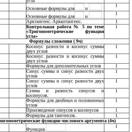
угла
1
Основные формулы для
и
1
Основные формулы для
и
Арктангенс. Арккотангенс.
1
Контрольная работа № 5 по теме
1
«Тригонометрические функции
угла»
Формулы сложения ( 9ч)
Косинус разности и косинус суммы
1
двух углов
Косинус разности и косинус суммы
1
двух углов
Формулы для дополнительных углов
1
Синус суммы и синус разности двух
1
углов
Синус суммы и синус разности двух
1
углов
Сумма и разность синусов и
1
косинусов.
Формулы для двойных и половинных
1
углов
Произведение синусов и косинусов
1
Формулы для тангенсов.
1
ригонометрические функции числового аргумента (4ч)
1
Функция