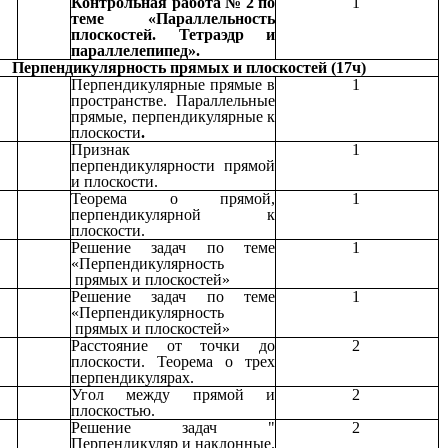
Контрольная работа № 2 по
1
теме «Параллельность
плоскостей. Тетраэдр и
параллелепипед».
Перпендикулярность прямых и плоскостей (17ч)
Перпендикулярные прямые в
1
пространстве. Параллельные
прямые, перпендикулярные к
плоскости
.
Признак
1
перпендикулярности прямой
и плоскости.
Теорема о прямой,
1
перпендикулярной к
плоскости.
Решение задач по теме
1
«Перпендикулярность
прямых и плоскостей»
Решение задач по теме
1
«Перпендикулярность
прямых и плоскостей»
Расстояние от точки до
2
плоскости. Теорема о трех
перпендикулярах.
Угол между прямой и
2
плоскостью.
Решение задач "
2
Перпендикуляр и наклонные.