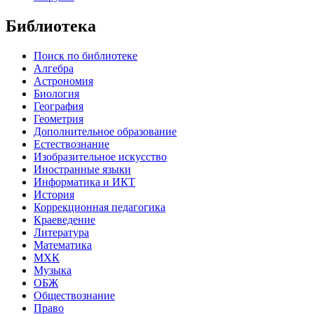
Библиотека
Поиск по библиотеке
Алгебра
Астрономия
Биология
География
Геометрия
Дополнительное образование
Естествознание
Изобразительное искусство
Иностранные языки
Информатика и ИКТ
История
Коррекционная педагогика
Краеведение
Литература
Математика
МХК
Музыка
ОБЖ
Обществознание
Право