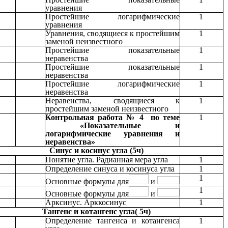
уравнения
Простейшие логарифмические
1
уравнения
Уравнения, сводящиеся к простейшим
1
заменой неизвестного
Простейшие показательные
1
неравенства
Простейшие показательные
1
неравенства
Простейшие логарифмические
1
неравенства
Неравенства, сводящиеся к
1
простейшим заменой неизвестного
Контрольная работа № 4 по теме
1
«Показательные и
логарифмические уравнения и
неравенства»
Синус и косинус угла (5ч)
Понятие угла. Радианная мера угла
1
Определение синуса и косинуса угла
1
1
Основные формулы для
и
1
Основные формулы для
и
Арксинус. Арккосинус
1
Тангенс и котангенс угла( 5ч)
Определение тангенса и котангенса
1