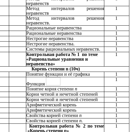
неравенств
Метод интервалов решения
1
неравенств
Метод интервалов решения
1
неравенств.
Рациональные неравенства
1
Рациональные неравенства
1
Нестрогие неравенства
1
Нестрогие неравенства.
1
Системы рациональных неравенств.
1
Контрольная работа № 1 по теме
1
«Рациональные уравнения и
неравенства»
Корень степени n (10ч)
Понятие функции и её графика
1
1
Функция
Понятие корня степени
п
1
Корни четной и нечетной степеней
1
Корни четной и нечетной степеней
1
Арифметический корень
1
Арифметический корень
1
Свойства корней степени
п
1
Свойства корней степени
п.
1
Контрольная работа № 2 по теме
1
«Корень степени
п
»