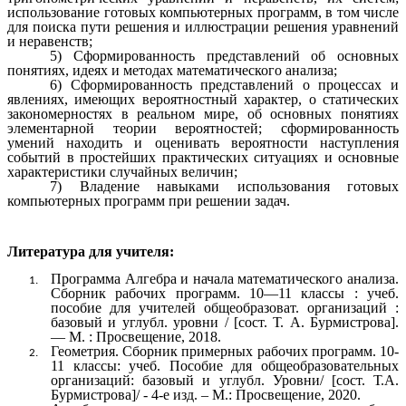
использование готовых компьютерных программ, в том числе
для поиска пути решения и иллюстрации решения уравнений
и неравенств;
5) Сформированность представлений об основных
понятиях, идеях и методах математического анализа;
6) Сформированность представлений о процессах и
явлениях, имеющих вероятностный характер, о статических
закономерностях в реальном мире, об основных понятиях
элементарной теории вероятностей; сформированность
умений находить и оценивать вероятности наступления
событий в простейших практических ситуациях и основные
характеристики случайных величин;
7) Владение навыками использования готовых
компьютерных программ при решении задач.
Литература для учителя:
Программа
Алгебра и начала математического анализа.
Сборник рабочих программ. 10—11 классы : учеб.
пособие для учителей общеобразоват. организаций :
базовый и углубл. уровни / [сост. Т. А. Бурмистрова].
— М. : Просвещение, 2018.
Геометрия. Сборник примерных рабочих программ. 10-
11 классы: учеб. Пособие для общеобразовательных
организаций: базовый и углубл. Уровни/ [cост. Т.А.
Бурмистрова]/ - 4-е изд. – М.: Просвещение, 2020.