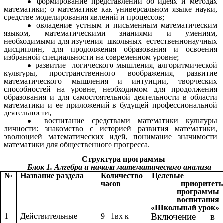
формирование представлений об идеях и методах
математики; о математике как универсальном языке науки,
средстве моделирования явлений и процессов;
овладени
е
устным и письменным математическим
языком, математическими знаниями и умениям,
необходимыми для изучения школьных естественнонаучных
дисциплин, для продолжения образования и освоения
избранной специальности на современном уровне;
развитие логического мышления, алгоритмической
культуры, пространственного воображения, развитие
математического мышления и интуиции, творческих
способностей на уровне, необходимом для продолжения
образования и для самостоятельной деятельности в области
математики и ее приложений в будущей профессиональной
деятельности;
воспитание средствами математики культуры
личности: знакомство с историей развития математики,
эволюцией математических идей, понимание значимости
математики для общественного прогресса.
Структура программы
Блок 1. Алгебра и начала математического анализа
№
Название раздела
Количество
Целев
часов
приоритет
программы
воспитания
«Школьный урок»
Включение в
1
Действительные
9 +1вх к