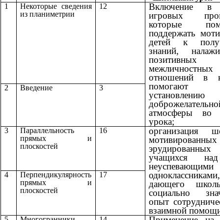
Включение в
1
Некоторые сведения
12
из планиметрии
игровых проц
которые пом
поддержать мот
детей к полу
знаний, налажи
позитивных
межличностных
отношений в кл
помогают
2
Введение
3
установлению
доброжелательно
атмосферы во 
урока;
организация ше
3
Параллельность
16
прямых и
мотивирован
плоскостей
эрудированных
учащихся на
неуспевающими
одноклассниками,
4
Перпендикулярность
17
прямых и
дающего школь
плоскостей
социально зна
опыт сотрудниче
взаимной помощи
Применение на 
5
Многогранники
14