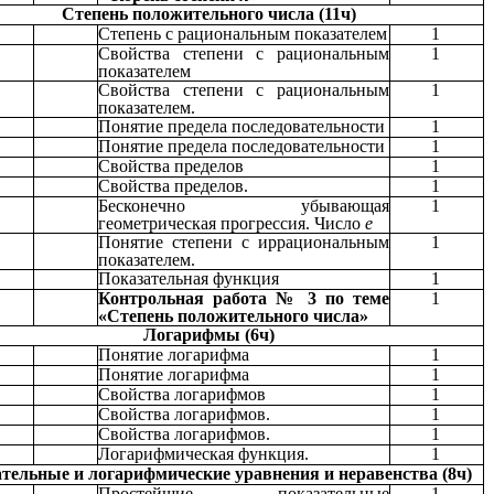
Степень положительного числа (11ч)
Степень с рациональным показателем
1
Свойства степени с рациональным
1
показателем
Свойства степени с рациональным
1
показателем.
Понятие предела последовательности
1
Понятие предела последовательности
1
Свойства пределов
1
Свойства пределов.
1
Бесконечно убывающая
1
геометрическая прогрессия. Число
е
Понятие степени с иррациональным
1
показателем.
Показательная функция
1
Контрольная работа № 3 по теме
1
«Степень положительного числа»
Логарифмы (6ч)
Понятие логарифма
1
Понятие логарифма
1
Свойства логарифмов
1
Свойства логарифмов.
1
Свойства логарифмов.
1
Логарифмическая функция.
1
тельные и логарифмические уравнения и неравенства (8ч)
Простейшие показательные
1