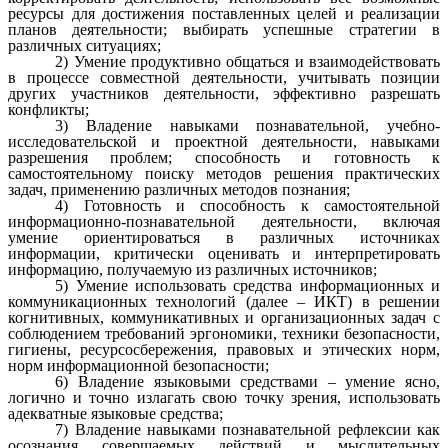
ресурсы для достижения поставленных целей и реализации
планов деятельности; выбирать успешные стратегии в
различных ситуациях;
2) Умение продуктивно общаться и взаимодействовать
в процессе совместной деятельности, учитывать позиции
других участников деятельности, эффективно разрешать
конфликты;
3) Владение навыками познавательной, учебно-
исследовательской и проектной деятельности, навыками
разрешения проблем; способность и готовность к
самостоятельному поиску методов решения практических
задач, применению различных методов познания;
4) Готовность и способность к самостоятельной
информационно-познавательной деятельности, включая
умение ориентироваться в различных источниках
информации, критически оценивать и интерпретировать
информацию, получаемую из различных источников;
5) Умение использовать средства информационных и
коммуникационных технологий (далее – ИКТ) в решении
когнитивных, коммуникативных и организационных задач с
соблюдением требований эргономики, техники безопасности,
гигиены, ресурсосбережения, правовых и этических норм,
норм информационной безопасности;
6) Владение языковыми средствами – умение ясно,
логично и точно излагать свою точку зрения, использовать
адекватные языковые средства;
7) Владение навыками познавательной рефлексии как
осознания совершаемых действий и мыслительных