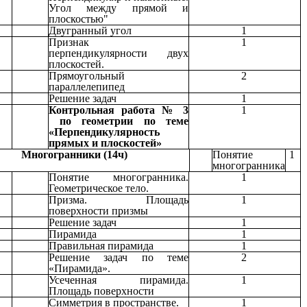
Угол между прямой и
плоскостью"
Двугранный угол
1
Признак
1
перпендикулярности двух
плоскостей.
Прямоугольный
2
параллелепипед
Решение задач
1
Контрольная работа № 3
1
по геометрии по теме
«Перпендикулярность
прямых и плоскостей»
Многогранники (14ч)
Понятие
1
многогранника
Понятие многогранника.
1
Геометрическое тело.
Призма. Площадь
1
поверхности призмы
Решение задач
1
Пирамида
1
Правильная пирамида
1
Решение задач по теме
2
«Пирамида».
Усеченная пирамида.
1
Площадь поверхности
Симметрия в пространстве.
1