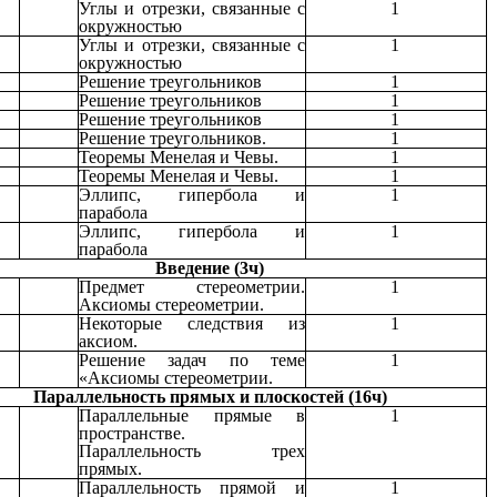
Углы и отрезки, связанные с
1
окружностью
Углы и отрезки, связанные с
1
окружностью
Решение треугольников
1
Решение треугольников
1
Решение треугольников
1
Решение треугольников.
1
Теоремы Менелая и Чевы.
1
Теоремы Менелая и Чевы.
1
Эллипс, гипербола и
1
парабола
Эллипс, гипербола и
1
парабола
Введение (3ч)
Предмет стереометрии.
1
Аксиомы стереометрии.
Некоторые следствия из
1
аксиом.
Решение задач по теме
1
«Аксиомы стереометрии.
Параллельность прямых и плоскостей (16ч)
Параллельные прямые в
1
пространстве.
Параллельность трех
прямых.
Параллельность прямой и
1