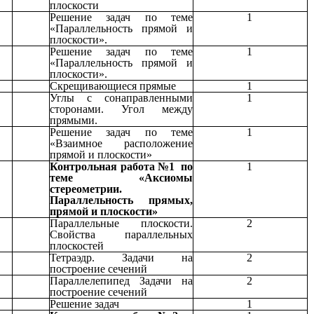
плоскости
Решение задач по теме
1
«Параллельность прямой и
плоскости».
Решение задач по теме
1
«Параллельность прямой и
плоскости».
Скрещивающиеся прямые
1
Углы с сонаправленными
1
сторонами. Угол между
прямыми.
Решение задач по теме
1
«Взаимное расположение
прямой и плоскости»
Контрольная работа №1 по
1
теме «Аксиомы
стереометрии.
Параллельность прямых,
прямой и плоскости»
Параллельные плоскости.
2
Свойства параллельных
плоскостей
Тетраэдр. Задачи на
2
построение сечений
Параллелепипед Задачи на
2
построение сечений
Решение задач
1