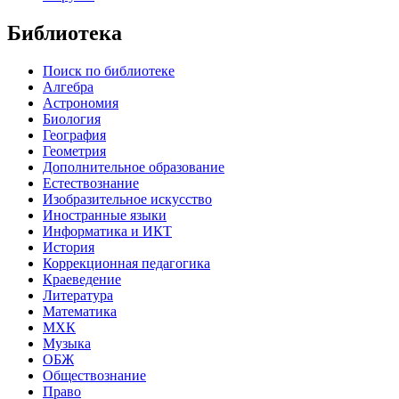
Библиотека
Поиск по библиотеке
Алгебра
Астрономия
Биология
География
Геометрия
Дополнительное образование
Естествознание
Изобразительное искусство
Иностранные языки
Информатика и ИКТ
История
Коррекционная педагогика
Краеведение
Литература
Математика
МХК
Музыка
ОБЖ
Обществознание
Право