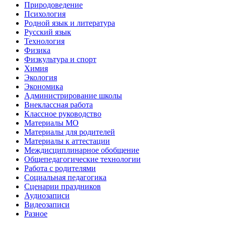
Природоведение
Психология
Родной язык и литература
Русский язык
Технология
Физика
Физкультура и спорт
Химия
Экология
Экономика
Администрирование школы
Внеклассная работа
Классное руководство
Материалы МО
Материалы для родителей
Материалы к аттестации
Междисциплинарное обобщение
Общепедагогические технологии
Работа с родителями
Социальная педагогика
Сценарии праздников
Аудиозаписи
Видеозаписи
Разное