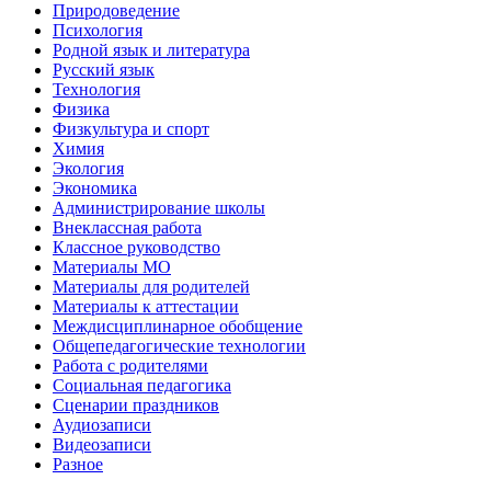
Природоведение
Психология
Родной язык и литература
Русский язык
Технология
Физика
Физкультура и спорт
Химия
Экология
Экономика
Администрирование школы
Внеклассная работа
Классное руководство
Материалы МО
Материалы для родителей
Материалы к аттестации
Междисциплинарное обобщение
Общепедагогические технологии
Работа с родителями
Социальная педагогика
Сценарии праздников
Аудиозаписи
Видеозаписи
Разное