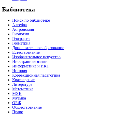
Библиотека
Поиск по библиотеке
Алгебра
Астрономия
Биология
География
Геометрия
Дополнительное образование
Естествознание
Изобразительное искусство
Иностранные языки
Информатика и ИКТ
История
Коррекционная педагогика
Краеведение
Литература
Математика
МХК
Музыка
ОБЖ
Обществознание
Право