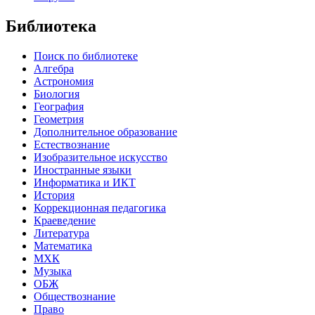
Библиотека
Поиск по библиотеке
Алгебра
Астрономия
Биология
География
Геометрия
Дополнительное образование
Естествознание
Изобразительное искусство
Иностранные языки
Информатика и ИКТ
История
Коррекционная педагогика
Краеведение
Литература
Математика
МХК
Музыка
ОБЖ
Обществознание
Право