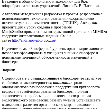
Введение в общую биологию и экологию» для 9кл.
общеобразовательных учреждений. Линия В. В. Пасечника.
Авторская методическая разработка к урокам разработана с
использованием технологии развития информационно-
интеллектуальной компетентности (ТРИИК). Авторская
презентация к уроку создана в программе
MimioStudiocприменением интерактивной приставки MIMIOи
содержит интерактивные задания. См. на
сайте
http://andrianovabio.ucoz.ru/
Изучение темы «Биосферный уровень организации живого»
позволяет сформировать у учащихся знания о биосфере и
понимание причинной обусловленности изменений в
биосфере.
Задачи:
Сформировать у учащихся
знание
о биосфере, её структуре,
свойствах и закономерностях;
понимание
роли
биологического разнообразия в поддержании круговорота
веществ и устойчивом развитии биосферы, причин
экологических проблем, роли человека в сохранении
экологического равновесия; развить
умение
устанавливать
взаимосвязь развития органического мира и эволюции
биосферы, научно обосновывать меры, направленные на