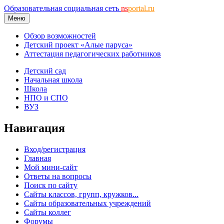
Образовательная социальная сеть
ns
portal.ru
Меню
Обзор возможностей
Детский проект «Алые паруса»
Аттестация педагогических работников
Детский сад
Начальная школа
Школа
НПО и СПО
ВУЗ
Навигация
Вход/регистрация
Главная
Мой мини-сайт
Ответы на вопросы
Поиск по сайту
Сайты классов, групп, кружков...
Сайты образовательных учреждений
Сайты коллег
Форумы