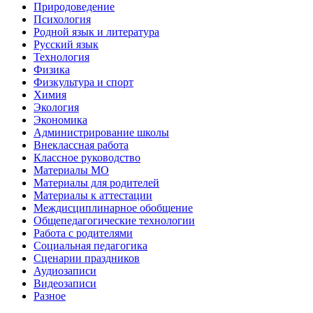
Природоведение
Психология
Родной язык и литература
Русский язык
Технология
Физика
Физкультура и спорт
Химия
Экология
Экономика
Администрирование школы
Внеклассная работа
Классное руководство
Материалы МО
Материалы для родителей
Материалы к аттестации
Междисциплинарное обобщение
Общепедагогические технологии
Работа с родителями
Социальная педагогика
Сценарии праздников
Аудиозаписи
Видеозаписи
Разное