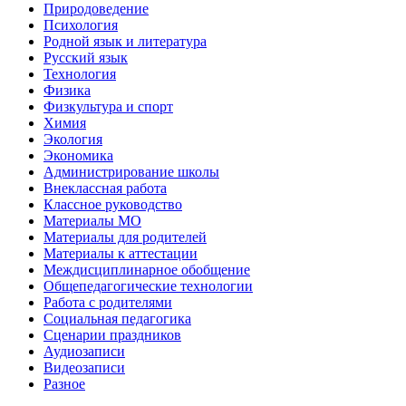
Природоведение
Психология
Родной язык и литература
Русский язык
Технология
Физика
Физкультура и спорт
Химия
Экология
Экономика
Администрирование школы
Внеклассная работа
Классное руководство
Материалы МО
Материалы для родителей
Материалы к аттестации
Междисциплинарное обобщение
Общепедагогические технологии
Работа с родителями
Социальная педагогика
Сценарии праздников
Аудиозаписи
Видеозаписи
Разное