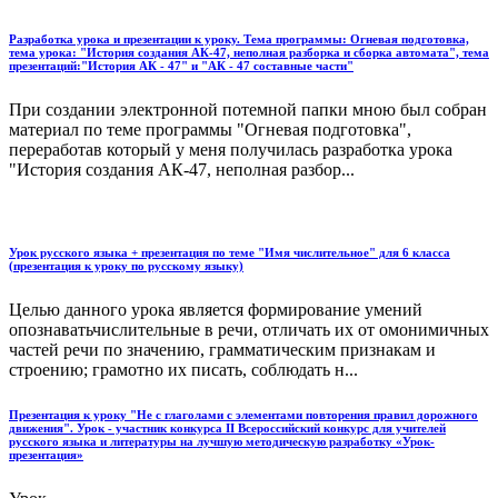
Разработка урока и презентации к уроку. Тема программы: Огневая подготовка,
тема урока: "История создания АК-47, неполная разборка и сборка автомата", тема
презентаций:"История АК - 47" и "АК - 47 составные части"
При создании электронной потемной папки мною был собран
материал по теме программы "Огневая подготовка",
переработав который у меня получилась разработка урока
"История создания АК-47, неполная разбор...
Урок русского языка + презентация по теме "Имя числительное" для 6 класса
(презентация к уроку по русскому языку)
Целью данного урока является формирование умений
опознаватьчислительные в речи, отличать их от омонимичных
частей речи по значению, грамматическим признакам и
строению; грамотно их писать, соблюдать н...
Презентация к уроку "Не с глаголами с элементами повторения правил дорожного
движения". Урок - участник конкурса II Всероссийский конкурс для учителей
русского языка и литературы на лучшую методическую разработку «Урок-
презентация»