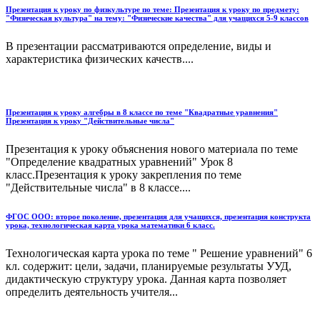
Презентация к уроку по физкультуре по теме: Презентация к уроку по предмету:
"Физическая культура" на тему: "Физические качества" для учащихся 5-9 классов
В презентации рассматриваются определение, виды и
характеристика физических качеств....
Презентация к уроку алгебры в 8 классе по теме "Квадратные уравнения"
Презентация к уроку "Действительные числа"
Презентация к уроку объяснения нового материала по теме
"Определение квадратных уравнений" Урок 8
класс.Презентация к уроку закрепления по теме
"Действительные числа" в 8 классе....
ФГОС ООО: второе поколение, презентация для учащихся, презентация конструкта
урока, технологическая карта урока математики 6 класс.
Технологическая карта урока по теме " Решение уравнений" 6
кл. содержит: цели, задачи, планируемые результаты УУД,
дидактическую структуру урока. Данная карта позволяет
определить деятельность учителя...