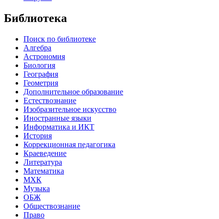
Библиотека
Поиск по библиотеке
Алгебра
Астрономия
Биология
География
Геометрия
Дополнительное образование
Естествознание
Изобразительное искусство
Иностранные языки
Информатика и ИКТ
История
Коррекционная педагогика
Краеведение
Литература
Математика
МХК
Музыка
ОБЖ
Обществознание
Право