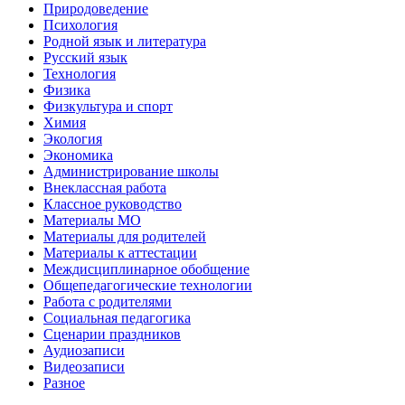
Природоведение
Психология
Родной язык и литература
Русский язык
Технология
Физика
Физкультура и спорт
Химия
Экология
Экономика
Администрирование школы
Внеклассная работа
Классное руководство
Материалы МО
Материалы для родителей
Материалы к аттестации
Междисциплинарное обобщение
Общепедагогические технологии
Работа с родителями
Социальная педагогика
Сценарии праздников
Аудиозаписи
Видеозаписи
Разное