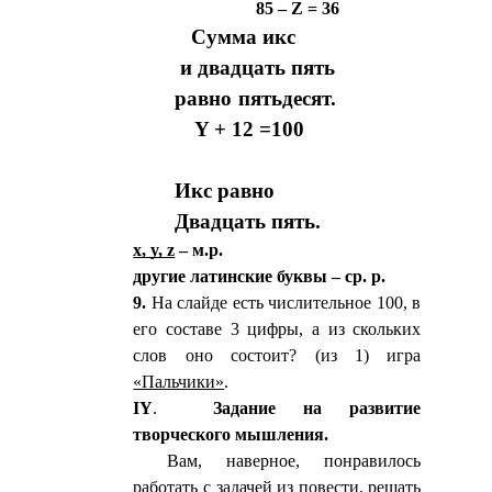
85 – Z = 36
Сумма икс
и двадцать пять
равно пятьдесят.
Y + 12 =100
Икс равно
Двадцать пять.
x, y, z
– м.р.
другие латинские буквы – ср. р.
9.
На слайде есть числительное 100, в
его составе 3 цифры, а из скольких
слов оно состоит? (из 1) игра
«Пальчики»
.
IY
.
Задание на развитие
творческого мышления.
Вам, наверное, понравилось
работать с задачей из повести, решать