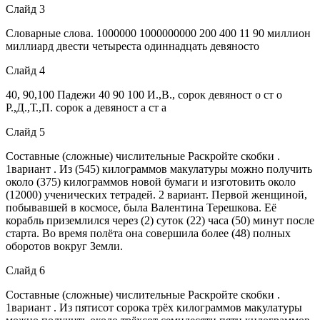
Слайд 3
Словарные слова. 1000000 1000000000 200 400 11 90 миллион
миллиард двести четыреста одиннадцать девяносто
Слайд 4
40, 90,100 Падежи 40 90 100 И.,В., сорок девяност о ст о
Р.,Д.,Т.,П. сорок а девяност а ст а
Слайд 5
Составные (сложные) числительные Раскройте скобки .
1вариант . Из (545) килограммов макулатуры можно получить
около (375) килограммов новой бумаги и изготовить около
(12000) ученических тетрадей. 2 вариант. Первой женщиной,
побывавшей в космосе, была Валентина Терешкова. Её
корабль приземлился через (2) суток (22) часа (50) минут после
старта. Во время полёта она совершила более (48) полных
оборотов вокруг Земли.
Слайд 6
Составные (сложные) числительные Раскройте скобки .
1вариант . Из пятисот сорока трёх килограммов макулатуры