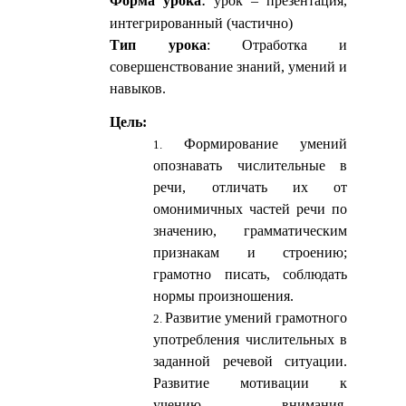
Форма урока
урок – презентация,
интегрированный (частично)
Тип урока
: Отработка и
совершенствование знаний, умений и
навыков.
Цель:
Формирование умений
опознавать числительные в
речи, отличать их от
омонимичных частей речи по
значению, грамматическим
признакам и строению;
грамотно писать, соблюдать
нормы произношения.
Развитие умений грамотного
употребления числительных в
заданной речевой ситуации.
Развитие мотивации к
учению, внимания,