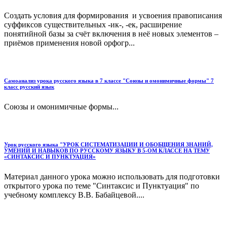
Создать условия для формирования и усвоения правописания
суффиксов существительных -ик-, -ек, расширение
понятийной базы за счёт включения в неё новых элементов –
приёмов применения новой орфогр...
Самоанализ урока русского языка в 7 классе "Союзы и омонимичные формы" 7
класс русский язык
Союзы и омонимичные формы...
Урок русского языка "УРОК СИСТЕМАТИЗАЦИИ И ОБОБЩЕНИЯ ЗНАНИЙ,
УМЕНИЙ И НАВЫКОВ ПО РУССКОМУ ЯЗЫКУ В 5-ОМ КЛАССЕ НА ТЕМУ
«СИНТАКСИС И ПУНКТУАЦИЯ»
Материал данного урока можно использовать для подготовки
открытого урока по теме "Синтаксис и Пунктуация" по
учебному комплексу В.В. Бабайцевой....