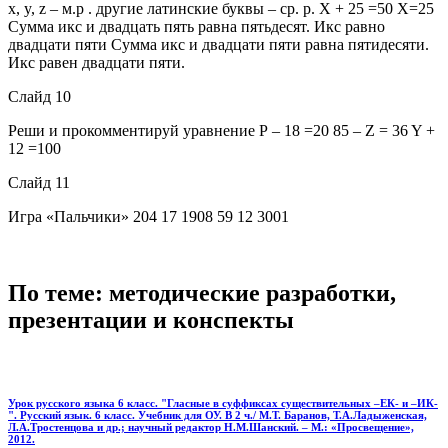
x, y, z – м.р . другие латинские буквы – ср. р. X + 25 =50 X=25
Сумма икс и двадцать пять равна пятьдесят. Икс равно
двадцати пяти Сумма икс и двадцати пяти равна пятидесяти.
Икс равен двадцати пяти.
Слайд 10
Реши и прокомментируй уравнение Р – 18 =20 85 – Z = 36 Y +
12 =100
Слайд 11
Игра «Пальчики» 204 17 1908 59 12 3001
По теме: методические разработки,
презентации и конспекты
Урок русского языка 6 класс. "Гласные в суффиксах существительных –ЕК- и –ИК-
". Русский язык. 6 класс. Учебник для ОУ. В 2 ч./ М.Т. Баранов, Т.А.Ладыженская,
Л.А.Тростенцова и др.; научный редактор Н.М.Шанский. – М.: «Просвещение»,
2012.