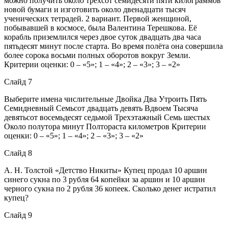
можно получить около трёхсот семидесяти пяти килограммов
новой бумаги и изготовить около двенадцати тысяч
ученических тетрадей. 2 вариант. Первой женщиной,
побывавшей в космосе, была Валентина Терешкова. Её
корабль приземлился через двое суток двадцать два часа
пятьдесят минут после старта. Во время полёта она совершила
более сорока восьми полных оборотов вокруг Земли.
Критерии оценки: 0 – «5»; 1 – «4»; 2 – «3»; 3 – «2»
Слайд 7
Выберите имена числительные Двойка Два Утроить Пять
Семидневный Семьсот двадцать девять Вдвоем Тысяча
девятьсот восемьдесят седьмой Трехэтажный Семь шестых
Около полутора минут Полтораста километров Критерии
оценки: 0 – «5»; 1 – «4»; 2 – «3»; 3 – «2»
Слайд 8
А. Н. Толстой «Детство Никиты» Купец продал 10 аршин
синего сукна по 3 рубля 64 копейки за аршин и 10 аршин
черного сукна по 2 рубля 36 копеек. Сколько денег истратил
купец?
Слайд 9