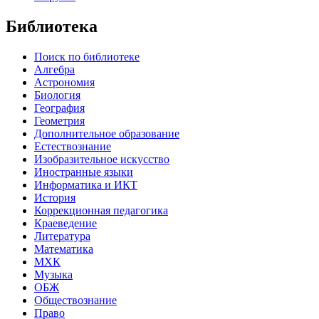
Библиотека
Поиск по библиотеке
Алгебра
Астрономия
Биология
География
Геометрия
Дополнительное образование
Естествознание
Изобразительное искусство
Иностранные языки
Информатика и ИКТ
История
Коррекционная педагогика
Краеведение
Литература
Математика
МХК
Музыка
ОБЖ
Обществознание
Право