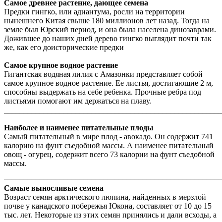
Самое древнее растение, дающее семена
Предки гингко, или адиантума, росли на территории
нынешнего Китая свыше 180 миллионов лет назад. Тогда на
земле был Юрский период, и она была населена динозаврами.
Дожившее до наших дней дерево гингко выглядит почти так
же, как его доисторические предки
Самое крупное водное растение
Гигантская водяная лилия с Амазонки представляет собой
самое крупное водное растение. Ее листья, достигающие 2 м,
способны выдержать на себе ребенка. Прочные ребра под
листьями помогают им держаться на плаву.
_______________________________________________________
Наиболее и наименее питательные плоды
Самый питательный в мире плод - авокадо. Он содержит 741
калорию на фунт съедобной массы. А наименее питательный
овощ - огурец, содержит всего 73 калории на фунт съедобной
массы.
_______________________________________________________
Самые выносливые семена
Возраст семян арктического люпина, найденных в мерзлой
почве у канадского побережья Юкона, составляет от 10 до 15
тыс. лет. Некоторые из этих семян принялись и дали всходы, а