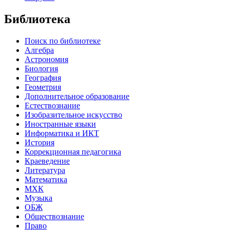
Библиотека
Поиск по библиотеке
Алгебра
Астрономия
Биология
География
Геометрия
Дополнительное образование
Естествознание
Изобразительное искусство
Иностранные языки
Информатика и ИКТ
История
Коррекционная педагогика
Краеведение
Литература
Математика
МХК
Музыка
ОБЖ
Обществознание
Право