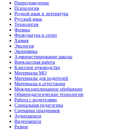
Природоведение
Психология
Родной язык и литература
Русский язык
Технология
Физика
Физкультура и спорт
Химия
Экология
Экономика
Администрирование школы
Внеклассная работа
Классное руководство
Материалы МО
Материалы для родителей
Материалы к аттестации
Междисциплинарное обобщение
Общепедагогические технологии
Работа с родителями
Социальная педагогика
Сценарии праздников
Аудиозаписи
Видеозаписи
Разное