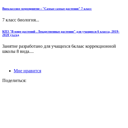
Внеклассное мероприятие : "Самые самые растения" 7 класс
7 класс биология...
КПЗ "В мире растений . Лекарственные растения" для учащихся 6 класса, 2019-
2020 уч.год
Занятие разработано для учащихся 6клаас коррекционной
школы 8 вида....
Мне нравится
Поделиться: