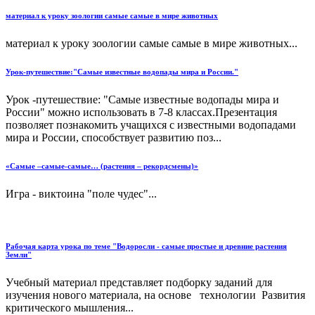
материал к уроку зоологии самые самые в мире животных
материал к уроку зоологии самые самые в мире животных...
Урок-путешествие:"Самые известные водопады мира и России."
Урок -путешествие: "Самые известные водопады мира и
России" можно использовать в 7-8 классах.Презентация
позволяет познакомить учащихся с известными водопадами
мира и России, способствует развитию поз...
«Самые –самые-самые… (растения – рекордсмены)»
Игра - виктоина "поле чудес"...
Рабочая карта урока по теме "Водоросли - самые простые и древние растения
Земли"
Учебный материал представляет подборку заданий для
изучения нового материала, на основе технологии Развития
критического мышления...