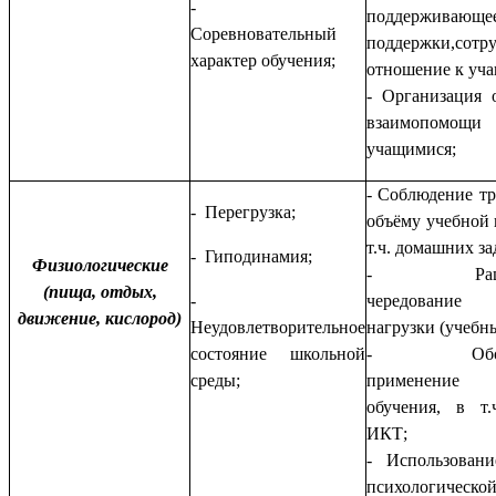
-
поддерживающе
Соревновательный
поддержки,сотру
характер обучения;
отношение к уч
- Организация 
взаимопомо
учащимися;
- Соблюдение тр
- Перегрузка;
объёму учебной 
т.ч. домашних за
- Гиподинамия;
Физиологические
- Рацион
(пища, отдых,
-
чередование
движение, кислород)
Неудовлетворительное
нагрузки (учебн
состояние школьной
- Обосно
среды;
применение
обучения, в т
ИКТ;
- Использован
психологической