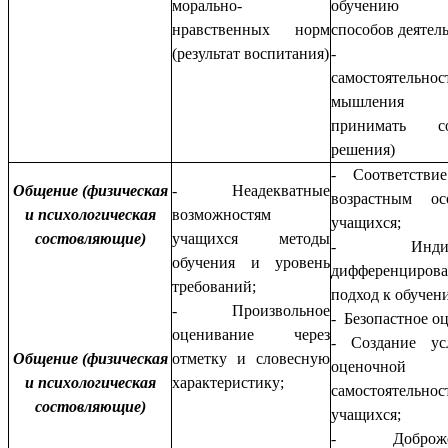
морально-
обучению (
нравственных норм
способов деятел
(результат воспитания)
- разв
самостоятельнос
мышления 
принимать со
решения)
- Соответстви
Общение (физическая
- Неадекватные
возрастным ос
и психологическая
возможностям
учащихся;
состовляющие)
учащихся методы
- Индивид
обучения и уровень
дифференциров
требований;
подход к обучен
- Произвольное
- Безопастное о
оценивание через
- Создание ус
Общение (физическая
отметку и словесную
оценочной
и психологическая
характеристику;
самостоятельнос
состовляющие)
учащихся;
- Доброжела