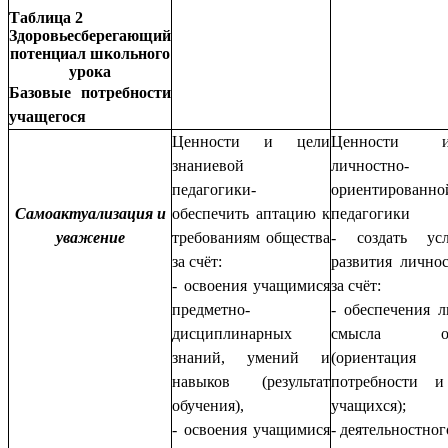
Таблица 2
Здоровьесберегающий
потенциал школьного
урока
Базовые потребности
учащегося
Ценности и цели
Ценности 
знаниевой
личностно-
педагогики-
ориентированно
Самоактуализация и
обеспечить аптацию к
педагогики
у
важение
требованиям общества
- создать ус
за счёт:
развития личнос
- освоения учащимися
за счёт:
предметно-
- обеспечения л
дисциплинарных
смысла обр
знаний, умений и
(ориента
навыков (результат
потребности и
обучения),
учащихся);
- освоения учащимися
- деятельностног