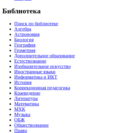
Библиотека
Поиск по библиотеке
Алгебра
Астрономия
Биология
География
Геометрия
Дополнительное образование
Естествознание
Изобразительное искусство
Иностранные языки
Информатика и ИКТ
История
Коррекционная педагогика
Краеведение
Литература
Математика
МХК
Музыка
ОБЖ
Обществознание
Право