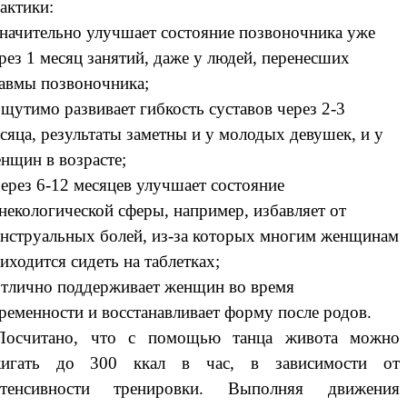
актики:
значительно улучшает состояние позвоночника уже
рез 1 месяц занятий, даже у людей, перенесших
авмы позвоночника;
ощутимо развивает гибкость суставов через 2-3
сяца, результаты заметны и у молодых девушек, и у
нщин в возрасте;
через 6-12 месяцев улучшает состояние
некологической сферы, например, избавляет от
нструальных болей, из-за которых многим женщинам
иходится сидеть на таблетках;
отлично поддерживает женщин во время
ременности и восстанавливает форму после родов.
осчитано, что с помощью танца живота можно
жигать до 300 ккал в час, в зависимости от
нтенсивности тренировки.
Выполняя движения