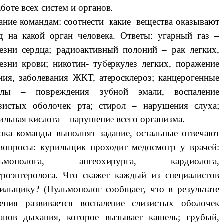
аботе всех систем и органов.
ание командам: соотнести какие вещества оказывают
д на какой орган человека. Ответы: угарный газ –
езни сердца; радиоактивный полоний – рак легких,
езни крови; никотин- туберкулез легких, поражение
ния, заболевания ЖКТ, атеросклероз; канцерогенные
олы – повреждения зубной эмали, воспаление
зистых оболочек рта; стирол – нарушения слуха;
ильная кислота – нарушение всего организма.
ока команды выполнят задание, остальные отвечают
вопросы: курильщик проходит медосмотр у врачей:
льмонолога, ангеохирурга, кардиолога,
троэнтеролога. Что скажет каждый из специалистов
ильщику? (Пульмонолог сообщает, что в результате
ения развивается воспаление слизистых оболочек
анов дыхания, которое вызывает кашель; грубый,