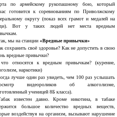
орта по армейскому рукопашному бою, который
час готовится к соревнованиям по Приволжскому
еральному округу (показ всех грамот и медалей на
уди). Вот у таких людей нет места вредным
вычкам.
так, мы на станции
«Вредные привычки»
ак сохранить своё здоровье? Как не допустить в свою
нь вредные привычки?
 что относятся к вредным привычкам? (курение,
оголизм, наркотики)
гда лучше один раз увидеть, чем 100 раз услышать
росмотр видеороликов об алкоголизме,
готовленный ученицей 8Б класса).
абак известен давно. Кроме никотина, в табаке
держится большое количество вредных веществ,
орые воздействуя на организм, вызывают нарушение