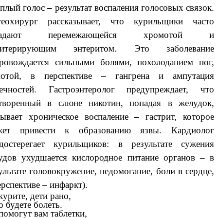
плый голос – результат воспаления голосовых связок.
геохирург рассказывает, что курильщики часто
радают перемежающейся хромотой и
литерирующим энтеритом. Это заболевание
ровождается сильными болями, похолоданием ног,
мотой, в перспективе – гангрена и ампутация
нечностей. Гастроэнтеролог предупреждает, что
творенный в слюне никотин, попадая в желудок,
ывает хроническое воспаление – гастрит, которое
жет привести к образованию язвы. Кардиолог
достерегает курильщиков: в результате сужения
удов ухудшается кислородное питание органов – в
ультате головокружение, недомогание, боли в сердце,
ерспективе – инфаркт).
курите, дети рано,
о будете болеть.
помогут вам таблетки,