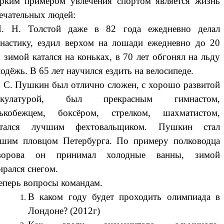
рким примером увлечения спортом является жизнь
ечательных людей:
Л. Н. Толстой даже в 82 года ежедневно делал
настику, ездил верхом на лошади ежедневно до 20
, зимой катался на коньках, в 70 лет обгонял на льду
одёжь. В 65 лет научился ездить на велосипеде.
. С. Пушкин был отлично сложен, с хорошо развитой
скулатурой, был прекрасным гимнастом,
нькобежцем, боксёром, стрелком, шахматистом,
итался лучшим фехтовальщиком. Пушкин стал
шим пловцом Петербурга. По примеру полководца
ворова он принимал холодные ванны, зимой
ирался снегом.
еперь вопросы командам.
В каком году будет проходить олимпиада в
Лондоне? (2012г)