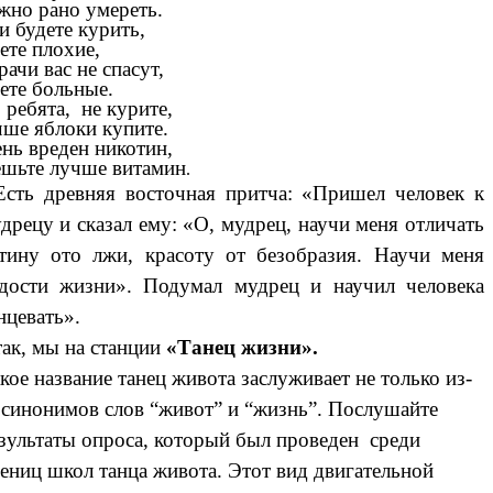
но рано умереть.
и будете курить,
ете плохие,
рачи вас не спасут,
ете больные.
 ребята, не курите,
ше яблоки купите.
нь вреден никотин,
шьте лучше витамин
.
Есть древняя восточная притча: «Пришел человек к
дрецу и сказал ему: «О, мудрец, научи меня отличать
тину ото лжи, красоту от безобразия. Научи меня
дости жизни». Подумал мудрец и научил человека
нцевать».
ак, мы на станции
«Танец жизни».
кое название танец живота заслуживает не только из-
 синонимов слов “живот” и “жизнь”. Послушайте
зультаты опроса, который был проведен среди
ениц школ танца живота. Этот вид двигательной