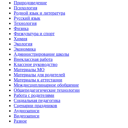
Природоведение
Психология
Родной язык и литература
Русский язык
Технология
Физика
Физкультура и спорт
Химия
Экология
Экономика
Администрирование школы
Внеклассная работа
Классное руководство
Материалы МО
Материалы для родителей
Материалы к аттестации
Междисциплинарное обобщение
Общепедагогические технологии
Работа с родителями
Социальная педагогика
Сценарии праздников
Аудиозаписи
Видеозаписи
Разное