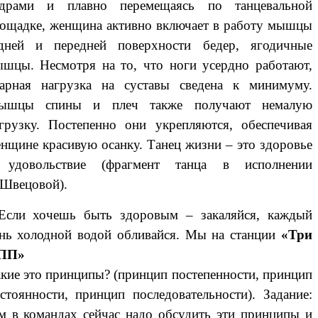
едрами и плавно перемещаясь по танцевальной
ощадке, женщина активно включает в работу мышцы
дней и передней поверхности бедер, ягодичные
шцы. Несмотря на то, что ноги усердно работают,
арная нагрузка на суставы сведена к минимуму.
ышцы спины и плеч также получают немалую
грузку. Постепенно они укрепляются, обеспечивая
нщине красивую осанку. Танец жизни – это здоровье
 удовольствие (фрагмент танца в исполнении
Швецовой).
Если хочешь быть здоровым – закаляйся, каждый
нь холодной водой обливайся. Мы на станции
«Три
ПП»
кие это принципы? (принцип постепенности, принцип
стоянности, принцип последовательности). Задание:
м в командах сейчас надо обсудить эти принципы и