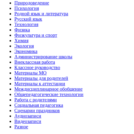
Природоведение
Психология
Родной язык и литература
Русский язык
Технология
Физика
Физкультура и спорт
Химия
Экология
Экономика
Администрирование школы
Внеклассная работа
Классное руководство
Материалы МО
Материалы для родителей
Материалы к аттестации
Междисциплинарное обобщение
Общепедагогические технологии
Работа с родителями
Социальная педагогика
Сценарии праздников
Аудиозаписи
Видеозаписи
Разное