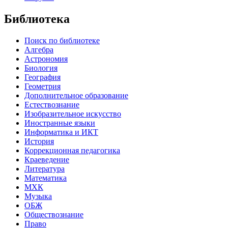
Библиотека
Поиск по библиотеке
Алгебра
Астрономия
Биология
География
Геометрия
Дополнительное образование
Естествознание
Изобразительное искусство
Иностранные языки
Информатика и ИКТ
История
Коррекционная педагогика
Краеведение
Литература
Математика
МХК
Музыка
ОБЖ
Обществознание
Право