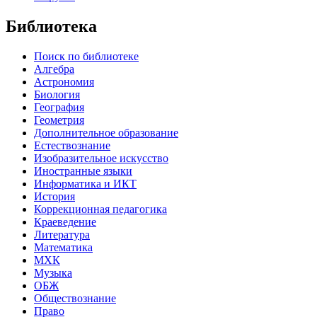
Библиотека
Поиск по библиотеке
Алгебра
Астрономия
Биология
География
Геометрия
Дополнительное образование
Естествознание
Изобразительное искусство
Иностранные языки
Информатика и ИКТ
История
Коррекционная педагогика
Краеведение
Литература
Математика
МХК
Музыка
ОБЖ
Обществознание
Право