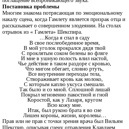
поглащение всепроникающего звука.
Постановка проблемы
Многим знакома потрясающая по эмоциональному
накалу сцена, когда Гамлету является призрак отца и
рассказывает о совершенном злодеянии. На столах
отрывок из « Гамлета» Шекспира.
…Когда я спал в саду
В свое послеобеденное время,
В мой уголок прокрался дядя твой
С проклятым соком белены во фляге
И мне в ушную полость влил настой,
Чье действие в таком раздоре с кровью,
Что мигом обегает, словно ртуть,
Все внутренние переходы тела,
Створаживает кровь как молоко,
С которым каплю уксуса смешали.
Так было и со мной. Сплошной лишай
Покрыл мгновенно пакостной и гной
Коростой, как у Лазаря, кругом
Всю кожу мне.
Итак, был рукою брата я во сне
Лишен короны, жизни, королевы…
Прав или не прав с точки зрения врача был Вильям
Шекспир, описывая сцену отравления Клавдием