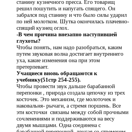
станину кузнечного пресса. Его товарищ
решил пошутить и напугать спящего. Он
забрался под станину и что было силы ударил
по ней молотком. Шутка окончилась плачевно-
спящий кузнец оглох.
-В чем причина внезапно наступившей
глухоты?
Чтобы понять, нам надо разобраться, каким
путем звуковая волна достигает внутреннего
уха, какие изменения она при этом
претерпевает.
Учащиеся вновь обращаются к
учебнику(51стр 254-255).
Чтобы провести звук дальше барабанной
перепонки , природа создала цепочку из трех
косточек. Это механизм, где молоточек и
наковальня- рычаги, а стремя поршень. Все
эти косточки связаны между собой прочными
сочленениями и поддерживаются на весу
двумя мышцами. Одна соединена с
барабанной перепонкой, другая со стременем.