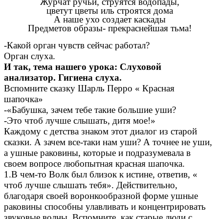
Журчат ручьи, струятся водопады,
цветут цветы иль строятся дома
А наше ухо создает каскады
Предметов образы- прекраснейшая тьма!
-Какой орган чувств сейчас работал?
Орган слуха.
И так, тема нашего урока: Слуховой
анализатор. Гигиена слуха.
Вспомните сказку Шарль Перро « Красная
шапочка»
-«Бабушка, зачем тебе такие большие уши?
-Это чтоб лучше слышать, дитя мое!»
Каждому с детства знаком этот диалог из старой
сказки. А зачем все-таки нам уши? А точнее не уши,
а ушные раковины, которые и подразумевала в
своем вопросе любопытная красная шапочка.
1.В чем-то Волк был близок к истине, ответив, «
чтоб лучше слышать тебя». Действительно,
благодаря своей воронкообразной форме ушные
раковины способны улавливать и концентрировать
звуковые волны. Вспомните, как старые люди с