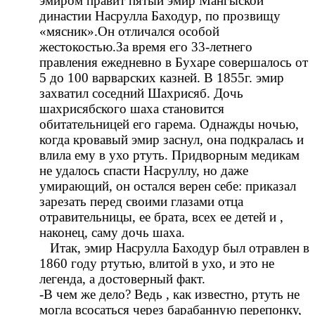
эмиром правит пятый эмир Мангыской
династии Насрулла Баходур, по прозвищу
«мясник».Он отличался особой
жестокостью.За время его 33-летнего
правления ежедневно в Бухаре совершалось от
5 до 100 варварских казней. В 1855г. эмир
захватил соседний Шахрисяб. Дочь
шахрисябского шаха становится
обитательницей его гарема. Однажды ночью,
когда кровавый эмир заснул, она подкралась и
влила ему в ухо ртуть. Придворным медикам
не удалось спасти Насруллу, но даже
умирающий, он остался верен себе: приказал
зарезать перед своими глазами отца
отравительницы, ее брата, всех ее детей и ,
наконец, саму дочь шаха.
Итак, эмир Насрулла Баходур был отравлен в
1860 году ртутью, влитой в ухо, и это не
легенда, а достоверный факт.
-В чем же дело? Ведь , как известно, ртуть не
могла всосаться через барабанную перепонку,