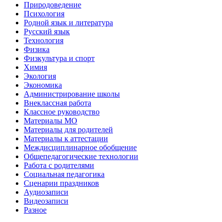
Природоведение
Психология
Родной язык и литература
Русский язык
Технология
Физика
Физкультура и спорт
Химия
Экология
Экономика
Администрирование школы
Внеклассная работа
Классное руководство
Материалы МО
Материалы для родителей
Материалы к аттестации
Междисциплинарное обобщение
Общепедагогические технологии
Работа с родителями
Социальная педагогика
Сценарии праздников
Аудиозаписи
Видеозаписи
Разное