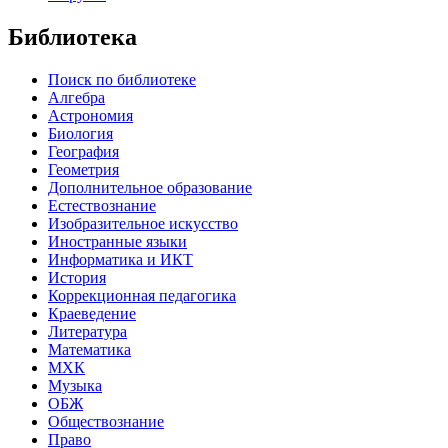
Библиотека
Поиск по библиотеке
Алгебра
Астрономия
Биология
География
Геометрия
Дополнительное образование
Естествознание
Изобразительное искусство
Иностранные языки
Информатика и ИКТ
История
Коррекционная педагогика
Краеведение
Литература
Математика
МХК
Музыка
ОБЖ
Обществознание
Право