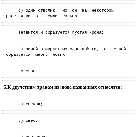
б) один стволик, но он на некотором
расстоянии от земли сильно
ветвится и образуется густая крона;
в) зимой отмирают молодые побеги, а весной
образуется много новых
побегов.
5.К двулетним травам из ниже названных относятся:
а) свекла;
б) овес;