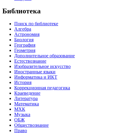
Библиотека
Поиск по библиотеке
Алгебра
Астрономия
Биология
География
Геометрия
Дополнительное образование
Естествознание
Изобразительное искусство
Иностранные языки
Информатика и ИКТ
История
Коррекционная педагогика
Краеведение
Литература
Математика
МХК
Музыка
ОБЖ
Обществознание
Право