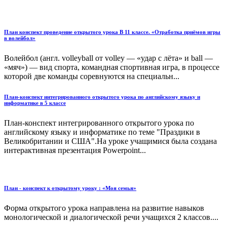
План конспект проведение открытого урока В 11 классе. «Отработка приёмов игры
в волейбол»
Волейбол (англ. volleyball от volley — «удар с лёта» и ball —
«мяч») — вид спорта, командная спортивная игра, в процессе
которой две команды соревнуются на специальн...
План-конспект интегрированного открытого урока по английскому языку и
информатике в 5 классе
План-конспект интегрированного открытого урока по
английскому языку и информатике по теме "Праздики в
Великобритании и США".На уроке учащимися была создана
интерактивная презентация Powerpoint...
План - конспект к открытому уроку : «Моя семья»
Форма открытого урока направлена на развитие навыков
монологической и диалогической речи учащихся 2 классов....