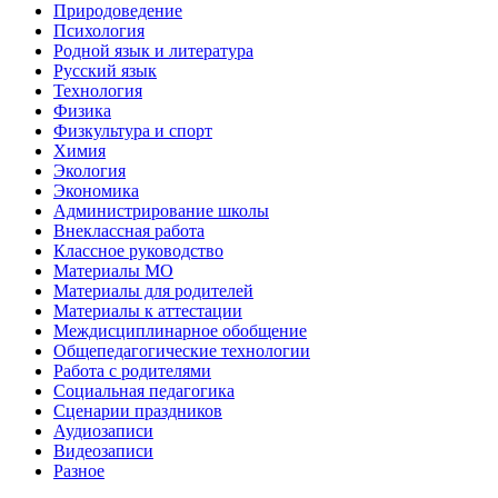
Природоведение
Психология
Родной язык и литература
Русский язык
Технология
Физика
Физкультура и спорт
Химия
Экология
Экономика
Администрирование школы
Внеклассная работа
Классное руководство
Материалы МО
Материалы для родителей
Материалы к аттестации
Междисциплинарное обобщение
Общепедагогические технологии
Работа с родителями
Социальная педагогика
Сценарии праздников
Аудиозаписи
Видеозаписи
Разное