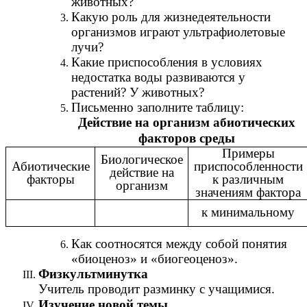
животных?
Какую роль для жизнедеятельности
организмов играют ультрафиолетовые
лучи?
Какие приспособления в условиях
недостатка воды развиваются у
растений? У животных?
Письменно заполните таблицу:
Действие на организм абиотических
факторов среды
Примеры
Биологическое
Абиотические
приспособленности
действие на
факторы
к различным
организм
значениям фактора
к минимальному
Как соотносятся между собой понятия
«биоценоз» и «биогеоценоз».
Физкультминутка
Учитель проводит разминку с учащимися.
Изучение новой темы