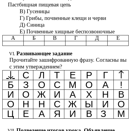
Пастбищная пищевая цепь
В) Гусеницы
Г) Грибы, почвенные клещи и черви
Д) Синица
Е) Почвенные хищные беспозвоночные
А
Б
В
Г
Д
Е
Развивающее задание
Прочитайте зашифрованную фразу. Согласны вы
с этим утверждением?
С
Л
Т
Е
Р
Г
↓
↑
Б
З
О
С
М
О
А
!
И
О
Ж
И
А
Х
Н
В
О
Н
Н
С
Ж
Ы
И
О
Ц
Е
А
Я
И
В
З
М
Подведение итогов урока. Объявление