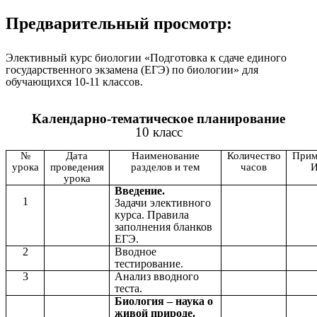
Предварительный просмотр:
Элективный курс биологии «Подготовка к сдаче единого
государственного экзамена (ЕГЭ) по биологии» для
обучающихся 10-11 классов.
Календарно-тематическое планирование
10 класс
№
Дата
Наименование
Количество
Прим
урока
проведения
разделов и тем
часов
урока
Введение.
1
Задачи элективного
курса. Правила
заполнения бланков
ЕГЭ.
2
Вводное
тестирование.
3
Анализ вводного
теста.
Биология – наука о
живой природе.