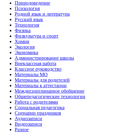
Природоведение
Психология
Родной язык и литература
Русский язык
Технология
Физика
Физкультура и спорт
Химия
Экология
Экономика
Администрирование школы
Внеклассная работа
Классное руководство
Материалы МО
Материалы для родителей
Материалы к аттестации
Междисциплинарное обобщение
Общепедагогические технологии
Работа с родителями
Социальная педагогика
Сценарии праздников
Аудиозаписи
Видеозаписи
Разное