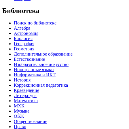
Библиотека
Поиск по библиотеке
Алгебра
Астрономия
Биология
География
Геометрия
Дополнительное образование
Естествознание
Изобразительное искусство
Иностранные языки
Информатика и ИКТ
История
Коррекционная педагогика
Краеведение
Литература
Математика
МХК
Музыка
ОБЖ
Обществознание
Право