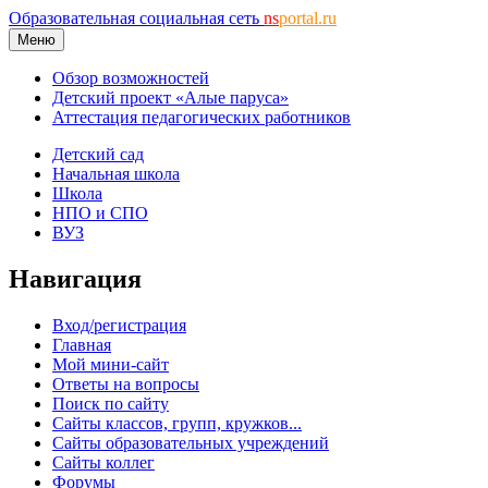
Образовательная социальная сеть
ns
portal.ru
Меню
Обзор возможностей
Детский проект «Алые паруса»
Аттестация педагогических работников
Детский сад
Начальная школа
Школа
НПО и СПО
ВУЗ
Навигация
Вход/регистрация
Главная
Мой мини-сайт
Ответы на вопросы
Поиск по сайту
Сайты классов, групп, кружков...
Сайты образовательных учреждений
Сайты коллег
Форумы