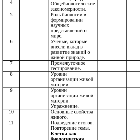
4
Общебиологические
закономерности.
5
Роль биологии в
формировании
научных
представлений о
мире.
6
Ученые, которые
внесли вклад в
развитие знаний о
живой природе.
7
Промежуточное
тестирование.
8
Уровни
организации живой
материи.
9
Уровни
организации живой
материи.
Упражнение.
10
Основные свойства
живого.
11
Подведение итогов.
Повторение темы.
Клетка как
биологическая