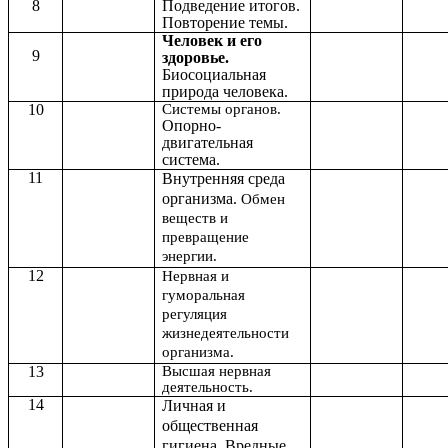
8
Подведение итогов.
Повторение темы.
Человек и его
9
здоровье.
Биосоциальная
природа человека.
10
Системы органов.
Опорно-
двигательная
система.
11
Внутренняя среда
организма.
Обмен
веществ и
превращение
энергии.
12
Нервная и
гуморальная
регуляция
жизнедеятельности
организма.
13
Высшая нервная
деятельность.
14
Личная и
общественная
гигиена. Вредные