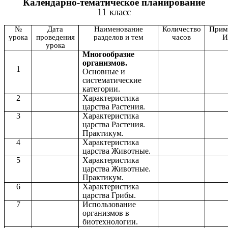
Календарно-тематическое планирование
11 класс
№
Дата
Наименование
Количество
Прим
урока
проведения
разделов и тем
часов
И
урока
Многообразие
организмов.
1
Основные и
систематические
категории.
2
Характеристика
царства Растения.
3
Характеристика
царства Растения.
Практикум.
4
Характеристика
царства Животные.
5
Характеристика
царства Животные.
Практикум.
6
Характеристика
царства Грибы.
7
Использование
организмов в
биотехнологии.