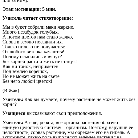
или за ним).
Этап мотивации: 5 мин.
Учитель читает стихотворение:
Мы в букет собрали маки жаркие,
Много незабудок голубых.
А потом цветов нам стало жалко,
Снова в землю посадили их.
Только ничего не получается:
От любого ветерка качаются!
Почему осыпались и вянут?
Без корней расти и жить не станут!
Как ни тонок, неприметен
Под землёю корешок,
Но не может жить на свете
Без него любой цветок!
(В.Жак)
Учитель:
Как вы думаете, почему растение не может жить без
корня?
Учащиеся
высказывают свои предположения.
Учитель:
А ещё, ребята, все органы растения образуют
единую целостную систему – организм. Поэтому, нарушив её
целостность, сорвав растение, мы обрекаем его на гибель. А
вспомните, какую роль выполняют зелёные растения на