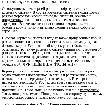
корня образуются новые корневые волоски.
Совокупность всех корней растения образует единую
корневую систему
. В состав корневой системы входят корни
разной морфологической природы:
главный, боковые и
придаточные
. Главный корень развивается из корешка
зародыша. В течение жизни от главного корня отходят
боковые корни, приблизительно сходные между собой по
строению.
В состав корневой системы входят также придаточные корни,
развивающиеся из основания побега, они тоже могут давать
боковые корни. Если главный корень развит больше
остальных, то такую корневую систему называют
стержневой
(ОДУВАНЧИК, БЕРЁЗА, ФАСОЛЬ,МОРКОВЬ)
. Если
корневая система представлена придаточными и боковыми
корнями, а главный корень не выделяется, то её называют
мочковатой (ЛУК, ПШЕНИЦА, ТЮЛЬПАН).
Корни растут в течение всей жизни растения. Рост корня
осуществляется посредством деления и растяжения клеток,
находящихся на верхушке (кончике) корня. Все корни
нарастают
верхушкой
. Рост корня всегда направлен вниз. В
этом выражается чувствительность растения к земному
притяжению. Такое явление получило название
геотропизм
–
“тяга, поворот к земле”. Поворот корня в сторону нужных ему
минеральных веществ называется
хемотропизмом.
Лабораторная работа №6: “Типы корневых систем.