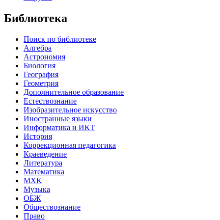
Библиотека
Поиск по библиотеке
Алгебра
Астрономия
Биология
География
Геометрия
Дополнительное образование
Естествознание
Изобразительное искусство
Иностранные языки
Информатика и ИКТ
История
Коррекционная педагогика
Краеведение
Литература
Математика
МХК
Музыка
ОБЖ
Обществознание
Право