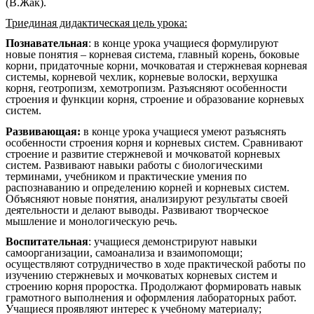
(В.Жак).
Триединая дидактическая цель урока:
Познавательная
: в конце урока
учащиеся формулируют
новые понятия – корневая система, главный корень, боковые
корни, придаточные корни, мочковатая и стержневая корневая
системы, корневой чехлик, корневые волоски, верхушка
корня, геотропизм, хемотропизм. Разъясняют особенности
строения и функции корня, строение и образование корневых
систем.
Развивающая:
в конце урока учащиеся умеют разъяснять
особенности строения корня и корневых систем. Сравнивают
строение и развитие стержневой и мочковатой корневых
систем. Развивают навыки работы с биологическими
терминами, учебником и практические умения по
распознаванию и определению корней и корневых систем.
Объясняют новые понятия, анализируют результаты своей
деятельности и делают выводы. Развивают творческое
мышление и монологическую речь.
Воспитательная
: учащиеся демонстрируют навыки
самоорганизации, самоанализа и взаимопомощи;
осуществляют сотрудничество в ходе практической работы по
изучению стержневых и мочковатых корневых систем и
строению корня проростка. Продолжают формировать навык
грамотного выполнения и оформления лабораторных работ.
Учащиеся проявляют интерес к учебному материалу;