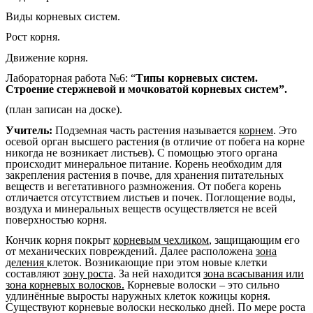
Виды корневых систем.
Рост корня.
Движение корня.
Лабораторная работа №6: “
Типы корневых систем.
Строение стержневой и мочковатой корневых систем”.
(план записан на доске).
Учитель:
Подземная часть растения называется
корнем
. Это
осевой орган высшего растения (в отличие от побега на корне
никогда не возникает листьев). С помощью этого органа
происходит минеральное питание. Корень необходим для
закрепления растения в почве, для хранения питательных
веществ и вегетативного размножения. От побега корень
отличается отсутствием листьев и почек. Поглощение воды,
воздуха и минеральных веществ осуществляется не всей
поверхностью корня.
Кончик корня покрыт
корневым чехликом
, защищающим его
от механических повреждений. Далее расположена
зона
деления
клеток. Возникающие при этом новые клетки
составляют
зону роста
. За ней находится
зона всасывания или
зона корневых волосков.
Корневые волоски – это сильно
удлинённые выросты наружных клеток кожицы корня.
Существуют корневые волоски несколько дней. По мере роста