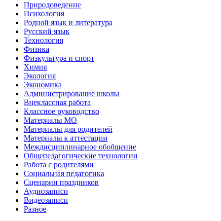
Природоведение
Психология
Родной язык и литература
Русский язык
Технология
Физика
Физкультура и спорт
Химия
Экология
Экономика
Администрирование школы
Внеклассная работа
Классное руководство
Материалы МО
Материалы для родителей
Материалы к аттестации
Междисциплинарное обобщение
Общепедагогические технологии
Работа с родителями
Социальная педагогика
Сценарии праздников
Аудиозаписи
Видеозаписи
Разное