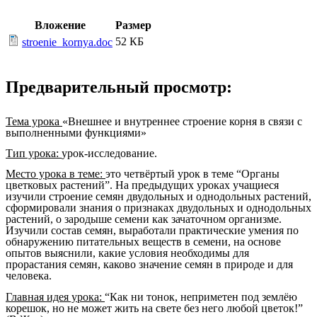
Вложение
Размер
52 КБ
stroenie_kornya.doc
Предварительный просмотр:
Тема урока
«Внешнее и внутреннее строение корня в связи с
выполненными функциями»
Тип урока:
урок-исследование.
Место урока в теме:
это четвёртый урок в теме “Органы
цветковых растений”. На предыдущих уроках учащиеся
изучили строение семян двудольных и однодольных растений,
сформировали знания о признаках двудольных и однодольных
растений, о зародыше семени как зачаточном организме.
Изучили состав семян, выработали практические умения по
обнаружению питательных веществ в семени, на основе
опытов выяснили, какие условия необходимы для
прорастания семян, каково значение семян в природе и для
человека.
Главная идея урока:
“Как ни тонок, неприметен под землёю
корешок, но не может жить на свете без него любой цветок!”