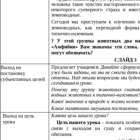
человека такое чувство настороженного
некоторого суеверного страха и вмес
земноводные.
Сегодня мы приступаем к изучению 
земноводных, как переходной форм
типично-наземным.
? У этой группы животных два на
«Амфибии» Вам знакомы эти слова, 
могут обозначать?
СЛАЙД 3
Предлагает учащимся:
Давайте сформули
Выход на
уже были заданы, но мы не смогли дать
постановку
ответы. Над этими вопросами мы буде
субъективных целей
сегодняшнем уроке.
Почему эту группу животных счита
водных животных к типично-наземным
Какое значение в природе и жизни челов
Какие памятники лягушкам поставлены, 
Какова цель нашего урока?
Выход на цель
урока
Цель нашего урока
– показать особе
связи с выходом на сушу и сохран
обитания.