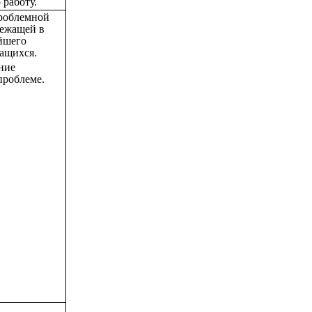
 работу.
роблемной
лежащей в
йшего
чащихся.
ние
проблеме.