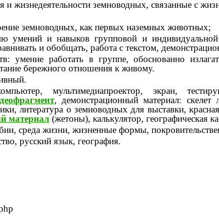
я и жизнедеятельности земноводных, связанные с жиз
оение земноводных, как первых наземных животных;
ию умений и навыков групповой и индивидуальной р
авнивать и обобщать, работа с текстом, демонстрац
тв: умение работать в группе, обоснованно излага
итание бережного отношения к живому.
ивный.
омпьютер, мультимедиапроектор, экран, тес
деофрагмент
, демонстрационный материал: скелет
ики, литература о земноводных для выставки, красная
й материал
(жетоны), калькулятор, географическая к
бии, среда жизни, жизненные формы, покровительстве
ство, русский язык, география.
.php