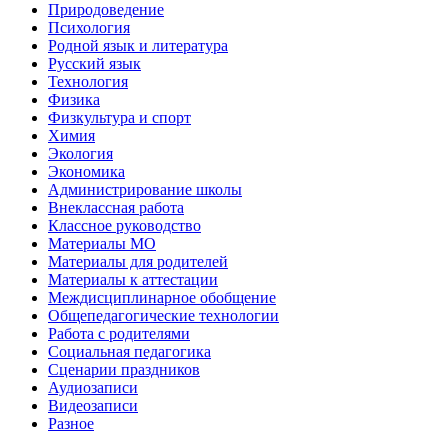
Природоведение
Психология
Родной язык и литература
Русский язык
Технология
Физика
Физкультура и спорт
Химия
Экология
Экономика
Администрирование школы
Внеклассная работа
Классное руководство
Материалы МО
Материалы для родителей
Материалы к аттестации
Междисциплинарное обобщение
Общепедагогические технологии
Работа с родителями
Социальная педагогика
Сценарии праздников
Аудиозаписи
Видеозаписи
Разное