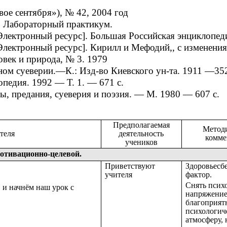
е сентября»), № 42, 2004 год
. Лабораторный практикум.
ктронный ресурс]. Большая Российская энциклопедия,
ктронный ресурс]. Кирилл и Мефодий,, с изменениями
век и пpиpода, № 3. 1979
ом суевеpии.—К.: Изд-во Киевского ун-та. 1911 —352
едия. 1992 — Т. 1. — 671 с.
, пpедания, суевеpия и поэзия. — М. 1980 — 607 с.
Предполагаемая
Метод
теля
деятельность
комме
учеников
Мотивационно-целевой.
Приветствуют
Здоровьесб
учителя
фактор.
Снять псих
, и начнём наш урок с
напряжение,
благоприя
психологич
атмосферу, 