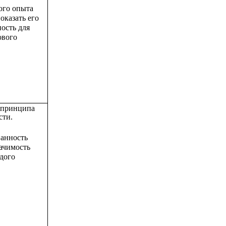
ого опыта
оказать его
ость для
ового
 принципа
сти.
ванность
начимость
дого