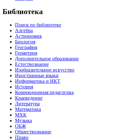
Библиотека
Поиск по библиотеке
Алгебра
Астрономия
Биология
География
Геометрия
Дополнительное образование
Естествознание
Изобразительное искусство
Иностранные языки
Информатика и ИКТ
История
Коррекционная педагогика
Краеведение
Литература
Математика
МХК
Музыка
ОБЖ
Обществознание
Право