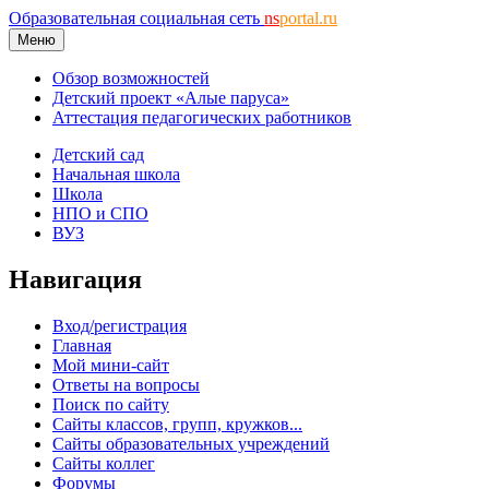
Образовательная социальная сеть
ns
portal.ru
Меню
Обзор возможностей
Детский проект «Алые паруса»
Аттестация педагогических работников
Детский сад
Начальная школа
Школа
НПО и СПО
ВУЗ
Навигация
Вход/регистрация
Главная
Мой мини-сайт
Ответы на вопросы
Поиск по сайту
Сайты классов, групп, кружков...
Сайты образовательных учреждений
Сайты коллег
Форумы