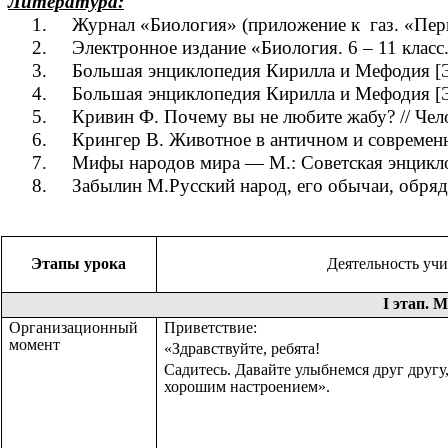
Литература:
1. Журнал «Биология» (приложение к газ. «Перво
2. Электронное издание «Биология. 6 – 11 класс
3. Большая энциклопедия Кирилла и Мефодия [Эле
4. Большая энциклопедия Кирилла и Мефодия [Эле
5. Кpивин Ф. Почему вы не любите жабу? // Чело
6. Кpингеp В. Животное в античном и совpеменн
7. Мифы наpодов миpа — М.: Советская энциклоп
8. Забылин М.Русский наpод, его обычаи, обpяды
Этапы урока
Деятельность учи
I этап. 
Организационный
Приветствие:
момент
«Здравствуйте, ребята!
Садитесь. Давайте улыбнемся друг другу
хорошим настроением».