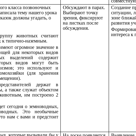
совместную
ого класса позвоночных
Обсуждают в парах.
Создание п
записала тему нашего урока
Выбирают точку
ситуации, 
казок должны угадать, о
зрения, фиксируют
зоне ближа
на листках после
развития у
обсуждения.
Формирова
интереса к 
руппу животных считают
 к типично-наземным.
имеют огромное значение в
пищей для некоторых видов
ых выделений содержит
оторых видов могут быть
измов; это используют и
омохозяйки (для хранения
омещении).
едставителей держат в
ы, а также служат объектом
животным, им построено 2
сегодня о земноводных,
новодных. Это необычные
то нам с вами и предстоит
ных, которые вызывали бы у
На доске появляется
Выявление