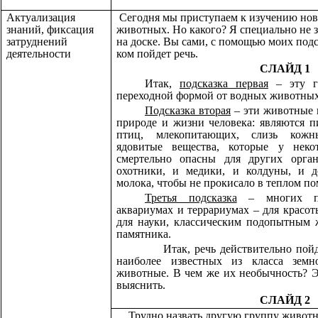
Актуализация
Сегодня мы приступаем к изучению нов
знаний, фиксация
животных. Но какого? Я специально не 
затруднений
на доске. Вы сами, с помощью моих подс
деятельности
ком пойдет речь.
СЛАЙД 1
Итак,
подсказка первая
– эту г
переходной формой от водных животных
Подсказка вторая
– эти животные 
природе и жизни человека: являются 
птиц, млекопитающих, слизь кожн
ядовитые вещества, которые у нек
смертельно опасны для других орган
охотники, и медики, и колдуны, и д
молока, чтобы не прокисало в теплом п
Третья подсказка
– многих пр
аквариумах и террариумах – для красот
для науки, классическим подопытным 
памятника.
Итак, речь действительно пойдет 
наиболее известных из класса зем
животные. В чем же их необычность? Э
выяснить.
СЛАЙД 2
Трудно назвать другую группу живот