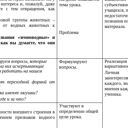
 интереса и, пожалуй, даже
тема урока.
субъективн
те с тем отвращения, как
учащихся, п
недостаточн
новой группы животных –
познания н
ы от водных животных к
материала.
Проблема
звания «земноводные» и
как вы думаете, что они
руем вопросы, которые
Реализация
Формулируют
 на них исчерпывающие
вариативно
вопросы.
м работать на нашем
Личная
заинтересо
ют переходной формой от
каждого, з
?
мнения каж
ека имеют лягушки?
ученика.
где и за что?
Участвуют в
определении общей
нности внешнего строения в
цели урока.
ением признаков водного