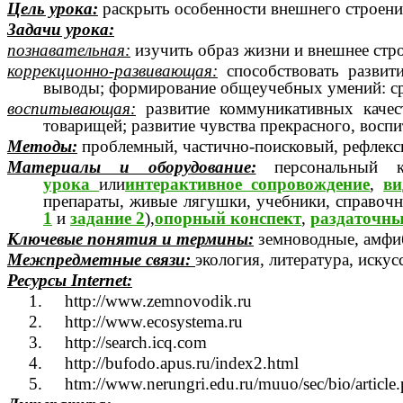
Цель урока:
раскрыть особенности внешнего строени
Задачи урока:
познавательная:
изучить образ жизни и внешнее стр
коррекционно-развивающая:
способствовать
развит
выводы; формирование общеучебных умений: ср
воспитывающая:
развитие коммуникативных качес
товарищей; развитие чувства прекрасного, восп
Методы:
проблемный, частично-поисковый, рефлекс
Материалы и оборудование:
персональный к
урока
или
интерактивное сопровождение
,
ви
препараты, живые лягушки, учебники, справочн
1
и
задание 2
),
опорный конспект
,
раздаточны
Ключевые понятия и термины:
земноводные, амфи
Межпредметные связи:
экология, литература, искус
Ресурсы Internet:
1. http://www.zemnovodik.ru
2. http://www.ecosystema.ru
3. http://search.icq.com
4. http://bufodo.apus.ru/index2.html
5. htm://www.nerungri.edu.ru/muuo/sec/bio/article