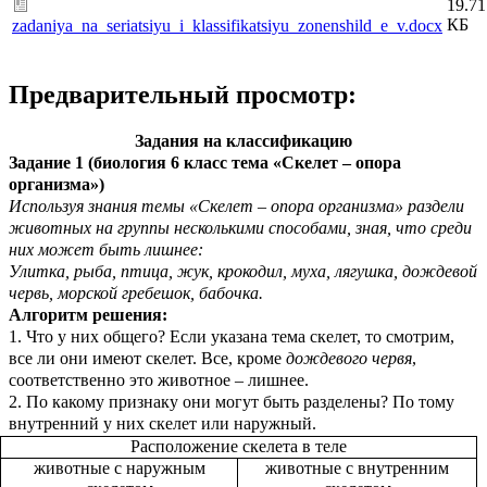
19.71
КБ
zadaniya_na_seriatsiyu_i_klassifikatsiyu_zonenshild_e_v.docx
Предварительный просмотр:
Задания на классификацию
Задание 1 (биология 6 класс тема «Скелет – опора
организма»)
Используя знания темы «Скелет – опора организма» раздели
животных на группы несколькими способами, зная, что среди
них может быть лишнее:
Улитка, рыба, птица, жук, крокодил, муха, лягушка, дождевой
червь, морской гребешок, бабочка.
Алгоритм решения:
1. Что у них общего? Если указана тема скелет, то смотрим,
все ли они имеют скелет. Все, кроме
дождевого червя
,
соответственно это животное – лишнее.
2. По какому признаку они могут быть разделены? По тому
внутренний у них скелет или наружный.
Расположение скелета в теле
животные с наружным
животные с внутренним