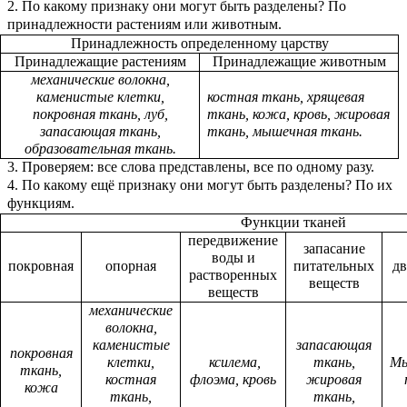
2. По какому признаку они могут быть разделены? По
принадлежности растениям или животным.
Принадлежность определенному царству
Принадлежащие растениям
Принадлежащие животным
механические волокна,
каменистые клетки,
костная ткань, хрящевая
покровная ткань, луб,
ткань, кожа, кровь, жировая
запасающая ткань,
ткань, мышечная ткань.
образовательная ткань.
3. Проверяем: все слова представлены, все по одному разу.
4. По какому ещё признаку они могут быть разделены? По их
функциям.
Функции тканей
передвижение
запасание
воды и
покровная
опорная
питательных
д
растворенных
веществ
веществ
механические
волокна,
каменистые
запасающая
покровная
клетки,
ксилема,
ткань,
Мы
ткань,
костная
флоэма, кровь
жировая
кожа
ткань,
ткань,