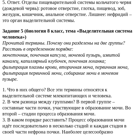
5. Ответ. Отделы пищеварительной системы кольчатого червя
(дождевой червь): ротовое отверстие, глотка, пищевод, зоб,
желудок, кишечник, анальное отверстие. Лишнее: нефридий –
это орган выделительной системы.
Задание 5 (биология 8 класс, тема «Выделительная система
человека»)
Прочитай термины. Почему они разделены на две группы?
Расставь в определенном порядке:
мочеточник, почечная капсула, мочевой пузырь, извитой
каналец, капиллярный клубочек, почечная лоханка;
фильтрация плазмы крови, вторичная моча, первичная моча,
фильтрация первичной мочи, собирание мочи в мочевом
пузыре.
1. Что в них общего? Все эти термины относятся к
выделительной системе млекопитающих и человека.
2. В чем разница между группами? В первой группе –
составные части почки, участвующие в образование мочи. Во
второй – стадии процесса образования мочи.
3. В каком порядке расставить? Процесс образования мочи
идёт последовательно в несколько стадий и каждая стадия в
своей части нефрона почки. Наиболее целесообразно