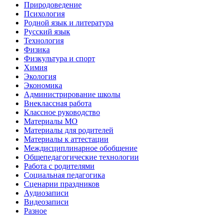
Природоведение
Психология
Родной язык и литература
Русский язык
Технология
Физика
Физкультура и спорт
Химия
Экология
Экономика
Администрирование школы
Внеклассная работа
Классное руководство
Материалы МО
Материалы для родителей
Материалы к аттестации
Междисциплинарное обобщение
Общепедагогические технологии
Работа с родителями
Социальная педагогика
Сценарии праздников
Аудиозаписи
Видеозаписи
Разное