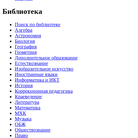
Библиотека
Поиск по библиотеке
Алгебра
Астрономия
Биология
География
Геометрия
Дополнительное образование
Естествознание
Изобразительное искусство
Иностранные языки
Информатика и ИКТ
История
Коррекционная педагогика
Краеведение
Литература
Математика
МХК
Музыка
ОБЖ
Обществознание
Право