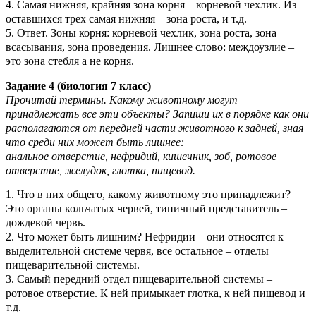
4. Самая нижняя, крайняя зона корня – корневой чехлик. Из
оставшихся трех самая нижняя – зона роста, и т.д.
5. Ответ. Зоны корня: корневой чехлик, зона роста, зона
всасывания, зона проведения. Лишнее слово: междоузлие –
это зона стебля а не корня.
Задание 4 (биология 7 класс)
Прочитай термины. Какому животному могут
принадлежать все эти объекты? Запиши их в порядке как они
располагаются от передней части животного к задней, зная
что среди них может быть лишнее:
анальное отверстие, нефридий, кишечник, зоб, ротовое
отверстие, желудок, глотка, пищевод.
1. Что в них общего, какому животному это принадлежит?
Это органы кольчатых червей, типичный представитель –
дождевой червь.
2. Что может быть лишним? Нефридии – они относятся к
выделительной системе червя, все остальное – отделы
пищеварительной системы.
3. Самый передний отдел пищеварительной системы –
ротовое отверстие. К ней примыкает глотка, к ней пищевод и
т.д.