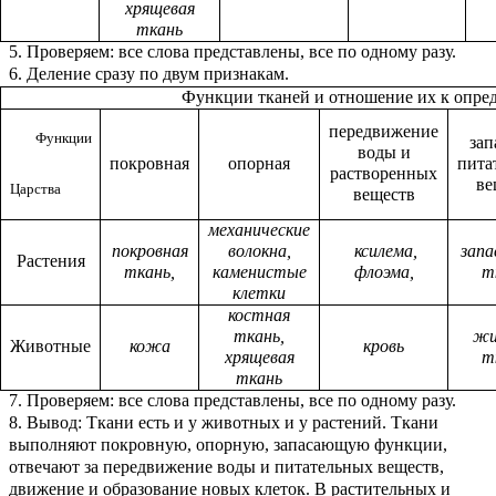
хрящевая
ткань
5. Проверяем: все слова представлены, все по одному разу.
6. Деление сразу по двум признакам.
Функции тканей и отношение их к опре
передвижение
Функции
зап
воды и
покровная
опорная
пита
растворенных
ве
Царства
веществ
механические
покровная
волокна,
ксилема,
зап
Растения
ткань,
каменистые
флоэма,
т
клетки
костная
ткань,
жи
Животные
кожа
кровь
хрящевая
т
ткань
7. Проверяем: все слова представлены, все по одному разу.
8. Вывод: Ткани есть и у животных и у растений. Ткани
выполняют покровную, опорную, запасающую функции,
отвечают за передвижение воды и питательных веществ,
движение и образование новых клеток. В растительных и