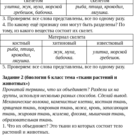
скелетом
скелетом
улитка, жук, муха, морской
рыба, птица, крокодил,
гребешок, бабочка.
лягушка.
3. Проверяем: все слова представлены, все по одному разу.
4. По какому ещё признаку они могут быть разделены? По
тому, из какого вещества состоит их скелет.
Материал скелета
костный
хитиновый
известковый
рыба, птица,
жук, муха,
улитка, морской
крокодил,
бабочка.
гребешок.
лягушка.
5. Проверяем: все слова представлены, все по одному разу.
Задание 2 (биология 6 класс тема «ткани растений и
животных»)
Прочитай термины, что их объединяет? Раздели их на
группы, используя несколько разных способов. Сделай вывод.
Механические волокна, каменистые клетки, костная ткань,
хрящевая ткань, покровная ткань, кожа, кровь, запасающая
ткань, жировая ткань, ксилема, флоэма, мышечная ткань,
образовательная ткань.
1. Что их объединяет? Это ткани из которых состоит тело
растений и животных.