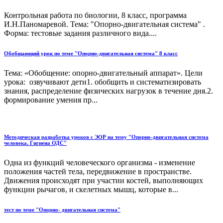
Контрольная работа по биологии, 8 класс, программа
И.Н.Паномаревой. Тема: "Опорно-двигательная система" .
Форма: тестовые задания различного вида....
Обобщающий урок по теме "Опорно-двигательная система" 8 класс
Тема: «Обобщение: опорно-двигательный аппарат». Цели
урока: озвучивают дети1. обобщить и систематизировать
знания, распределение физических нагрузок в течение дня.2.
формирование умения пр...
Методическая разработка уроков с ЭОР на тему "Опорно-двигательная система
человека. Гигиена ОДС"
Одна из функций человеческого организма - изменение
положения частей тела, передвижение в пространстве.
Движения происходят при участии костей, выполняющих
функции рычагов, и скелетных мышц, которые в...
тест по теме "Опорно- двигательная система"