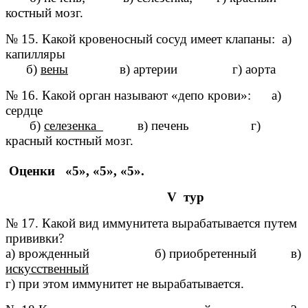
костный мозг.
№ 15. Какой кровеносный сосуд имеет клапаны: а)
капилляры
б)
вены
в) артерии г) аорта
№ 16. Какой орган называют «депо крови»: а)
сердце
б)
селезенка
в) печень г)
красный костный мозг.
Оценки «5», «5», «5».
V тур
№ 17. Какой вид иммунитета вырабатывается путем
прививки?
а) врожденный б) приобретенный в)
искусственный
г) при этом иммунитет не вырабатывается.