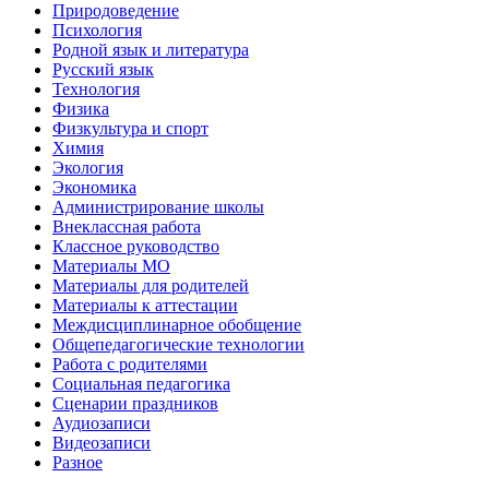
Природоведение
Психология
Родной язык и литература
Русский язык
Технология
Физика
Физкультура и спорт
Химия
Экология
Экономика
Администрирование школы
Внеклассная работа
Классное руководство
Материалы МО
Материалы для родителей
Материалы к аттестации
Междисциплинарное обобщение
Общепедагогические технологии
Работа с родителями
Социальная педагогика
Сценарии праздников
Аудиозаписи
Видеозаписи
Разное