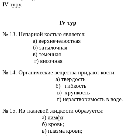
IV туру.
IV тур
№ 13. Непарной костью является:
а) верхнечелюстная
б)
затылочная
в) теменная
г) височная
№ 14. Органические вещества придают кости:
а) твердость
б)
гибкость
в) хрупкость
г) нерастворимость в воде.
№ 15. Из тканевой жидкости образуется:
а)
лимфа
;
б) кровь;
в) плазма крови;