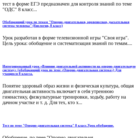
тест в форме ЕГЭ предназначен для контроля знаний по теме
"ОДС" 8 класс...
Обобщающий урок по темам "Опорно-двигательная, кровеносная, дыхательная
система человека" (биология, 8 класс)
Урок разработан в форме телевизионной игры "Своя игра".
Цель урока: обобщение и систематизация знаний по темам....
Интегрированный урок «Влияние двигательной активности на опорно-двигательную
систему» (обобщающий урок по теме «Опорно-двигательная система») Для
учащихся 8 класса.
Понятие здоровый образ жизни и физическая культура, общая
двигательная активность включает в себя утреннюю
гимнастику, физкультурные тренировки, ходьбу, работу на
дачном участке и т. д. Для тех, кто х...
Тест по теме "Опорно-двигательная система" 8 класс.Урок обобщение.
Обобщение по теме "Опорно-двигательня