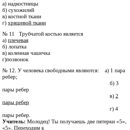
а) надкостницы
б) сухожилий
в) костной ткани
г)
хрящевой ткани
№ 11 Трубчатой костью является
а)
плечевая
б) лопатка
в) коленная чашечка
г)позвонок
№ 12. У человека свободными являются: а) 1 пара
ребер;
б) 3
пары ребер
в)
2
пары ребер
г) 4
пары ребер.
Учитель:
Молодец! Ты получаешь две пятерки «5»,
«5». Переходим к