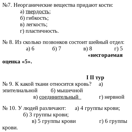
№7. Неорганические вещества придают кости:
а)
твердость
;
б) гибкость;
в) легкость;
г) пластичность.
№ 8. Из сколько позвонков состоит шейный отдел:
а) 6 б) 7 в) 8 г) 5
«несгораемая
оценка «5».
I II тур
№ 9. К какой ткани относится кровь? а)
эпителиальной б) мышечной
в)
соединительный
г) нервной
№ 10. У людей различают: а) 4 группы крови;
б) 3 группы крови;
в) 5 группы крови г) 6 группы
крови.