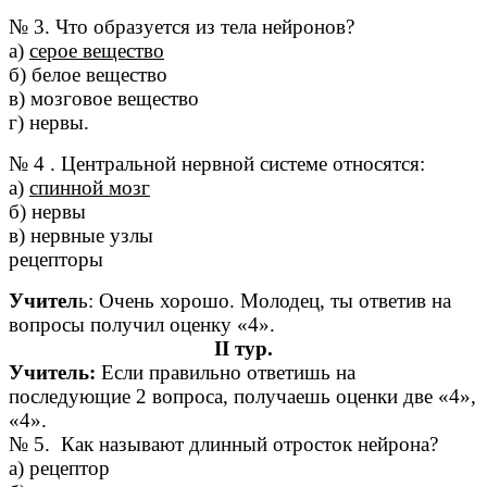
№ 3. Что образуется из тела нейронов?
а)
серое вещество
б) белое вещество
в) мозговое вещество
г) нервы.
№ 4 . Центральной нервной системе относятся:
а)
спинной мозг
б) нервы
в) нервные узлы
рецепторы
Учител
ь: Очень хорошо. Молодец, ты ответив на
вопросы получил оценку «4».
II тур.
Учитель:
Если правильно ответишь на
последующие 2 вопроса, получаешь оценки две «4»,
«4».
№ 5. Как называют длинный отросток нейрона?
а) рецептор