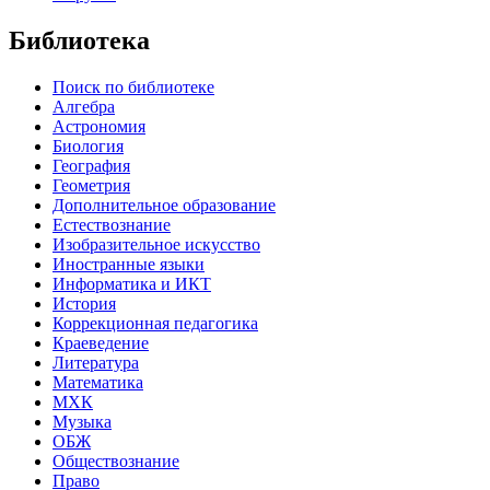
Библиотека
Поиск по библиотеке
Алгебра
Астрономия
Биология
География
Геометрия
Дополнительное образование
Естествознание
Изобразительное искусство
Иностранные языки
Информатика и ИКТ
История
Коррекционная педагогика
Краеведение
Литература
Математика
МХК
Музыка
ОБЖ
Обществознание
Право