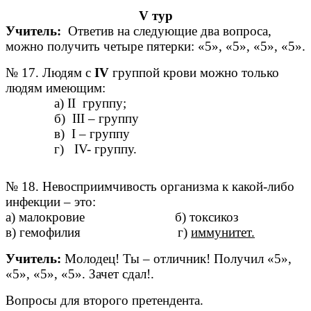
V тур
Учитель:
Ответив на следующие два вопроса,
можно получить четыре пятерки: «5», «5», «5», «5».
№ 17. Людям с
IV
группой крови можно только
людям имеющим:
а) II группу;
б) III – группу
в) I – группу
г) IV- группу.
№ 18. Невосприимчивость организма к какой-либо
инфекции – это:
а) малокровие б) токсикоз
в) гемофилия г)
иммунитет.
Учитель:
Молодец! Ты – отличник! Получил «5»,
«5», «5», «5». Зачет сдал!.
Вопросы для второго претендента.