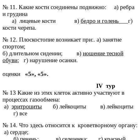
№ 11. Какие кости соединены подвижно: а) ребра
и грудина
а) лицевые кости в)
бедро и голень
г)
кости черепа.
№ 12. Плоскостопие возникает при:. а) занятие
спортом;
б) длительном сидении; в)
ношение тесной
обуви
; г) нарушение осанки.
оценки
«5», «5».
IV тур
№ 13 Какие из этих клеток активно участвуют в
процессах газообмена:
а)
эритроциты
б) лейкоциты в) лейкоциты
г) все
№ 14. Что здесь относится к кроветворному органу:
а) сердце;
б) печень; в) селезенка; г) красный