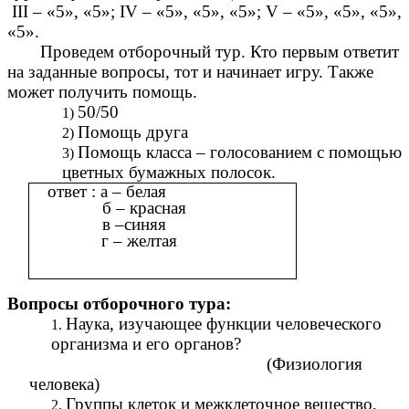
III – «5», «5»; IV – «5», «5», «5»; V – «5», «5», «5»,
«5».
Проведем отборочный тур. Кто первым ответит
на заданные вопросы, тот и начинает игру. Также
может получить помощь.
50/50
Помощь друга
Помощь класса – голосованием с помощью
цветных бумажных полосок.
ответ : а – белая
б – красная
в –синяя
г – желтая
Вопросы отборочного тура:
Наука, изучающее функции человеческого
организма и его органов?
(Физиология
человека)
Группы клеток и межклеточное вещество,