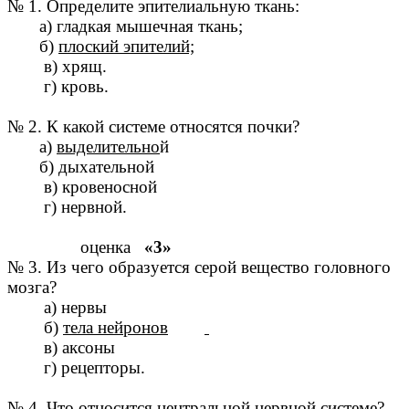
№ 1. Определите эпителиальную ткань:
а) гладкая мышечная ткань;
б)
плоский эпителий;
в) хрящ.
г) кровь.
№ 2. К какой системе относятся почки?
а)
выделительно
й
б) дыхательной
в) кровеносной
г) нервной.
оценка
«3»
№ 3. Из чего образуется серой вещество головного
мозга?
а) нервы
б)
тела нейронов
в) аксоны
г) рецепторы.
№ 4. Что относится центральной нервной системе?