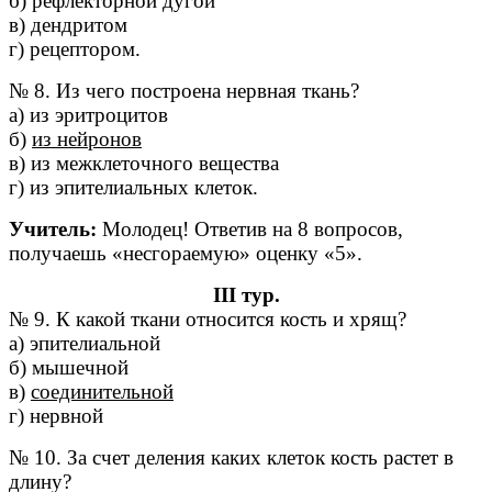
б) рефлекторной дугой
в) дендритом
г) рецептором.
№ 8. Из чего построена нервная ткань?
а) из эритроцитов
б)
из нейронов
в) из межклеточного вещества
г) из эпителиальных клеток.
Учитель:
Молодец! Ответив на 8 вопросов,
получаешь «несгораемую» оценку «5».
III тур.
№ 9. К какой ткани относится кость и хрящ?
а) эпителиальной
б) мышечной
в)
соединительной
г) нервной
№ 10. За счет деления каких клеток кость растет в
длину?