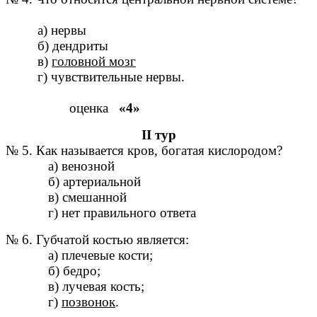
а) нервы
б) дендриты
в)
головной мозг
г) чувствительные нервы.
оценка
«4»
II тур
№ 5. Как называется кров, богатая кислородом?
а) венозной
б) артериальной
в) смешанной
г) нет правильного ответа
№ 6. Губчатой костью является:
а) плечевые кости;
б) бедро;
в) лучевая кость;
г)
позвонок
.