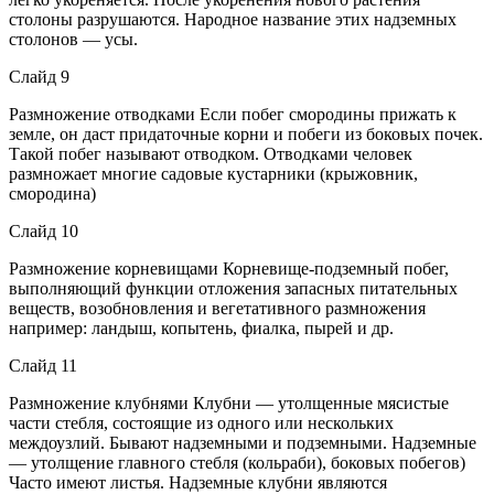
столоны разрушаются. Народное название этих надземных
столонов — усы.
Слайд 9
Размножение отводками Если побег смородины прижать к
земле, он даст придаточные корни и побеги из боковых почек.
Такой побег называют отводком. Отводками человек
размножает многие садовые кустарники (крыжовник,
смородина)
Слайд 10
Размножение корневищами Корневище-подземный побег,
выполняющий функции отложения запасных питательных
веществ, возобновления и вегетативного размножения
например: ландыш, копытень, фиалка, пырей и др.
Слайд 11
Размножение клубнями Клубни — утолщенные мясистые
части стебля, состоящие из одного или нескольких
междоузлий. Бывают надземными и подземными. Надземные
— утолщение главного стебля (кольраби), боковых побегов)
Часто имеют листья. Надземные клубни являются