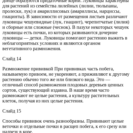
донце образуются придаточные корни. Луковицы характерны
для растений из семейства лилейных (лилии, тюльпаны,
пролески, лук) и амариллисовых (амариллисы, нарциссы,
гиацинты). В зависимости от размещения листьев различают
луковицы чешуевидные (лук, гиацинт), черепитчатые (лилия)
и сборные или сложные (чеснок). В пазухе некоторых чешуек
луковицы есть почки, из которых развиваются дочерние
луковицы — детки. Луковицы помогают растению выжить в
неблагоприятных условиях и являются органом
вегетативного размножения.
Слайд 14
Размножение прививкой При прививках часть побега,
называемую привоем, не укореняют, а приживляют к другому
растению обычно того же или близкого вида. Это —
отличный способ размножения плодовых деревьев ценных
сортов, существующий издавна. В наше время часто
размножают не целые растения, а культуру растительных
клеток, получая из них целые растения.
Слайд 15
Способы прививок очень разнообразны. Прививают целые
веточки и отдельные почки в расщеп побега, к его срезу или
надрезу в коре.