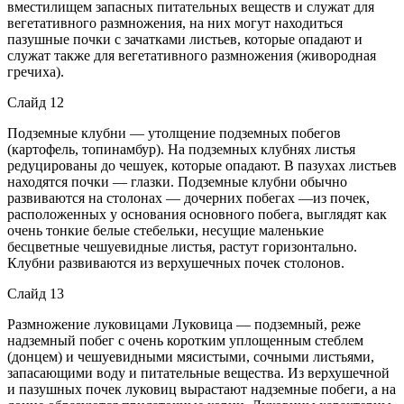
вместилищем запасных питательных веществ и служат для
вегетативного размножения, на них могут находиться
пазушные почки с зачатками листьев, которые опадают и
служат также для вегетативного размножения (живородная
гречиха).
Слайд 12
Подземные клубни — утолщение подземных побегов
(картофель, топинамбур). На подземных клубнях листья
редуцированы до чешуек, которые опадают. В пазухах листьев
находятся почки — глазки. Подземные клубни обычно
развиваются на столонах — дочерних побегах —из почек,
расположенных у основания основного побега, выглядят как
очень тонкие белые стебельки, несущие маленькие
бесцветные чешуевидные листья, растут горизонтально.
Клубни развиваются из верхушечных почек столонов.
Слайд 13
Размножение луковицами Луковица — подземный, реже
надземный побег с очень коротким уплощенным стеблем
(донцем) и чешуевидными мясистыми, сочными листьями,
запасающими воду и питательные вещества. Из верхушечной
и пазушных почек луковиц вырастают надземные побеги, а на