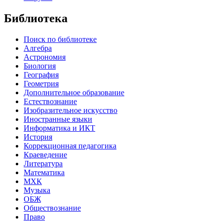
Библиотека
Поиск по библиотеке
Алгебра
Астрономия
Биология
География
Геометрия
Дополнительное образование
Естествознание
Изобразительное искусство
Иностранные языки
Информатика и ИКТ
История
Коррекционная педагогика
Краеведение
Литература
Математика
МХК
Музыка
ОБЖ
Обществознание
Право