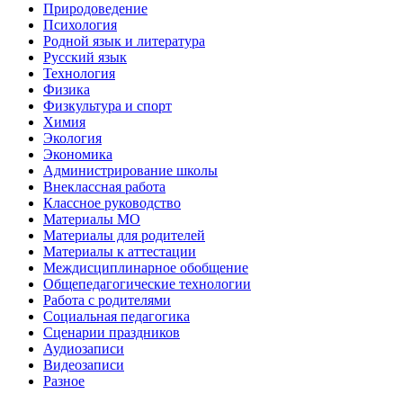
Природоведение
Психология
Родной язык и литература
Русский язык
Технология
Физика
Физкультура и спорт
Химия
Экология
Экономика
Администрирование школы
Внеклассная работа
Классное руководство
Материалы МО
Материалы для родителей
Материалы к аттестации
Междисциплинарное обобщение
Общепедагогические технологии
Работа с родителями
Социальная педагогика
Сценарии праздников
Аудиозаписи
Видеозаписи
Разное