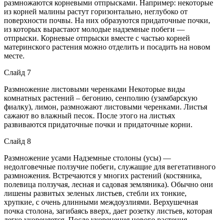
размножаются корневыми отпрысками. Например: некоторые
из корней малины растут горизонтально, неглубоко от
поверхности почвы. На них образуются придаточные почки,
из которых вырастают молодые надземные побеги —
отпрыски. Корневые отпрыски вместе с частью корней
материнского растения можно отделить и посадить на новом
месте.
Слайд 7
Размножение листовыми черенками Некоторые виды
комнатных растений – бегонию, сенполию (узамбарскую
фиалку), лимон, размножают листовыми черенками. Листья
сажают во влажный песок. После этого на листьях
развиваются придаточные почки и придаточные корни.
Слайд 8
Размножение усами Надземные столоны (усы) —
недолговечные ползучие побеги, служащие для вегетативного
размножения. Встречаются у многих растений (костяника,
полевица ползучая, лесная и садовая земляника). Обычно они
лишены развитых зеленых листьев, стебли их тонкие,
хрупкие, с очень длинными междоузлиями. Верхушечная
почка столона, загибаясь вверх, дает розетку листьев, которая
легко укореняется. После укоренения нового растения