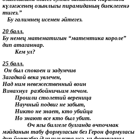
күләгәсенең озынлыгы пирамиданың биеклегенә
тигез.”
Бу галимнең исемен әйтегез.
20 балл.
Бу немец математигын “матемтика короле”
дип атаганнар.
Кем ул?
25 балл.
Он был спокоен и задумчив
Загадкой века увлечен,
Над ним невежественный воин
Взмахнул разбойничьим мечом.
Прошли столетий вереница
Научный подвиг не забыт,
Никто не знает, кто убийца
Но знают все кто был убит.
Өч ягы билгеле булганда өчпочмак
мәйданын табу формуласын без Герон формуласы
дип йөртәбез.Ә чынлыкта исә, ул формуланы