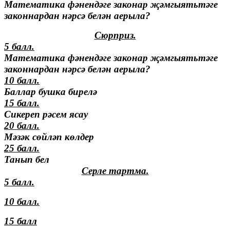
Математика фәнендәге законар җәмгыятьтәге
законнардан нәрсә белән аерыла?
Сюрприз.
5 балл.
Математика фәнендәге законар җәмгыятьтәге
законнардан нәрсә белән аерыла?
10 балл.
Баллар бушка бирелә
15 балл.
Сикереп рәсем ясау
20 балл.
Мәзәк сөйләп көлдер
25 балл.
Танып бел
Серле тартма.
5 балл.
10 балл.
15 балл