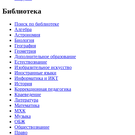
Библиотека
Поиск по библиотеке
Алгебра
Астрономия
Биология
География
Геометрия
Дополнительное образование
Естествознание
Изобразительное искусство
Иностранные языки
Информатика и ИКТ
История
Коррекционная педагогика
Краеведение
Литература
Математика
МХК
Музыка
ОБЖ
Обществознание
Право