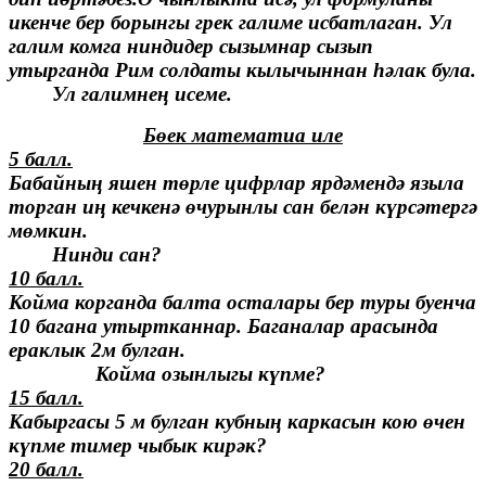
икенче бер борынгы грек галиме исбатлаган. Ул
галим комга ниндидер сызымнар сызып
утырганда Рим солдаты кылычыннан һәлак була.
Ул галимнең исеме.
Бөек математиа иле
5 балл.
Бабайның яшен төрле цифрлар ярдәмендә языла
торган иң кечкенә өчурынлы сан белән күрсәтергә
мөмкин.
Нинди сан?
10 балл.
Койма корганда балта осталары бер туры буенча
10 багана утыртканнар. Баганалар арасында
ераклык 2м булган.
Койма озынлыгы күпме?
15 балл.
Кабыргасы 5 м булган кубның каркасын кою өчен
күпме тимер чыбык кирәк?
20 балл.