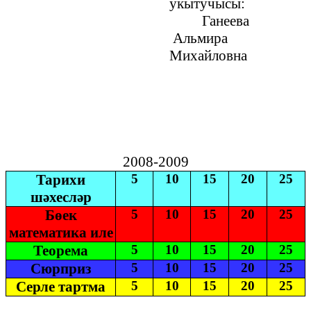
укытучысы:
Ганеева
Альмира
Михайловна
2008-2009
Тарихи
5
10
15
20
25
шәхесләр
Бөек
5
10
15
20
25
математика иле
Теорема
5
10
15
20
25
Сюрприз
5
10
15
20
25
Серле тартма
5
10
15
20
25