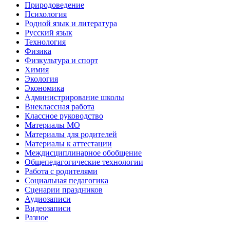
Природоведение
Психология
Родной язык и литература
Русский язык
Технология
Физика
Физкультура и спорт
Химия
Экология
Экономика
Администрирование школы
Внеклассная работа
Классное руководство
Материалы МО
Материалы для родителей
Материалы к аттестации
Междисциплинарное обобщение
Общепедагогические технологии
Работа с родителями
Социальная педагогика
Сценарии праздников
Аудиозаписи
Видеозаписи
Разное