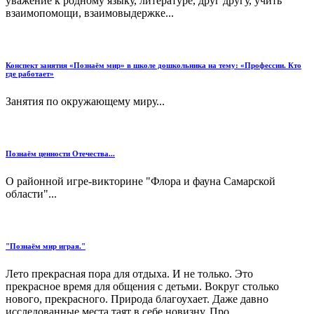
уважение к родному языку, литературе, друг другу, учить
взаимопомощи, взаимовыдержке...
Конспект занятия «Познаём мир» в школе дошкольника на тему: «Профессии. Кто
где работает»
Занятия по окружающему миру...
Познаём ценности Отечества...
О районной игре-викторине "Флора и фауна Самарской
области"...
"Познаём мир играя."
Лето прекрасная пора для отдыха. И не только. Это
прекрасное время для общения с детьми. Вокруг столько
нового, прекрасного. Природа благоухает. Даже давно
исследованные места таят в себе новизну. Про...