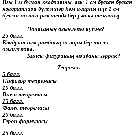
Ягы 1 м булган квадратны, ягы 1 см булган булган
квадратлара бүлгәннәр һәм аларны иңе 1 см
булган поласа рәвешендә бер рәткә тезгәннәр.
Поласаның озынлыгы күпме?
25 балл.
Квадрат һәм ромбның яклары бер тигез
озынлыкта.
Кайсы фигураның мәйданы зуррак?
Теорема.
5 балл.
Пифагор теоремасы.
10 балл.
Виет теоремасы
15 балл.
Фалес теоремасы
20 балл.
Герон формуласы
25 балл.