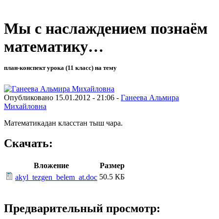
Мы с наслаждением познаём
математику…
план-конспект урока (11 класс) на тему
Опубликовано 15.01.2012 - 21:06 -
Ганеева Альмира
Михайловна
Математикадан класстан тыш чара.
Скачать:
Вложение
Размер
50.5 КБ
akyl_tezgen_belem_at.doc
Предварительный просмотр: