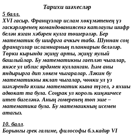
Тарихи шәхесләр
5 балл.
XVI гасыр. Французлар ислам хөкүмәтенең үз
гаскәрләренең командованиясенә катлаулы шифр
белән язган хәбәрен кулга төшерәләр. Бер
математик бу шифрга ачкыч таба. Шуннан соң
французлар исламнарның планнарын беләләр.
Төрки кырында җиңү арты, җиңү яулый
башлыйлар. Бу математикны гаепләп чыгалар,
янәсе ул иблис ярдәмен кулланган. Һәм аны
яндырырга дип хөкем чыгаралар. Ләкин бу
математикны яклап чыгалар, чөнки ул үз
шәхәрендә яхшы математик кына түгел, ә яхшы
адвокат та була. Соңрак ул король киңәшчесе
итеп бигеләнә. Аның гомеренең төп эше –
математика була. Бу матемаикның исемен
атагыз.
10. балл
.
Борынгы грек галиме, философы б.э.кадәр VI