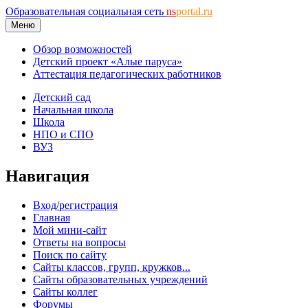
Образовательная социальная сеть
ns
portal.ru
Меню
Обзор возможностей
Детский проект «Алые паруса»
Аттестация педагогических работников
Детский сад
Начальная школа
Школа
НПО и СПО
ВУЗ
Навигация
Вход/регистрация
Главная
Мой мини-сайт
Ответы на вопросы
Поиск по сайту
Сайты классов, групп, кружков...
Сайты образовательных учреждений
Сайты коллег
Форумы