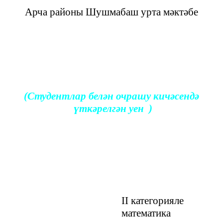
Арча районы Шушмабаш урта мәктәбе
(Студентлар белән очрашу кичәсендә
үткәрелгән уен )
II категорияле
математика