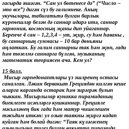
гасырда яшәгән. “Сан ул бөтенесе дә” (“Число –
это все”) дигән сүз бу галимнеке. Аның
укучылары, табигатьтә булган барлык
күренешләр белән дә саннар идарә итә, саннар
гармония, космосның җаны дип уйаганнар.
Беренче 4 сан – 1,2,3,4 – ут, җир, су һәм һаваны ,
бу саннарның суммасы – 10 бар дөньяны
аңлаткан. Бу галим саннарны так һәм җөп, гади
һәм төзелмә саннарга бүлгән, музыканың
математик теориясен ача. Кем ул?
15 балл.
Мисыр гарпедонаптлары үз эшлренең остасы
саналган. Ләкин бервакыт Грециядән килгән кеше
аларга карганда остарак һәм зирәгрәк булып
чыккан. Мисырлылар кунакка пирамиданың
биеклеген исәпләргә кушканнар. Грецияле
мәсьәләнең бик гади һәм матур чишелешен
тәкъдим иткән: ул озын таякны җиргә кадап
куйган һәм болай дигән: “Таяк күләгәсенең
озынлыгына тигез булган вакытта пирамида