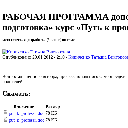
РАБОЧАЯ ПРОГРАММА дополни
подготовка» курс «Путь к пр
методическая разработка (9 класс) по теме
Опубликовано 20.01.2012 - 2:10 -
Кириченко Татьяна Викторов
Вопрос жизненного выбора, профессионального самоопределен
родителей.
Скачать:
Вложение
Размер
78 КБ
put_k_professii.doc
78 КБ
put_k_professii.doc