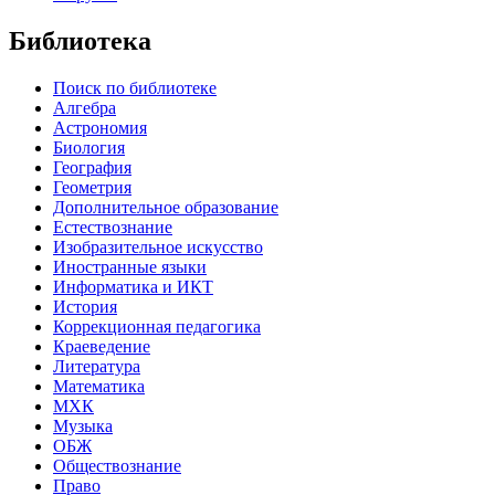
Библиотека
Поиск по библиотеке
Алгебра
Астрономия
Биология
География
Геометрия
Дополнительное образование
Естествознание
Изобразительное искусство
Иностранные языки
Информатика и ИКТ
История
Коррекционная педагогика
Краеведение
Литература
Математика
МХК
Музыка
ОБЖ
Обществознание
Право