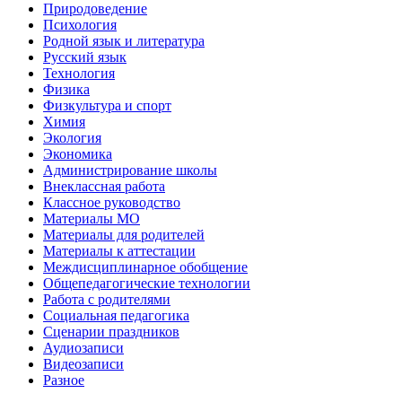
Природоведение
Психология
Родной язык и литература
Русский язык
Технология
Физика
Физкультура и спорт
Химия
Экология
Экономика
Администрирование школы
Внеклассная работа
Классное руководство
Материалы МО
Материалы для родителей
Материалы к аттестации
Междисциплинарное обобщение
Общепедагогические технологии
Работа с родителями
Социальная педагогика
Сценарии праздников
Аудиозаписи
Видеозаписи
Разное