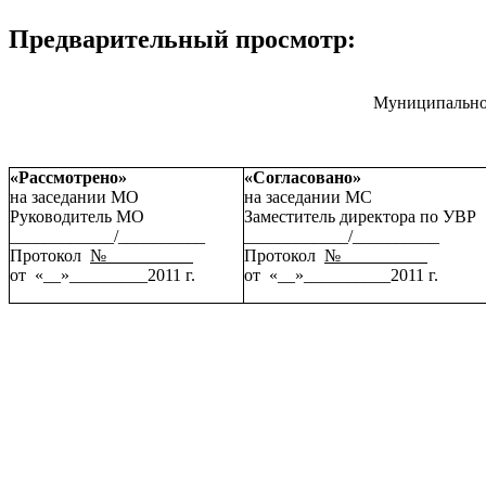
Предварительный просмотр:
Муниципальное
«Рассмотрено»
«Согласовано»
на заседании МО
на заседании МС
Руководитель МО
Заместитель директора по УВР
____________/__________
____________/__________
Протокол
№
Протокол
№
от «__»_________2011 г.
от «__»__________2011 г.