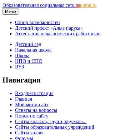
Образовательная социальная сеть
ns
portal.ru
Меню
Обзор возможностей
Детский проект «Алые паруса»
Аттестация педагогических работников
Детский сад
Начальная школа
Школа
НПО и СПО
ВУЗ
Навигация
Вход/регистрация
Главная
Мой мини-сайт
Ответы на вопросы
Поиск по сайту
Сайты классов, групп, кружков...
Сайты образовательных учреждений
Сайты коллег
Форумы