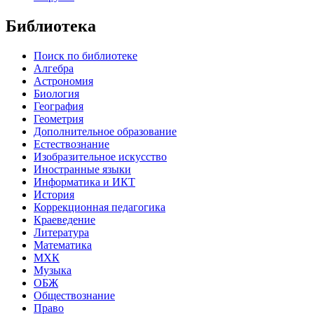
Библиотека
Поиск по библиотеке
Алгебра
Астрономия
Биология
География
Геометрия
Дополнительное образование
Естествознание
Изобразительное искусство
Иностранные языки
Информатика и ИКТ
История
Коррекционная педагогика
Краеведение
Литература
Математика
МХК
Музыка
ОБЖ
Обществознание
Право