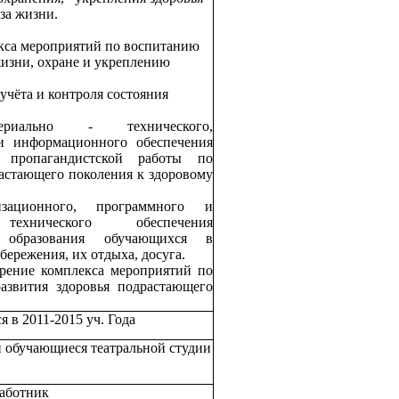
за жизни.
екса мероприятий по воспитанию
жизни, охране и укреплению
учёта и контроля состояния
ериально - технического,
 и информационного обеспечения
 пропагандистской работы по
стающего поколения к здоровому
изационного, программного и
технического обеспечения
о образования обучающихся в
бережения, их отдыха, досуга.
дрение комплекса мероприятий по
азвития здоровья подрастающего
 в 2011-2015 уч. Года
и обучающиеся театральной студии
работник