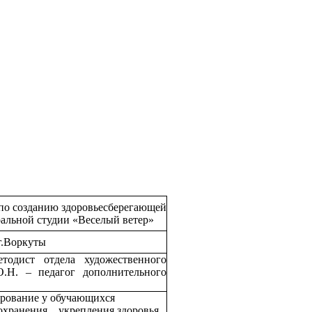
по созданию здоровьесберегающей
ральной студии «Веселый ветер»
г.Воркуты
тодист отдела художественного
О.Н. – педагог дополнительного
рование у обучающихся
охранения, укрепления здоровья