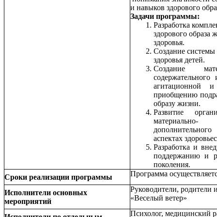
и навыков здорового обра
Задачи программы:
Разработка компл
здорового образа 
здоровья.
Создание системы 
здоровья детей.
Создание мат
содержательного
агитационной и
приобщению подра
образу жизни.
Развитие орган
материально- 
дополнительног
аспектах здоровьес
Разработка и вне
поддержанию и р
поколения.
Программа осуществляется
Сроки реализации программы
Руководители, родители 
Исполнители основных
«Веселый ветер»
мероприятий
Психолог, медицинский 
Исполнители по отдельным