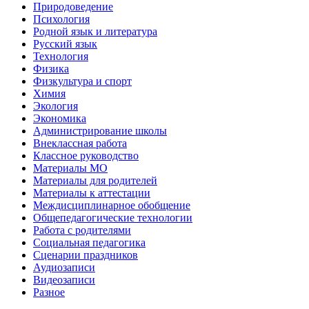
Природоведение
Психология
Родной язык и литература
Русский язык
Технология
Физика
Физкультура и спорт
Химия
Экология
Экономика
Администрирование школы
Внеклассная работа
Классное руководство
Материалы МО
Материалы для родителей
Материалы к аттестации
Междисциплинарное обобщение
Общепедагогические технологии
Работа с родителями
Социальная педагогика
Сценарии праздников
Аудиозаписи
Видеозаписи
Разное