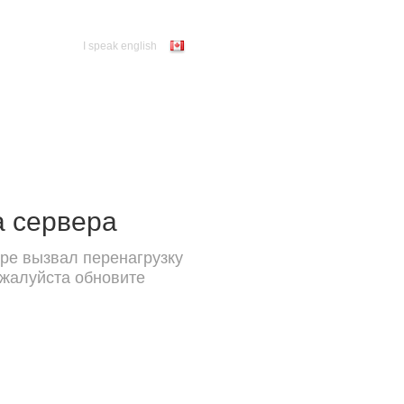
I speak english
а сервера
ре вызвал перенагрузку
ожалуйста обновите