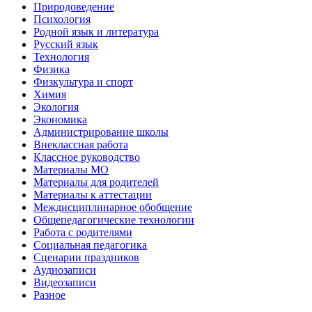
Природоведение
Психология
Родной язык и литература
Русский язык
Технология
Физика
Физкультура и спорт
Химия
Экология
Экономика
Администрирование школы
Внеклассная работа
Классное руководство
Материалы МО
Материалы для родителей
Материалы к аттестации
Междисциплинарное обобщение
Общепедагогические технологии
Работа с родителями
Социальная педагогика
Сценарии праздников
Аудиозаписи
Видеозаписи
Разное