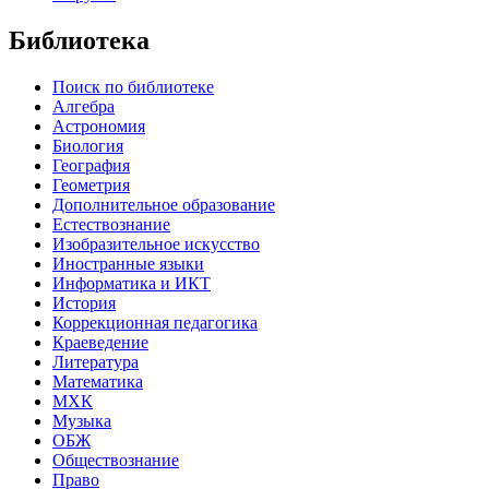
Библиотека
Поиск по библиотеке
Алгебра
Астрономия
Биология
География
Геометрия
Дополнительное образование
Естествознание
Изобразительное искусство
Иностранные языки
Информатика и ИКТ
История
Коррекционная педагогика
Краеведение
Литература
Математика
МХК
Музыка
ОБЖ
Обществознание
Право