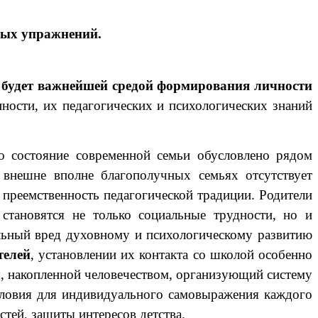
вых упражнений.
да будет важнейшей средой формирования личности
нности, их педагогических и психологических знаний
то состояние современной семьи обусловлено рядом
о внешне вполне благополучных семьях отсутствует
 преемственность педагогической традиции. Родители
становятся не только социальные трудности, но и
ельный вред духовному и психологическому развитию
телей
, установлении их контакта со школой особенно
ы, накопленной человечеством, организующий систему
словия для индивидуального самовыражения каждого
тей, защиты интересов детства.