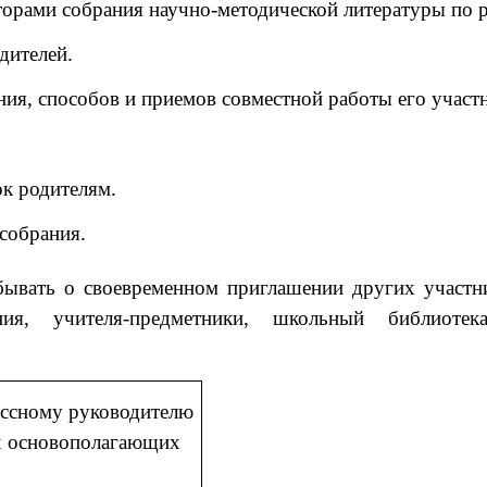
орами собрания научно-методической литературы по 
дителей.
ния, способов и приемов совместной работы его участ
ок родителям.
собрания.
абывать о своевременном приглашении других участн
ния, учителя-предметники, школьный библиотек
ассному руководителю
их основополагающих