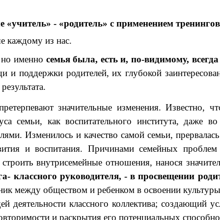
 «учитель» - «родитель» с применением тренинго
ые каждому из нас.
, но именно
семья была, есть и, по-видимому, всег
щи и поддержки родителей, их глубокой заинтересова
результата.
претерпевают значительные изменения. Известно, ч
са семьи, как воспитательного института, даже в
ями. Изменилось и качество самой семьи, прервалась
вития и воспитания. Причинами семейных проблем 
 строить внутрисемейные отношения, нанося значит
га- классного руководителя, - в просвещении роди
дник между обществом и ребенком в освоении культур
й деятельности классного коллектива; создающий у
овторимости и раскрытия его потенциальных способнос