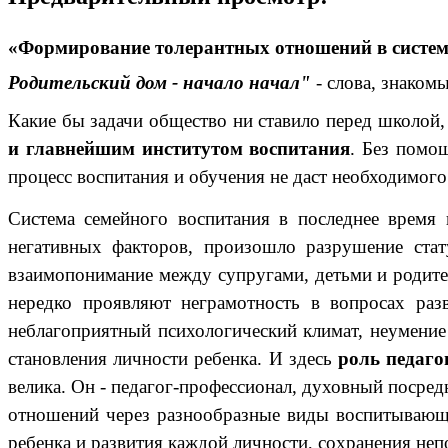
«Формирование толерантных отношений в системе
Родительский дом - начало начал"
- слова, знаком
Какие бы задачи общество ни ставило перед школой
и главнейшим институтом воспитания
. Без помо
процесс воспитания и обучения не даст необходимого 
Система семейного воспитания в последнее время 
негативных факторов, произошло разрушение стату
взаимопонимание между супругами, детьми и родител
нередко проявляют неграмотность в вопросах раз
неблагоприятный психологический климат, неумение
становления личности ребенка. И здесь
роль педаго
велика. Он - педагог-профессионал, духовный посре
отношений через разнообразные виды воспитывающе
ребенка и развития каждой личности, сохранения неп