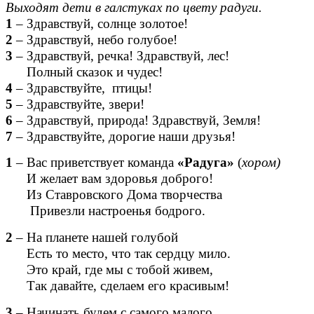
Выходят дети в галстуках по цвету радуги.
1
– Здравствуй, солнце золотое!
2
– Здравствуй, небо голубое!
3
– Здравствуй, речка! Здравствуй, лес!
Полный сказок и чудес!
4
– Здравствуйте, птицы!
5
– Здравствуйте, звери!
6
– Здравствуй, природа! Здравствуй, Земля!
7
– Здравствуйте, дорогие наши друзья!
1
– Вас приветствует команда
«Радуга»
(
хором)
И желает вам здоровья доброго!
Из Ставровского Дома творчества
Привезли настроенья бодрого.
2
– На планете нашей голубой
Есть то место, что так сердцу мило.
Это край, где мы с тобой живем,
Так давайте, сделаем его красивым!
3
– Начинать будем с самого малого