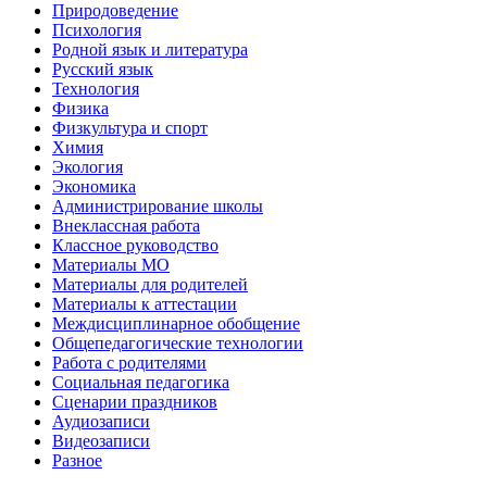
Природоведение
Психология
Родной язык и литература
Русский язык
Технология
Физика
Физкультура и спорт
Химия
Экология
Экономика
Администрирование школы
Внеклассная работа
Классное руководство
Материалы МО
Материалы для родителей
Материалы к аттестации
Междисциплинарное обобщение
Общепедагогические технологии
Работа с родителями
Социальная педагогика
Сценарии праздников
Аудиозаписи
Видеозаписи
Разное