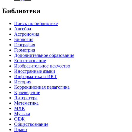
Библиотека
Поиск по библиотеке
Алгебра
Астрономия
Биология
География
Геометрия
Дополнительное образование
Естествознание
Изобразительное искусство
Иностранные языки
Информатика и ИКТ
История
Коррекционная педагогика
Краеведение
Литература
Математика
МХК
Музыка
ОБЖ
Обществознание
Право