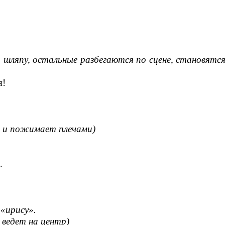
 шляпу, остальные разбегаются по сцене, становятс
я!
 и пожимает плечами)
.
 «ирису».
и ведет на центр)