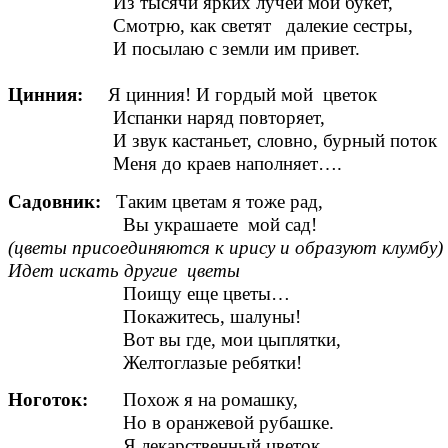
Из тысячи ярких лучей мой букет,
Смотрю, как светят далекие сестры,
И посылаю с земли им привет.
Цинния:
Я цинния! И гордый мой цветок
Испанки наряд повторяет,
И звук кастаньет, словно, бурный поток
Меня до краев наполняет….
Садовник:
Таким цветам я тоже рад,
Вы украшаете мой сад!
(цветы присоединяются к ирису и образуют клумбу)
Идет искать другие цветы
Поищу еще цветы…
Покажитесь, шалуны!
Вот вы где, мои цыплятки,
Желтоглазые ребятки!
Ноготок:
Похож я на ромашку,
Но в оранжевой рубашке.
Я лекарственный цветок,