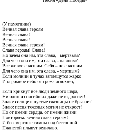
Песня «День Победы»
(У памятника)
Вечная слава героям
Вечная слава!
Вечная слава!
Вечная слава героям!
Слава героям! Слава!
Но зачем она им, эта слава, - мертвым?
Для чего она им, эта слава, - павшим?
Все живое спасшим. Себя – не спасшим.
Для чего она им, эта слава, - мертвым?
Если молнии в тучах заплещутся жарко
И огромное небо от грома оглохнет,
Если крикнут все люди земного шара,
Ни один из погибших даже не вздрогнет!
Знаю: солнце в пустые глазницы не брызнет!
Знаю: песня тяжелых могил не откроет!
Но от имени сердца, от имени жизни
Повторяем: вечная слава героям!
И бессмертные гимны над бессонной
Планетой плывут величаво.