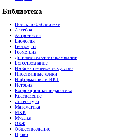
Библиотека
Поиск по библиотеке
Алгебра
Астрономия
Биология
География
Геометрия
Дополнительное образование
Естествознание
Изобразительное искусство
Иностранные языки
Информатика и ИКТ
История
Коррекционная педагогика
Краеведение
Литература
Математика
МХК
Музыка
ОБЖ
Обществознание
Право