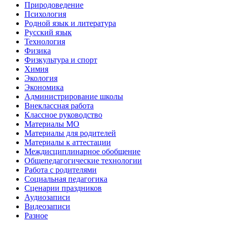
Природоведение
Психология
Родной язык и литература
Русский язык
Технология
Физика
Физкультура и спорт
Химия
Экология
Экономика
Администрирование школы
Внеклассная работа
Классное руководство
Материалы МО
Материалы для родителей
Материалы к аттестации
Междисциплинарное обобщение
Общепедагогические технологии
Работа с родителями
Социальная педагогика
Сценарии праздников
Аудиозаписи
Видеозаписи
Разное