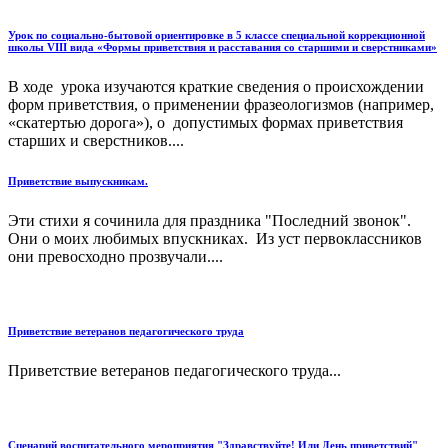
Урок по социально-бытовой ориентировке в 5 классе специальной коррекционной
школы VIII вида «Формы приветствия и расставания со старшими и сверстниками»
В ходе урока изучаются краткие сведения о происхождении
форм приветствия, о применении фразеологизмов (например,
«скатертью дорога»), о допустимых формах приветствия
старших и сверстников....
Приветствие выпускникам.
Эти стихи я сочинила для праздника "Последний звонок".
Они о моих любимых впускниках. Из уст первоклассников
они превосходно прозвучали....
Приветствие ветеранов педагогического труда
Приветствие ветеранов педагогического труда...
Сценарий воспитательного мероприятия "Здравствуйте! Или День приветствий"