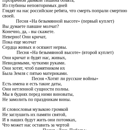
Прозрачной дымкой тишина объята,
Из глубины неповторимых дней
Глядят на нас российские ребята, что смерть попрали смертию
своей.
Песня «На безымянной высоте» (первый куплет)
Вы думаете павшие молчат?
Конечно, да, - вы скажете.
Неверно! Они кричат,
Пока еще молчат
Сердца живых и осязают нервы.
Песня «На безымянной высоте» (второй куплет)
Они кричат и будят нас, живых,
Невидимыми, чуткими руками.
Они хотят, чтоб памятником их
Была Земля с пятью материками.
Песня «Хотят ли русские войны»
Есть имена и есть такие даты,
Они нетленной сущности полны.
Мы в буднях перед ними виноваты,
Не замолить по праздникам вины.
И словословья музыкою громкой
Не заглушить их памяти святой,
И в наших будут жить они потомках,
Что может нас оставить за чертой