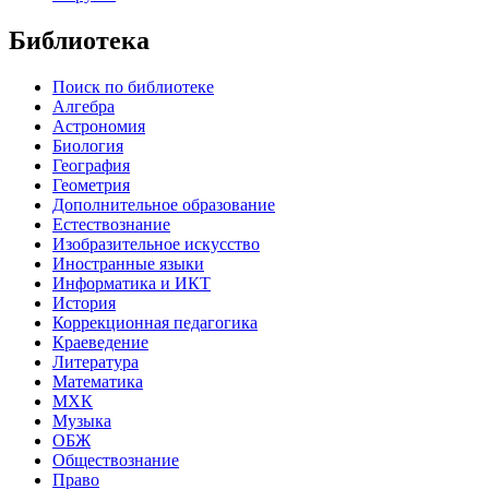
Библиотека
Поиск по библиотеке
Алгебра
Астрономия
Биология
География
Геометрия
Дополнительное образование
Естествознание
Изобразительное искусство
Иностранные языки
Информатика и ИКТ
История
Коррекционная педагогика
Краеведение
Литература
Математика
МХК
Музыка
ОБЖ
Обществознание
Право