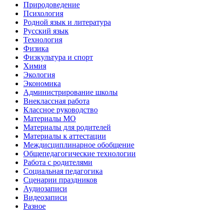
Природоведение
Психология
Родной язык и литература
Русский язык
Технология
Физика
Физкультура и спорт
Химия
Экология
Экономика
Администрирование школы
Внеклассная работа
Классное руководство
Материалы МО
Материалы для родителей
Материалы к аттестации
Междисциплинарное обобщение
Общепедагогические технологии
Работа с родителями
Социальная педагогика
Сценарии праздников
Аудиозаписи
Видеозаписи
Разное