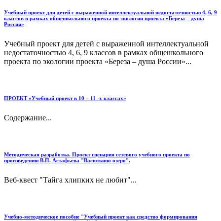
Учебный проект для детей с выраженной интеллектуальной недостаточностью 4, 6, 9
классов в рамках общешкольного проекта по экологии проекта «Береза – душа
России»
Учебный проект для детей с выраженной интеллектуальной
недостаточностью 4, 6, 9 классов в рамках общешкольного
проекта по экологии проекта «Береза – душа России»...
ПРОЕКТ «Учебный проект в 10 – 11 -х классах»
Содержание...
Методическая разработка. Проект сценария сетевого учебного проекта по
произведению В.П. Астафьева "Васюткино озеро".
Веб-квест "Тайга хлипких не любит"...
Учебно-методическое пособие "Учебный проект как средство формирования