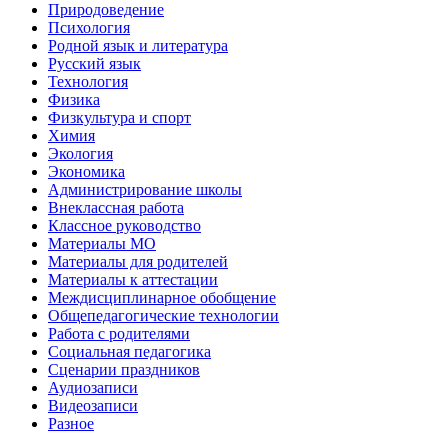
Природоведение
Психология
Родной язык и литература
Русский язык
Технология
Физика
Физкультура и спорт
Химия
Экология
Экономика
Администрирование школы
Внеклассная работа
Классное руководство
Материалы МО
Материалы для родителей
Материалы к аттестации
Междисциплинарное обобщение
Общепедагогические технологии
Работа с родителями
Социальная педагогика
Сценарии праздников
Аудиозаписи
Видеозаписи
Разное