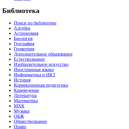
Библиотека
Поиск по библиотеке
Алгебра
Астрономия
Биология
География
Геометрия
Дополнительное образование
Естествознание
Изобразительное искусство
Иностранные языки
Информатика и ИКТ
История
Коррекционная педагогика
Краеведение
Литература
Математика
МХК
Музыка
ОБЖ
Обществознание
Право