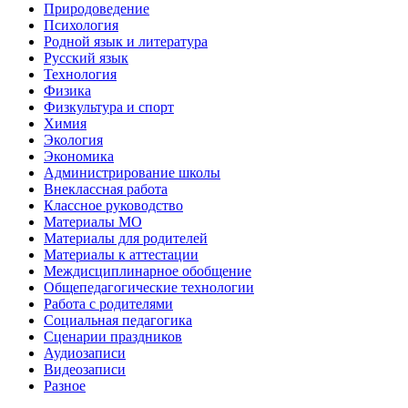
Природоведение
Психология
Родной язык и литература
Русский язык
Технология
Физика
Физкультура и спорт
Химия
Экология
Экономика
Администрирование школы
Внеклассная работа
Классное руководство
Материалы МО
Материалы для родителей
Материалы к аттестации
Междисциплинарное обобщение
Общепедагогические технологии
Работа с родителями
Социальная педагогика
Сценарии праздников
Аудиозаписи
Видеозаписи
Разное