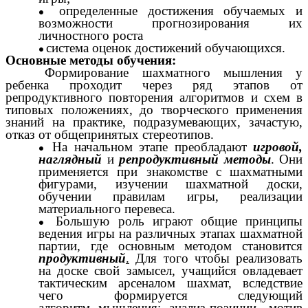
определенные достижения обучаемых и
возможности прогнозирования их
личностного роста
система оценок достижений обучающихся.
Основные методы обучения:
Формирование шахматного мышления у
ребенка проходит через ряд этапов от
репродуктивного повторения алгоритмов и схем в
типовых положениях, до творческого применения
знаний на практике, подразумевающих, зачастую,
отказ от общепринятых стереотипов.
На начальном этапе преобладают
игровой,
наглядный
и
репродуктивный методы
. Они
применяется при знакомстве с шахматными
фигурами, изучении шахматной доски,
обучении правилам игры, реализации
материального перевеса.
Большую роль играют общие принципы
ведения игры на различных этапах шахматной
партии, где основным методом становится
продуктивный
.
Для того чтобы реализовать
на доске свой замысел, учащийся овладевает
тактическим арсеналом шахмат, вследствие
чего формируется следующий
алгоритм мышления: анализ позиции - мотив