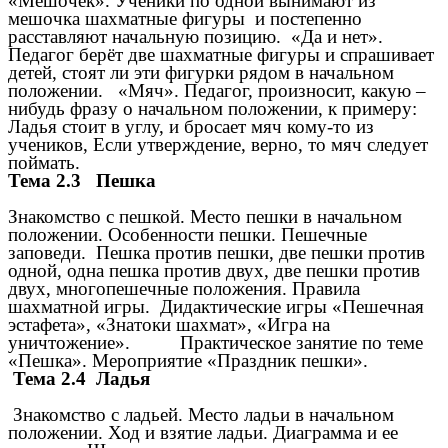
«Мешочек». Ученики по одной вынимают из
мешочка шахматные фигуры и постепенно
расставляют начальную позицию.
«Да и нет».
Педагог берёт две шахматные фигуры и спрашивает
детей, стоят ли эти фигурки рядом в начальном
положении.
«Мяч». Педагог, произносит, какую –
нибудь фразу о начальном положении, к примеру:
Ладья стоит в углу, и бросает мяч кому-то из
учеников, Если утверждение, верно, то мяч следует
поймать.
Тема 2.3 Пешка
Знакомство с пешкой. Место пешки в начальном
положении. Особенности пешки. Пешечные
заповеди. Пешка против пешки, две пешки против
одной, одна пешка против двух, две пешки против
двух, многопешечные положения. Правила
шахматной игры.
Дидактические игры «Пешечная
эстафета», «Знатоки шахмат», «Игра на
уничтожение».
Практическое занятие по теме
«Пешка».
Мероприятие «Праздник пешки».
Тема 2.4 Ладья
Знакомство с ладьей. Место ладьи в начальном
положении. Ход и взятие ладьи. Диаграмма и ее