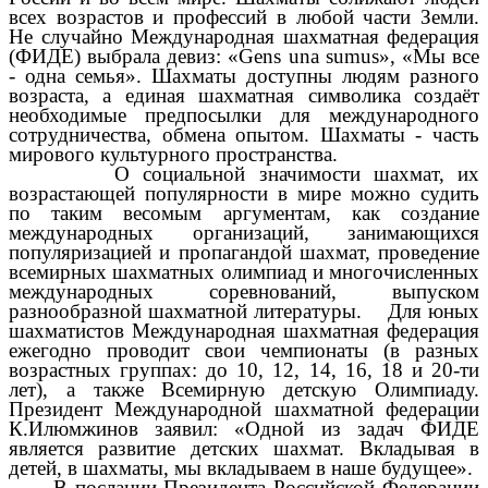
всех возрастов и профессий в любой части Земли.
Не случайно Международная шахматная федерация
(ФИДЕ) выбрала девиз: «Gens una sumus», «Мы все
- одна семья». Шахматы доступны людям разного
возраста, а единая шахматная символика создаёт
необходимые предпосылки для международного
сотрудничества, обмена опытом. Шахматы - часть
мирового культурного пространства.
О социальной значимости шахмат, их
возрастающей популярности в мире можно судить
по таким весомым аргументам, как создание
международных организаций, занимающихся
популяризацией и пропагандой шахмат, проведение
всемирных шахматных олимпиад и многочисленных
международных соревнований, выпуском
разнообразной шахматной литературы. Для юных
шахматистов Международная шахматная федерация
ежегодно проводит свои чемпионаты (в разных
возрастных группах: до 10, 12, 14, 16, 18 и 20-ти
лет), а также Всемирную детскую Олимпиаду.
Президент Международной шахматной федерации
К.Илюмжинов заявил: «Одной из задач ФИДЕ
является развитие детских шахмат. Вкладывая в
детей, в шахматы, мы вкладываем в наше будущее».
В послании Президента Российской Федерации