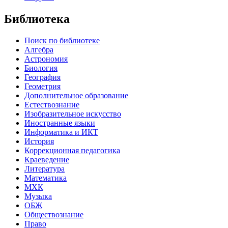
Библиотека
Поиск по библиотеке
Алгебра
Астрономия
Биология
География
Геометрия
Дополнительное образование
Естествознание
Изобразительное искусство
Иностранные языки
Информатика и ИКТ
История
Коррекционная педагогика
Краеведение
Литература
Математика
МХК
Музыка
ОБЖ
Обществознание
Право