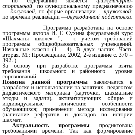
по содержанию является
физкультурно-
спортивной
по функциональному предназначению
—
досуговой,
по форме организации —
кружковой
;
по времени реализации —
двухгодичной подготовки
.
Программа разработана на основе
программы автора И. Г. Сухина
федеральный курс
«Шахматы школе» ", с учётом требований
программы общеобразовательных учреждений.
Начальные классы (1 – 4). В двух частях. Часть
вторая. М.: Просвещение, 2002, 2-е издание с. 370 –
392. )
За основу при разработке программы взяты
требования школьного и районного уровня
соревнований
Новизна данной программы
заключается в
разработке и использовании на занятиях педагогом
дидактического материала (карточки, шахматные
этюды и задачи), активизирующих общие и
индивидуальные логические особенности
обучающихся; применении метода исследования
(написание рефератов и докладов по истории
шахмат.
Актуальность программы
продиктована
требованиями времени. Так как формирование