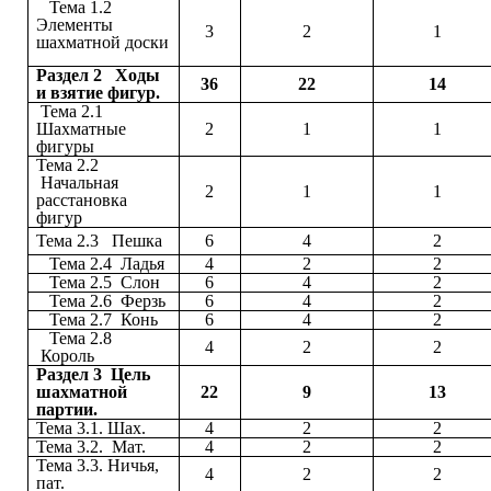
Тема 1.2
Элементы
3
2
1
шахматной доски
Раздел 2 Ходы
36
22
14
и взятие фигур.
Тема 2.1
Шахматные
2
1
1
фигуры
Тема 2.2
Начальная
2
1
1
расстановка
фигур
Тема 2.3 Пешка
6
4
2
Тема 2.4 Ладья
4
2
2
Тема 2.5 Слон
6
4
2
Тема 2.6 Ферзь
6
4
2
Тема 2.7 Конь
6
4
2
Тема 2.8
4
2
2
Король
Раздел 3 Цель
шахматной
22
9
13
партии.
Тема 3.1. Шах.
4
2
2
Тема 3.2. Мат.
4
2
2
Тема 3.3.
Ничья,
4
2
2
пат.