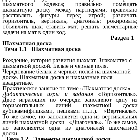
шахматного кодекса; правильно помещать
шахматную доску между партнерами; правильно
расставлять фигуры перед игрой; различать
горизонталь, вертикаль, диагональ; рокировать;
объявлять шах; ставить мат; решать элементарные
задачи на мат в один ход.
Раздел 1
Шахматная доска
Тема 1.1 Шахматная доска
Рождение, история развития шахмат. Знакомство с
шахматной доской. Белые и черные поля.
Чередование белых и черных полей на шахматной
доске. Шахматная доска и шахматные поля
квадратные.
Практическое занятие по теме «Шахматная доска».
Дидактические игры и задания
«Горизонталь».
Двое играющих по очереди заполняют одну из
горизонтальных линий шахматной доски
кубиками(фишками, пешками ит.п.).
«Вертикаль».
То же самое, но заполняется одна из вертикальных
линий шахматной доски «Диагональ». То же самое,
но заполняется одна из диагоналей шахматной
доски.
Тема 1.2 Элементы шахматной доски