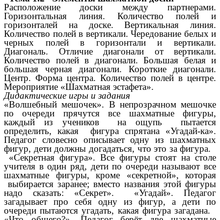
Расположение доски между партнерами.
Горизонтальная линия. Количество полей и
горизонталей на доске. Вертикальная линия.
Количество полей в вертикали. Чередование белых и
черных полей в горизонтали и вертикали.
Диагональ. Отличие диагонали от вертикали.
Количество полей в диагонали. Большая белая и
большая черная диагонали. Короткие диагонали.
Центр. Форма центра. Количество полей в центре.
Мероприятие «Шахматная эстафета».
Дидактические игры и задания
«Волшебный мешочек». В непрозрачном мешочке
по очереди прячутся все шахматные фигуры,
каждый из учеников на ощупь пытается
определить, какая фигура спрятана «Угадай-ка».
Педагог словесно описывает одну из шахматных
фигур, дети должны догадаться, что это за фигура.
«Секретная фигура». Все фигуры стоят на столе
учителя в один ряд, дети по очереди называют все
шахматные фигуры, кроме «секретной», которая
выбирается заранее; вместо названия этой фигуры
надо сказать: «Секрет». «Угадай». Педагог
загадывает про себя одну из фигур, а дети по
очереди пытаются угадать, какая фигура загадана.
«Что общего?». Педагог берёт две шахматные