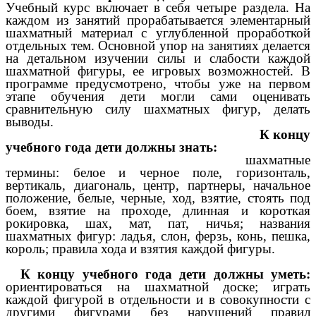
Учебный курс включает в себя четыре раздела. На
каждом из занятий прорабатывается элементарный
шахматный материал с углубленной проработкой
отдельных тем. Основной упор на занятиях делается
на детальном изучении силы и слабости каждой
шахматной фигуры, ее игровых возможностей. В
программе предусмотрено, чтобы уже на первом
этапе обучения дети могли сами оценивать
сравнительную силу шахматных фигур, делать
выводы.
К концу
учебного года дети должны знать:
шахматные
термины: белое и черное поле, горизонталь,
вертикаль, диагональ, центр, партнеры, начальное
положение, белые, черные, ход, взятие, стоять под
боем, взятие на проходе, длинная и короткая
рокировка, шах, мат, пат, ничья; названия
шахматных фигур: ладья, слон, ферзь, конь, пешка,
король; правила хода и взятия каждой фигуры.
К концу учебного года дети должны уметь:
ориентироваться на шахматной доске; играть
каждой фигурой в отдельности и в совокупности с
другими фигурами без нарушений правил