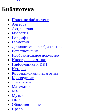
Библиотека
Поиск по библиотеке
Алгебра
Астрономия
Биология
География
Геометрия
Дополнительное образование
Естествознание
Изобразительное искусство
Иностранные языки
Информатика и ИКТ
История
Коррекционная педагогика
Краеведение
Литература
Математика
МХК
Музыка
ОБЖ
Обществознание
Право