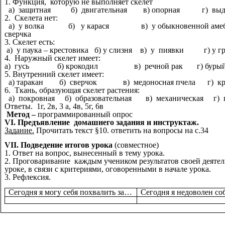
1. Функция, которую не выполняет скелет
а) защитная б) двигательная в) опорная г) выде
2. Скелета нет:
а) у волка б) у карася в) у обыкновенной аме
сверчка
3. Скелет есть:
а) у паука – крестовика б) у слизня в) у пиявки г) у гр
4. Наружный скелет имеет:
а) гусь б) крокодил в) речной рак г) бурый 
5. Внутренний скелет имеет:
а) таракан б) сверчок в) медоносная пчела г) кр
6. Ткань, образующая скелет растения:
а) покровная б) образовательная в) механическая г) п
Ответы. 1г, 2в, 3 а, 4в, 5г, 6в
Метод –
программированный опрос
VI. Предъявление домашнего задания и инструктаж.
Задание.
Прочитать текст §10. ответить на вопросы на с.34
VII. Подведение итогов урока
(совместное)
1. Ответ на вопрос, вынесенный в тему урока.
2. Проговаривание каждым учеником результатов своей деятел
уроке, в связи с критериями, оговоренными в начале урока.
3. Рефлексия.
Сегодня я могу себя похвалить за…
Сегодня я недоволен с