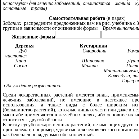
используют для лечения заболеваний, отличаются – малина – к
остальные – травы)
Самостоятельная работа
(в парах)
Задание:
распределите предложенных вам на рис. учебника с.3
группы в зависимости от жизненной формы
Время выполнени
Жизненные формы
Деревья Кустарники Тр
Дуб Смородина Ромашк
чистотел
Липа Шиповник Душица,кр
Сосна Малина Пастушья с
Мать-и- мачеха
Календула, па
Горец птич
Обсуждение результатов.
Среди лекарственных растений имеются виды, применяемы
лече-ния заболеваний, не имеющие в настоящее вре
использования, а также виды с более широким испо
(большинство растений), кото-рые лишь отчасти или даже в н
масштабе применяются в ле-чебных целях, ибо основное их и
относится к другой области.
К числу сугубо лекарственных растений, не имеющих другого
принадлежат, например, ядовитые для человеческого организм
как белена черная, дурман обыкновенный.