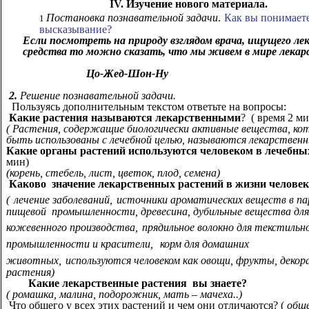
IV. Изучение нового материала.
Постановка познавательной задачи
.
Как вы понимает
высказывание?
Если посмотреть на природу взглядом врача, ищущего ле
средства то можно сказать, что мы живем в мир
Цо-Жед-Шон-Ну
2.
Решение познавательной задачи.
Пользуясь дополнительным текстом ответьте на вопросы:
Какие растения называются лекарственными
? ( время 2 ми
( Растения, содержащие биологически активные вещества, ко
быть использованы с лечебной целью, называются лекарственн
Какие органы растений используются человеком в лечебны
мин)
(корень, стебель, лист, цветок, плод, семена)
Каково значение лекарственных растений в жизни челове
(
лечение заболеваний,
источники ароматических веществ в п
пищевой промышленности, древесина, дубильные вещества для
кожевенного производства,
прядильное волокно для текстильн
промышленности и красители,
корм для домашних
животных,
используются человеком как овощи, фрукты, деко
растения)
Какие лекарственные растения вы знаете?
( ромашка, малина, подорожник, мать – мачеха..)
Что общего у всех этих растений и чем они отличаются? (
обще