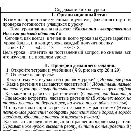
.
Содержание и ход урока
I. Организационный этап
.
Взаимное приветствие учеников и учителя, фиксация отсутст
проверка готовности учащихся к уроку.
Тема урока записана на доске:
«Какие они - лекарственны
Нижего-родской области? »
Сегодня, как всегда, в течении всего урока вы будете зарабаты
урока баллы, и в конце урока каждый получит оценку.
«5» ≥ 17 «4» ≥ 13 «3» ≥ 8
Цель урока – ответить на поставленный вопрос, но сначала в
что изучали на прошлом уроке
II. Проверка домашнего задания.
1. Откройте тетради и учебники ( § 9, рис на стр.28 и 29)
2. Ответьте на вопросы:
- Какую тему мы изучали на прошлом уроке? (
Ядовитые раст
- Какие растения называются ядовитыми? (
Ядовитыми назыв
растения, которые вырабатывают токсические вещества(фи
- Как можно отравиться растениями? (
С пищей, при дыхании, ч
- Где можно встретить ядовитые растения? (
В хвойных лесах, н
топких местах, по берегам рек, на лугах, полях, вблизи жилья
)
-Что нужно знать при встрече с незнакомым растением? (
Нельз
незнако-мое растение; собирать растения вдоль дорог, в города
заводами; ядовитые растения трогать руками).
-Как оказать первую помощь при отравлении ядовитым растен
(
Промыть же-лудок, вызвать рвоту, выпить активированный у
слабительное; обратиться к врачу
)