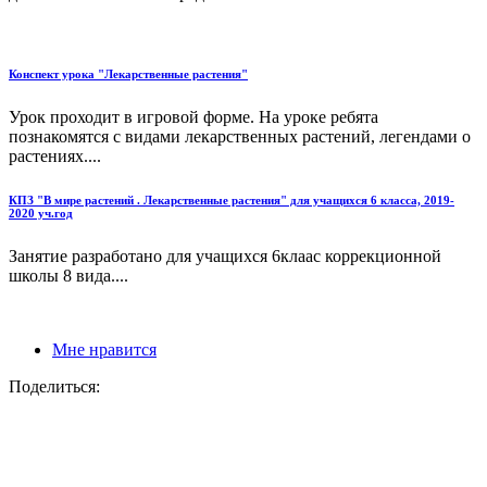
Конспект урока "Лекарственные растения"
Урок проходит в игровой форме. На уроке ребята
познакомятся с видами лекарственных растений, легендами о
растениях....
КПЗ "В мире растений . Лекарственные растения" для учащихся 6 класса, 2019-
2020 уч.год
Занятие разработано для учащихся 6клаас коррекционной
школы 8 вида....
Мне нравится
Поделиться: