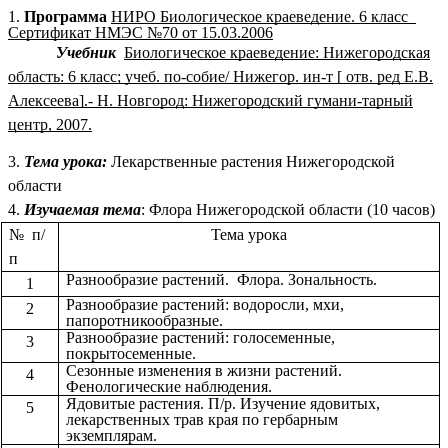
1.
Программа
НИРО Биологическое краеведение. 6 класс
Сертификат НМЭС №70 от 15.03.2006
Учебник
Биологическое краеведение: Нижегородская
область: 6 класс; учеб. по-собие/ Нижегор. ин-т [ отв. ред Е.В.
Алексеева].- Н. Новгород: Нижегородский гумани-тарный
центр, 2007.
3.
Тема урока:
Лекарственные растения Нижегородской
области
4.
Изучаемая тема
: Флора Нижегородской области (10 часов)
№ п/
Тема урока
п
Разнообразие растений. Флора. Зональность.
1
Разнообразие растений: водоросли, мхи,
2
папоротникообразные.
Разнообразие растений: голосеменные,
3
покрытосеменные.
Сезонные изменения в жизни растений.
4
Фенологические наблюдения.
Ядовитые растения. П/р. Изучение ядовитых,
5
лекарственных трав края по гербарным
экземплярам.