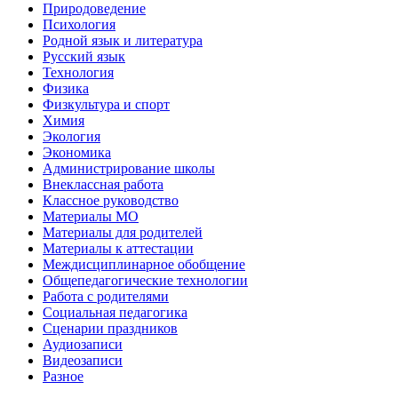
Природоведение
Психология
Родной язык и литература
Русский язык
Технология
Физика
Физкультура и спорт
Химия
Экология
Экономика
Администрирование школы
Внеклассная работа
Классное руководство
Материалы МО
Материалы для родителей
Материалы к аттестации
Междисциплинарное обобщение
Общепедагогические технологии
Работа с родителями
Социальная педагогика
Сценарии праздников
Аудиозаписи
Видеозаписи
Разное