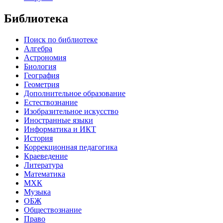
Библиотека
Поиск по библиотеке
Алгебра
Астрономия
Биология
География
Геометрия
Дополнительное образование
Естествознание
Изобразительное искусство
Иностранные языки
Информатика и ИКТ
История
Коррекционная педагогика
Краеведение
Литература
Математика
МХК
Музыка
ОБЖ
Обществознание
Право