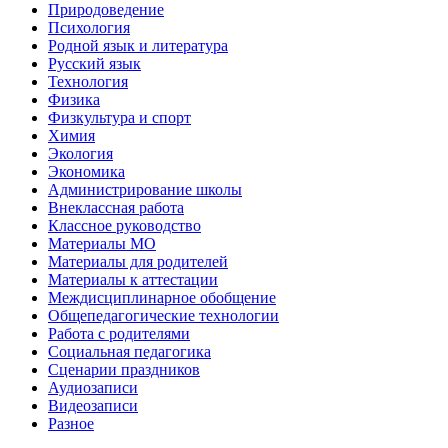
Природоведение
Психология
Родной язык и литература
Русский язык
Технология
Физика
Физкультура и спорт
Химия
Экология
Экономика
Администрирование школы
Внеклассная работа
Классное руководство
Материалы МО
Материалы для родителей
Материалы к аттестации
Междисциплинарное обобщение
Общепедагогические технологии
Работа с родителями
Социальная педагогика
Сценарии праздников
Аудиозаписи
Видеозаписи
Разное