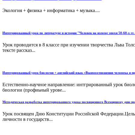
Экология + физика + информатика + музыка....
Интегрированный урок по литературе и истории "Человек на изломе эпохи 50-60-х гг.
Урок проводится в 8 классе при изучении творчества Льва Тол
тексте рассказ...
Интегрированный урок биология + английский язык «Взаимоотношения человека и п
Естественно-научное направление: интгрированный урок биоло
биологии (профиьный урове...
Методическая разработка интегрированного урока посвященного Всемирному дню пр
Урок посвящен Дню Конституции Российской Федерации.Цель у
личности в государств...