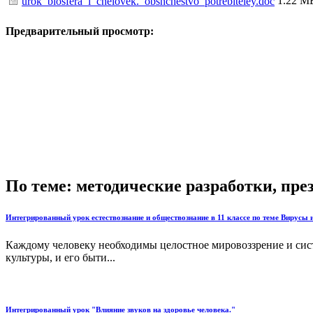
1.22 М
urok_biosfera_i_chelovek._obshchestvo_potrebiteley.doc
Предварительный просмотр:
По теме: методические разработки, пр
Интегрированный урок естествознание и обществознание в 11 классе по теме Вирусы и
Каждому человеку необходимы целостное мировоззрение и сист
культуры, и его быти...
Интегрированный урок "Влияние звуков на здоровье человека."