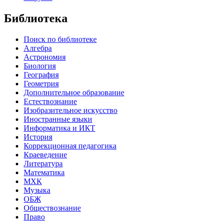
Библиотека
Поиск по библиотеке
Алгебра
Астрономия
Биология
География
Геометрия
Дополнительное образование
Естествознание
Изобразительное искусство
Иностранные языки
Информатика и ИКТ
История
Коррекционная педагогика
Краеведение
Литература
Математика
МХК
Музыка
ОБЖ
Обществознание
Право