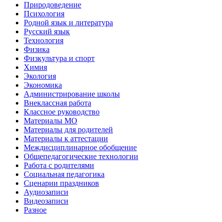
Природоведение
Психология
Родной язык и литература
Русский язык
Технология
Физика
Физкультура и спорт
Химия
Экология
Экономика
Администрирование школы
Внеклассная работа
Классное руководство
Материалы МО
Материалы для родителей
Материалы к аттестации
Междисциплинарное обобщение
Общепедагогические технологии
Работа с родителями
Социальная педагогика
Сценарии праздников
Аудиозаписи
Видеозаписи
Разное