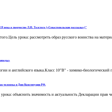
 19 века в творчестве Л.Н. Толстого («Севастопольские рассказы»)"
стого.Цель урока: рассмотреть образ русского воинства на мате
рироды»
гии и английского языка.Класс 10"В" - химико-биологический 
ав человека и Дню Конституции РФ.
рока: объяснить значимость и актуальность Декларации прав ч